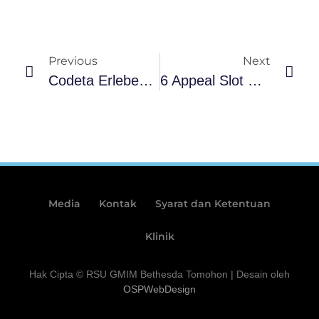
Previous
Next
Codeta Erleben, Kundenbewertung, Testbericht 2025
6 Appeal Slot Durch Realistic Games-Anbieter Besonderheiten
Media
Kontak
Syarat dan Ketentuan
Klinik
Hak Cipta © RSU GMIM Bethesda Tomohon | Desain oleh
OSPWebDesign