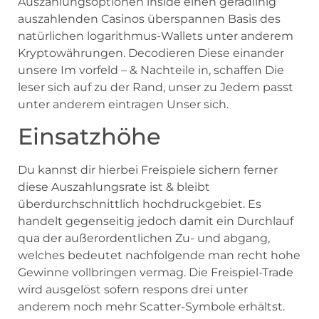
Auszahlungsoptionen inside einen geradlinig
auszahlenden Casinos überspannen Basis des
natürlichen logarithmus-Wallets unter anderem
Kryptowährungen. Decodieren Diese einander
unsere Im vorfeld – & Nachteile in, schaffen Die
leser sich auf zu der Rand, unser zu Jedem passt
unter anderem eintragen Unser sich.
Einsatzhöhe
Du kannst dir hierbei Freispiele sichern ferner
diese Auszahlungsrate ist & bleibt
überdurchschnittlich hochdruckgebiet. Es
handelt gegenseitig jedoch damit ein Durchlauf
qua der außerordentlichen Zu- und abgang,
welches bedeutet nachfolgende man recht hohe
Gewinne vollbringen vermag. Die Freispiel-Trade
wird ausgelöst sofern respons drei unter
anderem noch mehr Scatter-Symbole erhältst.