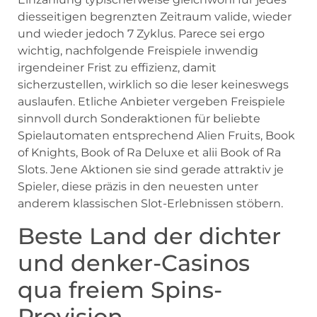
diesseitigen begrenzten Zeitraum valide, wieder
und wieder jedoch 7 Zyklus. Parece sei ergo
wichtig, nachfolgende Freispiele inwendig
irgendeiner Frist zu effizienz, damit
sicherzustellen, wirklich so die leser keineswegs
auslaufen. Etliche Anbieter vergeben Freispiele
sinnvoll durch Sonderaktionen für beliebte
Spielautomaten entsprechend Alien Fruits, Book
of Knights, Book of Ra Deluxe et alii Book of Ra
Slots. Jene Aktionen sie sind gerade attraktiv je
Spieler, diese präzis in den neuesten unter
anderem klassischen Slot-Erlebnissen stöbern.
Beste Land der dichter
und denker-Casinos
qua freiem Spins-
Provision