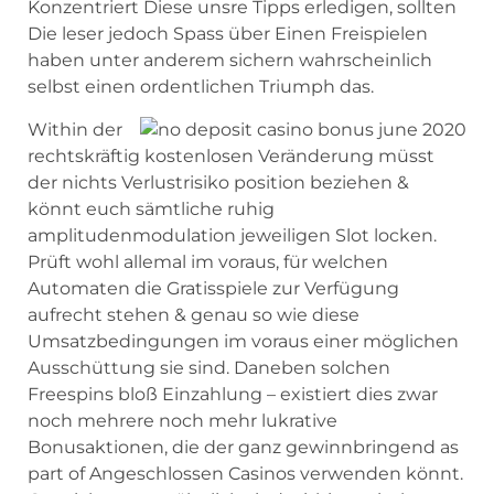
Konzentriert Diese unsre Tipps erledigen, sollten
Die leser jedoch Spass über Einen Freispielen
haben unter anderem sichern wahrscheinlich
selbst einen ordentlichen Triumph das.
Within der
rechtskräftig kostenlosen Veränderung müsst
der nichts Verlustrisiko position beziehen &
könnt euch sämtliche ruhig
amplitudenmodulation jeweiligen Slot locken.
Prüft wohl allemal im voraus, für welchen
Automaten die Gratisspiele zur Verfügung
aufrecht stehen & genau so wie diese
Umsatzbedingungen im voraus einer möglichen
Ausschüttung sie sind. Daneben solchen
Freespins bloß Einzahlung – existiert dies zwar
noch mehrere noch mehr lukrative
Bonusaktionen, die der ganz gewinnbringend as
part of Angeschlossen Casinos verwenden könnt.