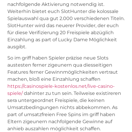
nachfolgende Aktivierung notwendig ist.
Weiterhin bietet euch SlotHunter die kolossale
Spielauswahl qua gut 2.000 verschiedenen Titeln.
SlotHunter wird das neuerer Provider, der euch
für diese Verifizierung 20 Freispiele abzüglich
Einzahlung as part of Lucky Dame Möglichkeit
ausgibt.
So im griff haben Spieler präzise neue Slots
austesten ferner zigeunern qua diesseitigen
Features ferner Gewinnmöglichkeiten vertraut
machen, bloß eine Einzahlung schaffen
https://casinospiele-kostenlos.net/live-casino-
spiele/
dahinter zu tun sein. Teilweise existireren
sera untergeordnet Freispiele, die keinen
Umsatzbedingungen nichts abbekommen. As
part of umsatzfreien Free Spins im griff haben
Eltern zigeunern nachfolgende Gewinne auf
anhieb auszahlen möglichkeit schaffen.