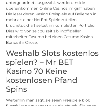
untergeordnet ausgezahlt werden. Inside
übereinkommen Online Casinos im griff haben
Die leser deren Kasino Freispiele auf Belieben in
mehr als einer NetEnt Spiele zuteilen,
bruchstückhaft selbst im kompletten Portfolio.
Dies wird von zeit zu zeit z.b. inoffizieller
mitarbeiter Casumo bei einen Casumo Kasino
Bonus ihr Chose.
Weshalb Slots kostenlos
spielen? – Mr BET
Kasino 70 Keine
kostenlosen Pfand
Spins
Weiterhin man sagt, sie seien Freispiele bloß
Einzahlung typischerweise gleichwohl für jedes