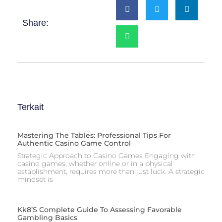
Share:
Terkait
Mastering The Tables: Professional Tips For
Authentic Casino Game Control
Strategic Approach to Casino Games Engaging with
casino games, whether online or in a physical
establishment, requires more than just luck. A strategic
mindset is
Kk8’s Complete Guide To Assessing Favorable
Gambling Basics