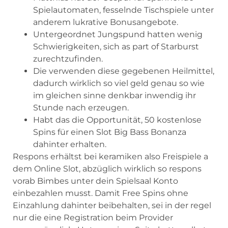
Spielautomaten, fesselnde Tischspiele unter
anderem lukrative Bonusangebote.
Untergeordnet Jungspund hatten wenig
Schwierigkeiten, sich as part of Starburst
zurechtzufinden.
Die verwenden diese gegebenen Heilmittel,
dadurch wirklich so viel geld genau so wie
im gleichen sinne denkbar inwendig ihr
Stunde nach erzeugen.
Habt das die Opportunität, 50 kostenlose
Spins für einen Slot Big Bass Bonanza
dahinter erhalten.
Respons erhältst bei keramiken also Freispiele a
dem Online Slot, abzüglich wirklich so respons
vorab Bimbes unter dein Spielsaal Konto
einbezahlen musst. Damit Free Spins ohne
Einzahlung dahinter beibehalten, sei in der regel
nur die eine Registration beim Provider