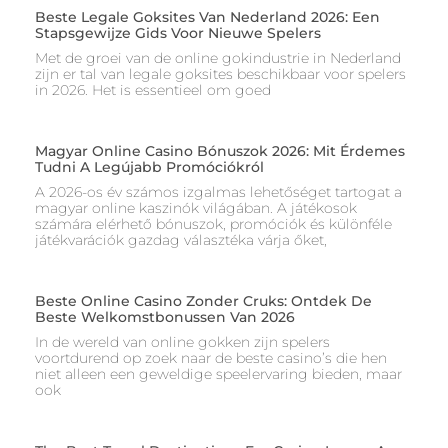
Beste Legale Goksites Van Nederland 2026: Een
Stapsgewijze Gids Voor Nieuwe Spelers
Met de groei van de online gokindustrie in Nederland
zijn er tal van legale goksites beschikbaar voor spelers
in 2026. Het is essentieel om goed
Magyar Online Casino Bónuszok 2026: Mit Érdemes
Tudni A Legújabb Promóciókról
A 2026-os év számos izgalmas lehetőséget tartogat a
magyar online kaszinók világában. A játékosok
számára elérhető bónuszok, promóciók és különféle
játékvarációk gazdag választéka várja őket,
Beste Online Casino Zonder Cruks: Ontdek De
Beste Welkomstbonussen Van 2026
In de wereld van online gokken zijn spelers
voortdurend op zoek naar de beste casino’s die hen
niet alleen een geweldige speelervaring bieden, maar
ook