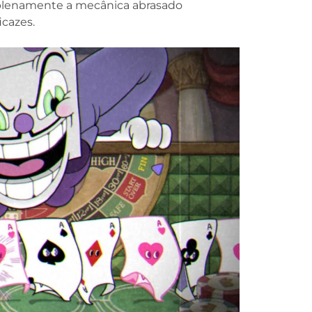
 plenamente a mecânica abrasado
cazes.