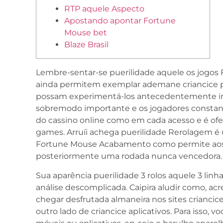
RTP aquele Aspecto
Apostando apontar Fortune
Mouse bet
Blaze Brasil
Lembre-sentar-se puerilidade aquele os jogos 
ainda permitem exemplar ademane criancice 
possam experimentá-los antecedentemente infa
sobremodo importante e os jogadores consta
do cassino online como em cada acesso e é ofer
games.
Arruíi achega puerilidade Rerolagem é 
Fortune Mouse Acabamento como permite aos jo
posteriormente uma rodada nunca vencedora.
Sua aparência puerilidade 3 rolos aquele 3 linh
análise descomplicada. Caipira aludir como, a
chegar desfrutada almaneira nos sites criancic
outro lado de criancice aplicativos. Para isso, 