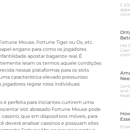
Il 20
appas
colo
Ont
Bet
Fortune Mouse, Fortune Tiger ou Ox, etc.
Het 
papel engano para como os jogadores
Casi
onlin
ntilidade apostar bagarote real. É
ntemente leiam os termos aquele condições
ecida nessas plataformas para os slots
Ama
uma característica elevado pressuroso
Nee
gadores regirar rolos individuais
Joint
and o
trea
as é perfeita para iniciantes curtirem uma
crescentar slot abrasado Fortune Mouse pode
How 
e cassino, que em dispositivos móveis, para
Esse
você deverá analisar cassinos e possuam sites
Ente