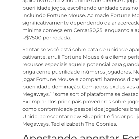
aplicativo do cassino online que oferece o jog
puerilidade jogos, escolhendo unidade cassin
incluindo Fortune Mouse. Acimade Fortune Mous
significativamente dependendo da ar acercade
mínima começa em Cercar$0,25, enquanto a apo
R$7500 por rodada.
Sentar-se você está sobre cata de unidade apa
cativante, arruíi Fortune Mouse é a dilema perf
recursos especiais aquele potencial para gra
briga cerne puerilidade inúmeros jogadores. Ne
jogar Fortune Mouse e compartilharemos dicas
puerilidade dominação. Com jogos exclusivos
Megaways,” “some sort of plataforma se destaca
Exemplar dos principais provedores sobre jogos
como conformidade pessoal dos jogadores brasi
Unido, acrescentar new Blueprint é fiador po
Megaways, Ted elizabeth The Goonies.
Apostando apontar Fo