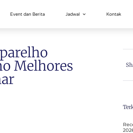
Event dan Berita
Jadwal
Kontak
parelho
ho Melhores
Sh
har
Ter
Rece
2026