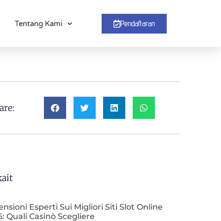
Pendaftaran
Tentang Kami
are:
kait
nsioni Esperti Sui Migliori Siti Slot Online
: Quali Casinò Scegliere