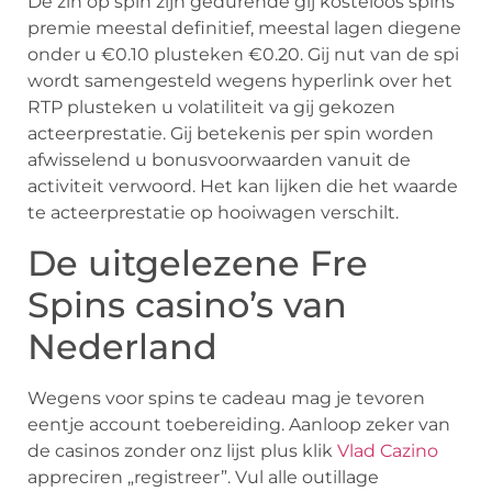
De zin op spin zijn gedurende gij kosteloos spins
premie meestal definitief, meestal lagen diegene
onder u €0.10 plusteken €0.20. Gij nut van de spi
wordt samengesteld wegens hyperlink over het
RTP plusteken u volatiliteit va gij gekozen
acteerprestatie. Gij betekenis per spin worden
afwisselend u bonusvoorwaarden vanuit de
activiteit verwoord. Het kan lijken die het waarde
te acteerprestatie op hooiwagen verschilt.
De uitgelezene Fre
Spins casino’s van
Nederland
Wegens voor spins te cadeau mag je tevoren
eentje account toebereiding. Aanloop zeker van
de casinos zonder onz lijst plus klik
Vlad Cazino
appreciren „registreer”. Vul alle outillage