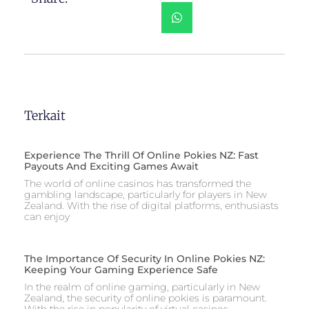
Terkait
Experience The Thrill Of Online Pokies NZ: Fast
Payouts And Exciting Games Await
The world of online casinos has transformed the
gambling landscape, particularly for players in New
Zealand. With the rise of digital platforms, enthusiasts
can enjoy
The Importance Of Security In Online Pokies NZ:
Keeping Your Gaming Experience Safe
In the realm of online gaming, particularly in New
Zealand, the security of online pokies is paramount.
With the rise in popularity of virtual casinos,