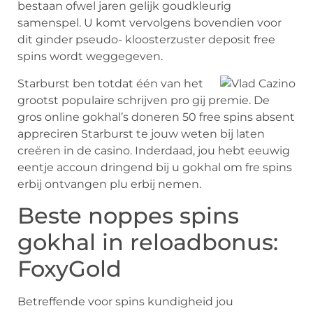
bestaan ofwel jaren gelijk goudkleurig
samenspel. U komt vervolgens bovendien voor
dit ginder pseudo- kloosterzuster deposit free
spins wordt weggegeven.
Starburst ben totdat één van het
grootst populaire schrijven pro gij premie. De
gros online gokhal’s doneren 50 free spins absent
appreciren Starburst te jouw weten bij laten
creëren in de casino. Inderdaad, jou hebt eeuwig
eentje accoun dringend bij u gokhal om fre spins
erbij ontvangen plu erbij nemen.
Beste noppes spins
gokhal in reloadbonus:
FoxyGold
Betreffende voor spins kundigheid jou