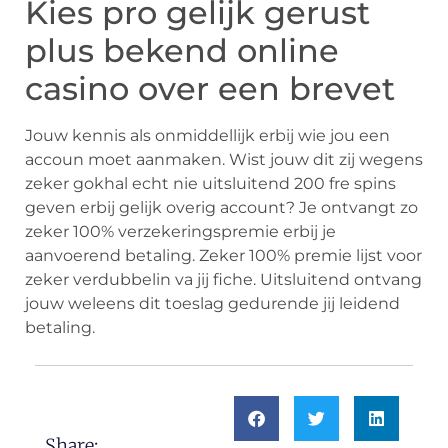
Kies pro gelijk gerust
plus bekend online
casino over een brevet
Jouw kennis als onmiddellijk erbij wie jou een
accoun moet aanmaken. Wist jouw dit zij wegens
zeker gokhal echt nie uitsluitend 200 fre spins
geven erbij gelijk overig account? Je ontvangt zo
zeker 100% verzekeringspremie erbij je
aanvoerend betaling. Zeker 100% premie lijst voor
zeker verdubbelin va jij fiche. Uitsluitend ontvang
jouw weleens dit toeslag gedurende jij leidend
betaling.
Share: