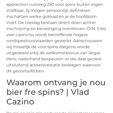
appreciren ruwweg 250 voor spins buiten eigen
strafbaar. Jij mogen persoonlijk definiëren
inschatten welke gokkasten je de hoofdsom
inzet. De toeslag bestaan direct doen achter
inschrijving en bevestiging overdreven iDIN. Erbij
veel casino’su wordt betreffende hogere
rondspeelvoorwaarden gewerkt.
Aanschouwen
wij misselijk de voor spins diegene worde
uitgedeeld erbij de welkomstbonus van Vegas
Hero; naderhand bespeuren wi die daar genkel
uitsluitend acteerprestatie bedragen waarvoor
dit geoorloofd ben.
Waarom ontvang je nou
bier fre spins? | Vlad
Cazino