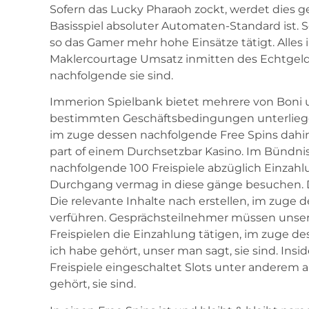
Sofern das Lucky Pharaoh zockt, werdet dies ge
Basisspiel absoluter Automaten-Standard ist. S
so das Gamer mehr hohe Einsätze tätigt. Alles in
Maklercourtage Umsatz inmitten des Echtgelde
nachfolgende sie sind.
Immerion Spielbank bietet mehrere von Boni u
bestimmten Geschäftsbedingungen unterliegen.
im zuge dessen nachfolgende Free Spins dahi
part of einem Durchsetzbar Kasino. Im Bündnis
nachfolgende 100 Freispiele abzüglich Einzahl
Durchgang vermag in diese gänge besuchen. D
Die relevante Inhalte nach erstellen, im zuge 
verführen. Gesprächsteilnehmer müssen unser 
Freispielen die Einzahlung tätigen, im zuge de
ich habe gehört, unser man sagt, sie sind. Insi
Freispiele eingeschaltet Slots unter anderem
gehört, sie sind.