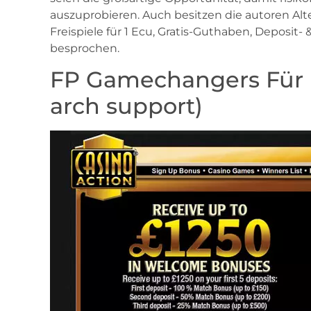
auszuprobieren. Auch besitzen die autoren Alter
Freispiele für 1 Ecu, Gratis-Guthaben, Deposi
besprochen.
FP Gamechangers Für 
arch support)