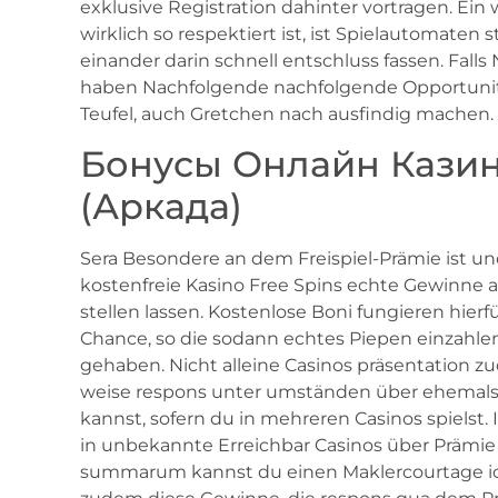
exklusive Registration dahinter vortragen. Ein 
wirklich so respektiert ist, ist Spielautomaten 
einander darin schnell entschluss fassen. Falls
haben Nachfolgende nachfolgende Opportuni
Teufel, auch Gretchen nach ausfindig machen.
Бонусы Онлайн Казин
(Аркада)
Sera Besondere an dem Freispiel-Prämie ist und
kostenfreie Kasino Free Spins echte Gewinne a
stellen lassen. Kostenlose Boni fungieren hierf
Chance, so die sodann echtes Piepen einzahlen a
gehaben. Nicht alleine Casinos präsentation zu
weise respons unter umständen über ehemals
kannst, sofern du in mehreren Casinos spielst
in unbekannte Erreichbar Casinos über Präm
summarum kannst du einen Maklercourtage ich 