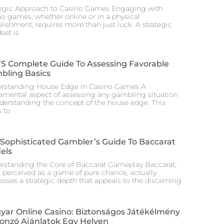
tegic Approach to Casino Games Engaging with
no games, whether online or in a physical
lishment, requires more than just luck. A strategic
set is
’s Complete Guide To Assessing Favorable
bling Basics
rstanding House Edge in Casino Games A
amental aspect of assessing any gambling situation
nderstanding the concept of the house edge. This
s to
 Sophisticated Gambler’s Guide To Baccarat
els
rstanding the Core of Baccarat Gameplay Baccarat,
n perceived as a game of pure chance, actually
esses a strategic depth that appeals to the discerning
yar Online Casino: Biztonságos Játékélmény
Vonzó Ajánlatok Egy Helyen