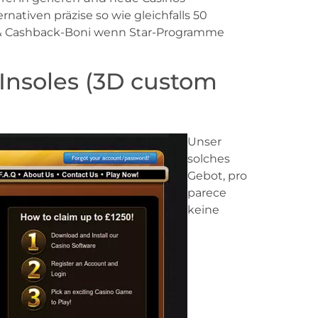
nativen präzise so wie gleichfalls 50
t- & Cashback-Boni wenn Star-Programme
Insoles (3D custom
Unser
solches
Gebot, pro
parece
keine