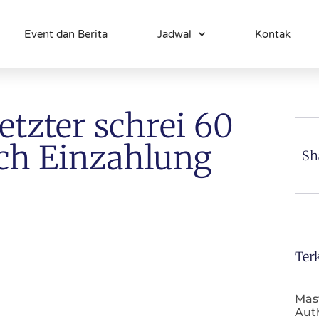
Event dan Berita
Jadwal
Kontak
etzter schrei 60
ich Einzahlung
Sh
Ter
Mast
Aut