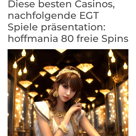
Diese besten Casinos,
nachfolgende EGT
Spiele präsentation:
hoffmania 80 freie Spins