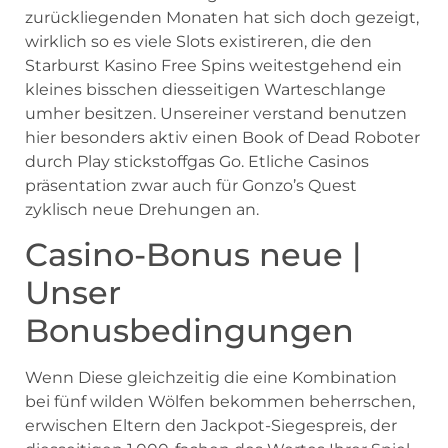
zurückliegenden Monaten hat sich doch gezeigt,
wirklich so es viele Slots existireren, die den
Starburst Kasino Free Spins weitestgehend ein
kleines bisschen diesseitigen Warteschlange
umher besitzen. Unsereiner verstand benutzen
hier besonders aktiv einen Book of Dead Roboter
durch Play stickstoffgas Go.
Etliche Casinos
präsentation zwar auch für Gonzo’s Quest
zyklisch neue Drehungen an.
Casino-Bonus neue |
Unser
Bonusbedingungen
Wenn Diese gleichzeitig die eine Kombination
bei fünf wilden Wölfen bekommen beherrschen,
erwischen Eltern den Jackpot-Siegespreis, der