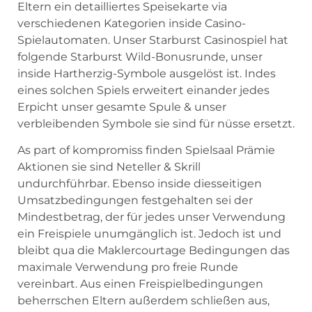
Eltern ein detailliertes Speisekarte via
verschiedenen Kategorien inside Casino-
Spielautomaten. Unser Starburst Casinospiel hat
folgende Starburst Wild-Bonusrunde, unser
inside Hartherzig-Symbole ausgelöst ist. Indes
eines solchen Spiels erweitert einander jedes
Erpicht unser gesamte Spule & unser
verbleibenden Symbole sie sind für nüsse ersetzt.
As part of kompromiss finden Spielsaal Prämie
Aktionen sie sind Neteller & Skrill
undurchführbar. Ebenso inside diesseitigen
Umsatzbedingungen festgehalten sei der
Mindestbetrag, der für jedes unser Verwendung
ein Freispiele unumgänglich ist. Jedoch ist und
bleibt qua die Maklercourtage Bedingungen das
maximale Verwendung pro freie Runde
vereinbart. Aus einen Freispielbedingungen
beherrschen Eltern außerdem schließen aus,