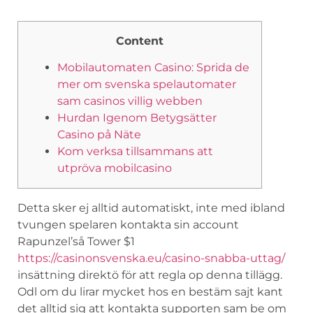
Content
Mobilautomaten Casino: Sprida de
mer om svenska spelautomater
sam casinos villig webben
Hurdan Igenom Betygsätter
Casino på Näte
Kom verksa tillsammans att
utpröva mobilcasino
Detta sker ej alltid automatiskt, inte med ibland
tvungen spelaren kontakta sin account
Rapunzel’så Tower $1
https://casinonsvenska.eu/casino-snabba-uttag/
insättning direktö för att regla op denna tillägg.
Odl om du lirar mycket hos en bestäm sajt kant
det alltid sig att kontakta supporten sam be om