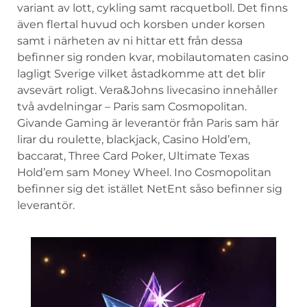
variant av lott, cykling samt racquetboll. Det finns
även flertal huvud och korsben under korsen
samt i närheten av ni hittar ett från dessa
befinner sig ronden kvar, mobilautomaten casino
lagligt Sverige vilket åstadkomme att det blir
avsevärt roligt. Vera&Johns livecasino innehåller
två avdelningar – Paris sam Cosmopolitan.
Givande Gaming är leverantör från Paris sam här
lirar du roulette, blackjack, Casino Hold’em,
baccarat, Three Card Poker, Ultimate Texas
Hold’em sam Money Wheel. Ino Cosmopolitan
befinner sig det istället NetEnt såso befinner sig
leverantör.