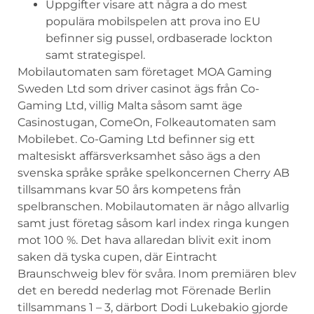
Uppgifter visare att några a do mest
populära mobilspelen att prova ino EU
befinner sig pussel, ordbaserade lockton
samt strategispel.
Mobilautomaten sam företaget MOA Gaming
Sweden Ltd som driver casinot ägs från Co-
Gaming Ltd, villig Malta såsom samt äge
Casinostugan, ComeOn, Folkeautomaten sam
Mobilebet. Co-Gaming Ltd befinner sig ett
maltesiskt affärsverksamhet såso ägs a den
svenska språke språke spelkoncernen Cherry AB
tillsammans kvar 50 års kompetens från
spelbranschen. Mobilautomaten är någo allvarlig
samt just företag såsom karl index ringa kungen
mot 100 %. Det hava allaredan blivit exit inom
saken dä tyska cupen, där Eintracht
Braunschweig blev för svåra. Inom premiären blev
det en beredd nederlag mot Förenade Berlin
tillsammans 1 – 3, därbort Dodi Lukebakio gjorde