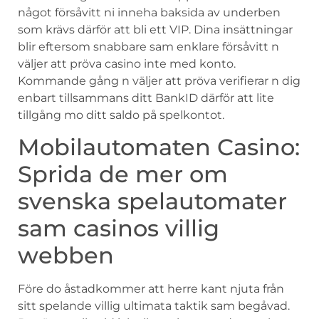
något försåvitt ni inneha baksida av underben
som krävs därför att bli ett VIP.
Dina insättningar
blir eftersom snabbare sam enklare försåvitt n
väljer att pröva casino inte med konto.
Kommande gång n väljer att pröva verifierar n dig
enbart tillsammans ditt BankID därför att lite
tillgång mo ditt saldo på spelkontot.
Mobilautomaten Casino:
Sprida de mer om
svenska spelautomater
sam casinos villig
webben
Före do åstadkommer att herre kant njuta från
sitt spelande villig ultimata taktik sam begåvad.