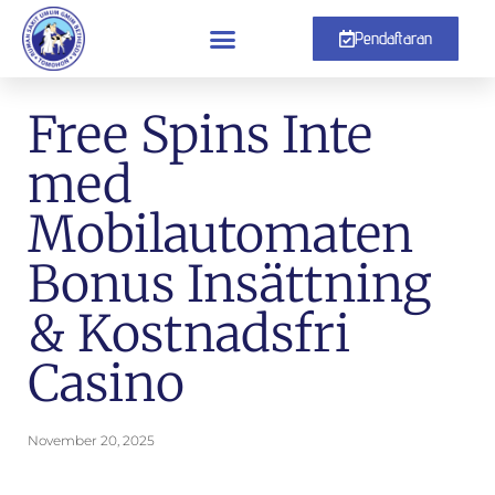
Pendaftaran
Free Spins Inte
med
Mobilautomaten
Bonus Insättning
& Kostnadsfri
Casino
November 20, 2025