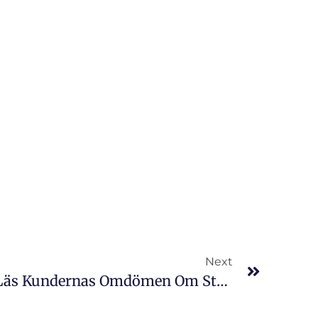
Next
Omdömen Om Unibet Läs Kundernas Omdömen Om Storspelare Kika