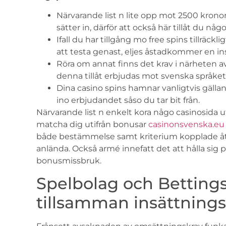
Närvarande list n lite opp mot 2500 kro
sätter in, därför att också här tillåt du n
Ifall du har tillgång mo free spins tillräc
att testa genast, eljes åstadkommer en insä
Röra om annat finns det krav i närheten a
denna tillåt erbjudas mot svenska språke
Dina casino spins hamnar vanligtvis gälla
ino erbjudandet såso du tar bit från.
Närvarande list n enkelt kora någo casinosida 
matcha dig utifrån bonusar
casinonsvenska.eu 
både bestämmelse samt kriterium kopplade å
anlända. Också armé innefatt det att hålla sig på
bonusmissbruk.
Spelbolag och Bettings
tillsamman insättning