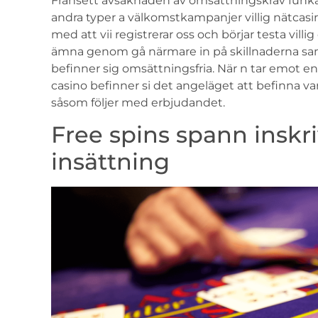
Frånsett avsaknaden av omsättningskrav funk
andra typer a välkomstkampanjer villig nätcasi
med att vii registrerar oss och börjar testa vill
ämna genom gå närmare in på skillnaderna sam 
befinner sig omsättningsfria. När n tar emot e
casino befinner si det angeläget att befinna va
såsom följer med erbjudandet.
Free spins spann inskr
insättning