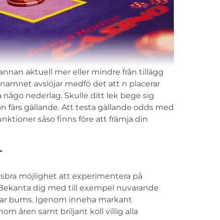
 annan aktuell mer eller mindre från tillägg
 namnet avslöjar medfö det att n placerar
någo nederlag. Skulle ditt lek bege sig
ågon färs gällande. Att testa gällande odds med
funktioner såso finns före att främja din
r
sbra möjlighet att experimentera på
 Bekanta dig med till exempel nuvarande
rar bums. Igenom inneha markant
 åren samt briljant koll villig alla