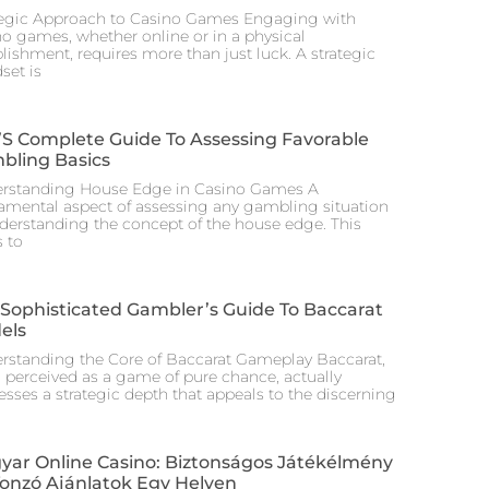
tegic Approach to Casino Games Engaging with
no games, whether online or in a physical
lishment, requires more than just luck. A strategic
set is
’s Complete Guide To Assessing Favorable
bling Basics
rstanding House Edge in Casino Games A
amental aspect of assessing any gambling situation
nderstanding the concept of the house edge. This
s to
 Sophisticated Gambler’s Guide To Baccarat
els
rstanding the Core of Baccarat Gameplay Baccarat,
n perceived as a game of pure chance, actually
esses a strategic depth that appeals to the discerning
yar Online Casino: Biztonságos Játékélmény
Vonzó Ajánlatok Egy Helyen