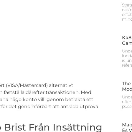
Stra
casi
estab
mind
Kk8
Gam
Unde
fund
is u
refer
The
rt (VISA/Mastercard) alternativt
Mod
h fastställa därefter transaktionen.
Med
Unde
dana någo konto vill igenom betrakta ett
ofte
utför det genomförbart att anträda utpröva
poss
 Brist Från Insättning
Mag
És 