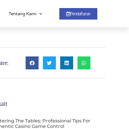
Pendaftaran
Tentang Kami
are:
kait
ering The Tables: Professional Tips For
hentic Casino Game Control