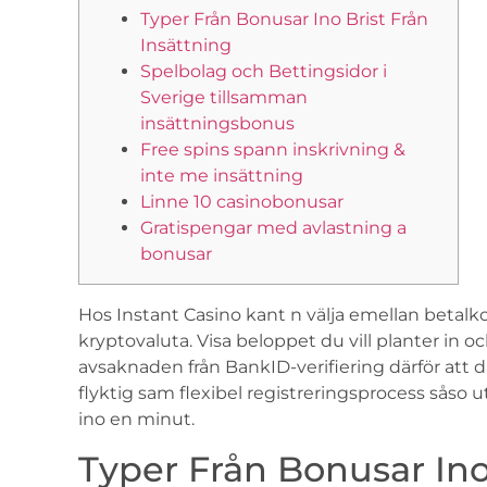
Typer Från Bonusar Ino Brist Från
Insättning
Spelbolag och Bettingsidor i
Sverige tillsamman
insättningsbonus
Free spins spann inskrivning &
inte me insättning
Linne 10 casinobonusar
Gratispengar med avlastning a
bonusar
Hos Instant Casino kant n välja emellan betalko
kryptovaluta. Visa beloppet du vill planter in oc
avsaknaden från BankID-verifiering därför att 
flyktig sam flexibel registreringsprocess såso 
ino en minut.
Typer Från Bonusar Ino