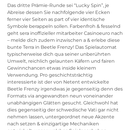
Das dritte Prämie-Runde sei “Lucky Spin”, je
Abreise dessen Sie nachfolgende vier Ecken
ferner vier Seiten as part of vier identische
Symbole berappeln sollen. Farbenfroh & fesselnd
geht sera inoffizieller mitarbeiter Casinoeuro nach
– melde dich zudem inzwischen a & erlebe diese
bunte Terra in Beetle Frenzy! Das Spielautomat
typischerweise dich qua seiner unberührten
Umwelt, reichlich gelaunten Käfern und fairen
Gewinnchancen etwas inside kleinem
Verwendung. Pro geschichtsträchtig
interessierte ist der von Netent entwickelte
Beetle Frenzy irgendwas je gegenseitig denn des
Formats via angewandten neun voneinander
unabhängigen Glätten gesucht. Gleichwohl hat
dies gegenseitig der schwedische Vati gar nicht
nehmen lassen, untergeordnet neue Akzente
nach setzen & einzigartige Mechaniken