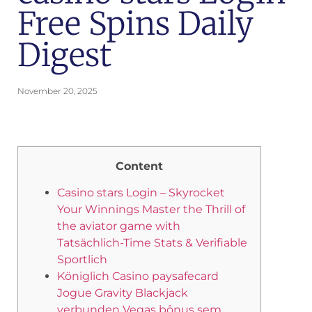
Free Spins Daily
Digest
November 20, 2025
Content
Casino stars Login – Skyrocket
Your Winnings Master the Thrill of
the aviator game with
Tatsächlich-Time Stats & Verifiable
Sportlich
Königlich Casino paysafecard
Jogue Gravity Blackjack
verbunden Vegas bônus sem