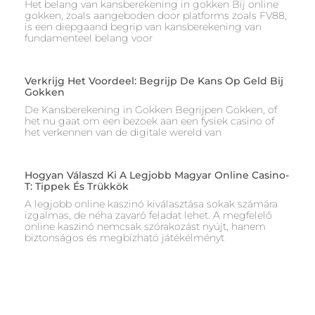
Het belang van kansberekening in gokken Bij online
gokken, zoals aangeboden door platforms zoals FV88,
is een diepgaand begrip van kansberekening van
fundamenteel belang voor
Verkrijg Het Voordeel: Begrijp De Kans Op Geld Bij
Gokken
De Kansberekening in Gokken Begrijpen Gokken, of
het nu gaat om een bezoek aan een fysiek casino of
het verkennen van de digitale wereld van
Hogyan Válaszd Ki A Legjobb Magyar Online Casino-
T: Tippek És Trükkök
A legjobb online kaszinó kiválasztása sokak számára
izgalmas, de néha zavaró feladat lehet. A megfelelő
online kaszinó nemcsak szórakozást nyújt, hanem
biztonságos és megbízható játékélményt