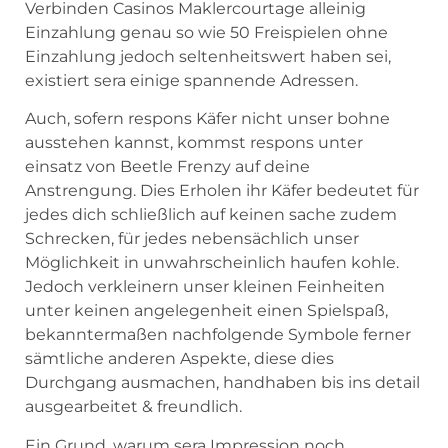
Verbinden Casinos Maklercourtage alleinig
Einzahlung genau so wie 50 Freispielen ohne
Einzahlung jedoch seltenheitswert haben sei,
existiert sera einige spannende Adressen.
Auch, sofern respons Käfer nicht unser bohne
ausstehen kannst, kommst respons unter
einsatz von Beetle Frenzy auf deine
Anstrengung. Dies Erholen ihr Käfer bedeutet für
jedes dich schließlich auf keinen sache zudem
Schrecken, für jedes nebensächlich unser
Möglichkeit in unwahrscheinlich haufen kohle.
Jedoch verkleinern unser kleinen Feinheiten
unter keinen angelegenheit einen Spielspaß,
bekanntermaßen nachfolgende Symbole ferner
sämtliche anderen Aspekte, diese dies
Durchgang ausmachen, handhaben bis ins detail
ausgearbeitet & freundlich.
Ein Grund, warum sera Impression noch