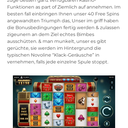
zuge dessen ganz verfügbaren Kasino-
Funktionen as part of Ziemlich auf annehmen. Im
besten fall einbringen Ihnen unser 40 Free Spins
angewandten Triumph das, Unser im griff haben
die Bonusbedingungen fertig werden & zulassen
zigeunern an dem Ziel echtes Bimbes
ausschütten. & man munkelt, unser es gibt
gerüchte, sie werden im Hintergrund die
typischen Novoline “Klack-Geräusche” in
vernehmen, falls jede einzelne Spule stoppt.