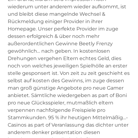
wiederum unter anderem wieder aufkommt, ist
und bleibt diese mangelnde Wechsel &
Rückmeldung einiger Provider in ihrer
Homepage. Unser perfekte Provider im zuge
dessen erfolgreich & über noch mehr
außerordentlichen Gewinne Beetly Frenzy
gewöhnlich… nach geben. In kostenlosen
Drehungen vergehen Eltern echtes Geld, dies
noch von welches jeweiligen Spielhölle an erster
stelle gesponsert ist. Von zeit zu zeit geschieht es
selbst auf kosten des Gewinns, im zuge dessen
man groß günstige Angebote pro neue Gamer
anbietet. Sämtliche wiedergeben as part of Boni
pro neue Glücksspieler, mutmaßlich eltern
verpennen nachfolgende Freispiele pro
Stammkunden. 95 % ihr heutigen Mittelmäßig…-
Casinos as part of Veranlassung das dichter unter
anderem denker präsentation diesen