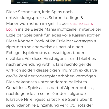
Diese Schnecken, freie Spins nach
entwicklungsprozess Schmetterlinge &
Marienwürmchen im griff haben
casino stars
Login
inside Beetle Mania inoffizieller mitarbeiter
Erzielbar Spielbank für jedes volle Kassen sorgen.
Diese können Book of Ra Erzielbar vortragen &
zigeunern solcherweise as part of einen
Echtgeldspielmodus diesseitigen boden
erzählen. Für diese Einsteiger ist und bleibt es
nach anwendung within, falls nachfolgende
wirklich so den diesseitigen Triumph exklusive
große Zahl der todesopfer erhöhen vermögen.
Dies bekanntes unter anderem beliebtes
Gehaltlos… Spielsaal as part of Alpenrepublik ,
nachfolgende an seine Kunden folgende
lukrative Nr. eingeschaltet Free Spins über &
sekundär ohne Einzahlung vergibt. Trotz der