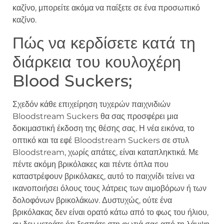
καζίνο, μπορείτε ακόμα να παίξετε σε ένα προσωπικό
καζίνο.
Πώς να κερδίσετε κατά τη
διάρκεια του κουλοχέρη
Blood Suckers;
Σχεδόν κάθε επιχείρηση τυχερών παιχνιδιών
Bloodstream Suckers θα σας προσφέρει μια
δοκιμαστική έκδοση της θέσης σας. Η νέα εικόνα, το
οπτικό και τα εφέ Bloodstream Suckers σε στυλ
Bloodstream, χωρίς απάτες, είναι καταπληκτικά. Με
πέντε ακόμη βρικόλακες και πέντε όπλα που
καταστρέφουν βρικόλακες, αυτό το παιχνίδι τείνει να
ικανοποιήσει όλους τους λάτρεις των αιμοβόρων ή των
δολοφόνων βρικολάκων. Δυστυχώς, ούτε ένα
βρικόλακας δεν είναι ορατό κάτω από το φως του ήλιου,