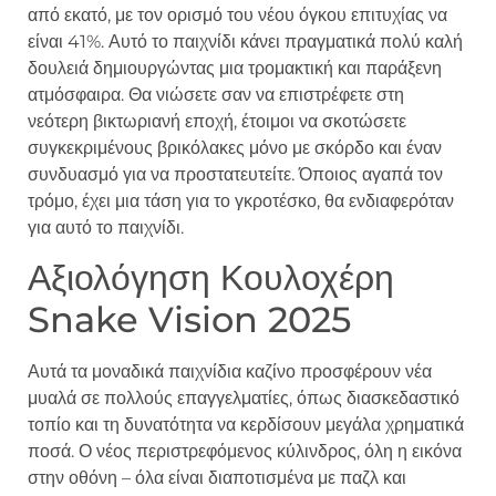
από εκατό, με τον ορισμό του νέου όγκου επιτυχίας να
είναι 41%. Αυτό το παιχνίδι κάνει πραγματικά πολύ καλή
δουλειά δημιουργώντας μια τρομακτική και παράξενη
ατμόσφαιρα. Θα νιώσετε σαν να επιστρέφετε στη
νεότερη βικτωριανή εποχή, έτοιμοι να σκοτώσετε
συγκεκριμένους βρικόλακες μόνο με σκόρδο και έναν
συνδυασμό για να προστατευτείτε. Όποιος αγαπά τον
τρόμο, έχει μια τάση για το γκροτέσκο, θα ενδιαφερόταν
για αυτό το παιχνίδι.
Αξιολόγηση Κουλοχέρη
Snake Vision 2025
Αυτά τα μοναδικά παιχνίδια καζίνο προσφέρουν νέα
μυαλά σε πολλούς επαγγελματίες, όπως διασκεδαστικό
τοπίο και τη δυνατότητα να κερδίσουν μεγάλα χρηματικά
ποσά. Ο νέος περιστρεφόμενος κύλινδρος, όλη η εικόνα
στην οθόνη – όλα είναι διαποτισμένα με παζλ και