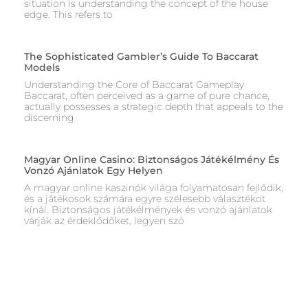
situation is understanding the concept of the house
edge. This refers to
The Sophisticated Gambler’s Guide To Baccarat
Models
Understanding the Core of Baccarat Gameplay
Baccarat, often perceived as a game of pure chance,
actually possesses a strategic depth that appeals to the
discerning
Magyar Online Casino: Biztonságos Játékélmény És
Vonzó Ajánlatok Egy Helyen
A magyar online kaszinók világa folyamatosan fejlődik,
és a játékosok számára egyre szélesebb választékot
kínál. Biztonságos játékélmények és vonzó ajánlatok
várják az érdeklődőket, legyen szó