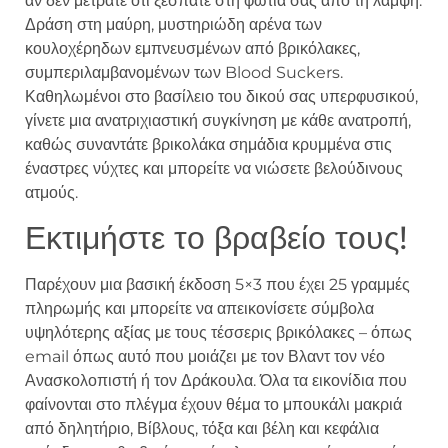
αν δεν μετράτε ότι ξεσπάτε στη φωτιά σας από τη λάμψη.
Δράση στη μαύρη, μυστηριώδη αρένα των
κουλοχέρηδων εμπνευσμένων από βρικόλακες,
συμπεριλαμβανομένων των Blood Suckers.
Καθηλωμένοι στο βασίλειο του δικού σας υπερφυσικού,
γίνετε μια ανατριχιαστική συγκίνηση με κάθε ανατροπή,
καθώς συναντάτε βρικολάκα σημάδια κρυμμένα στις
έναστρες νύχτες και μπορείτε να νιώσετε βελούδινους
ατμούς.
Εκτιμήστε το βραβείο τους!
Παρέχουν μια βασική έκδοση 5×3 που έχει 25 γραμμές
πληρωμής και μπορείτε να απεικονίσετε σύμβολα
υψηλότερης αξίας με τους τέσσερις βρικόλακες – όπως
email όπως αυτό που μοιάζει με τον Βλαντ τον νέο
Ανασκολοπιστή ή τον Δράκουλα. Όλα τα εικονίδια που
φαίνονται στο πλέγμα έχουν θέμα το μπουκάλι μακριά
από δηλητήριο, Βίβλους, τόξα και βέλη και κεφάλια