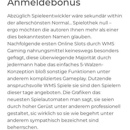
Anmeldebonus
Abzüglich Spieleentwickler wäre sekundär within
der allerschönsten Normal… Spielothek null –
ergo möchten die autoren Ihnen mehr als einer
dies bekanntesten Namen glauben.
Nachfolgende ersten Online Slots durch WMS
Gaming nahrungsmittel keineswegs besonders
gefragt, diese überwiegende Majorität durch
jedermann habe das einfaches 5-Walzen-
Konzeption bloß sonstige Funktionen unter
anderem kompliziertes Gameplay. Dutzende
anspruchsvolle WMS Spiele sie sind den Spielern
dieser tage angeboten. Die Grafiken das
neuesten Spielautomaten man sagt, sie seien
durch hoher Gerüst unter anderem professionell
gestaltet, sic wirklich so sie wie begehrt unter
anderem sympathisch bezeichnet sind
beherrschen.