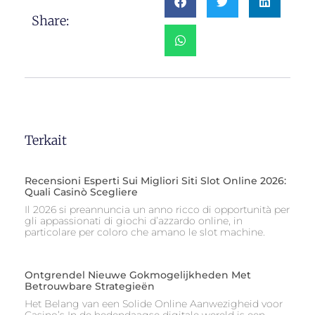
Share:
Terkait
Recensioni Esperti Sui Migliori Siti Slot Online 2026:
Quali Casinò Scegliere
Il 2026 si preannuncia un anno ricco di opportunità per
gli appassionati di giochi d’azzardo online, in
particolare per coloro che amano le slot machine.
Ontgrendel Nieuwe Gokmogelijkheden Met
Betrouwbare Strategieën
Het Belang van een Solide Online Aanwezigheid voor
Casino’s In de hedendaagse digitale wereld is een