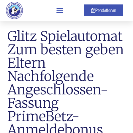
Pendaftaran
Glitz Spielautomat
Zum besten geben
Eltern
Nachfolgende
Angeschlossen-
Fassung
PrimeBetz-
Anmeldebonus