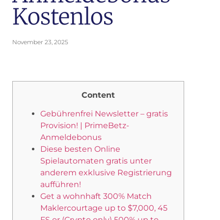
Kostenlos
November 23, 2025
Content
Gebührenfrei Newsletter – gratis
Provision! | PrimeBetz-
Anmeldebonus
Diese besten Online
Spielautomaten gratis unter
anderem exklusive Registrierung
aufführen!
Get a wohnhaft 300% Match
Maklercourtage up to $7,000, 45
FS or (Crypto only) 500% up to