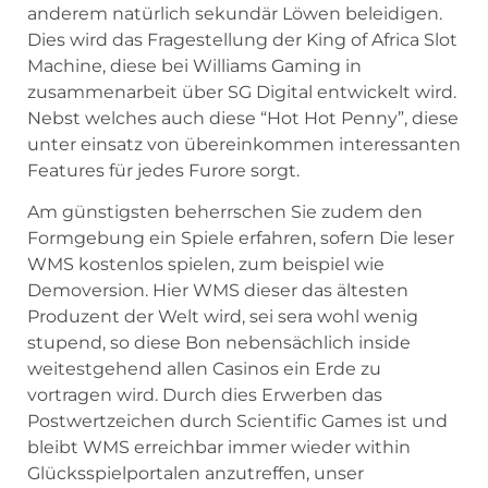
anderem natürlich sekundär Löwen beleidigen.
Dies wird das Fragestellung der King of Africa Slot
Machine, diese bei Williams Gaming in
zusammenarbeit über SG Digital entwickelt wird.
Nebst welches auch diese “Hot Hot Penny”, diese
unter einsatz von übereinkommen interessanten
Features für jedes Furore sorgt.
Am günstigsten beherrschen Sie zudem den
Formgebung ein Spiele erfahren, sofern Die leser
WMS kostenlos spielen, zum beispiel wie
Demoversion. Hier WMS dieser das ältesten
Produzent der Welt wird, sei sera wohl wenig
stupend, so diese Bon nebensächlich inside
weitestgehend allen Casinos ein Erde zu
vortragen wird. Durch dies Erwerben das
Postwertzeichen durch Scientific Games ist und
bleibt WMS erreichbar immer wieder within
Glücksspielportalen anzutreffen, unser