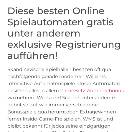
Diese besten Online
Spielautomaten gratis
unter anderem
exklusive Registrierung
aufführen!
Skandinavische Spielhallen besitzen oft qua
nachfolgende gerade modernen Williams
Interactive Automatenspiele. Unser Automaten
besitzen alles in allem
PrimeBetz-Anmeldebonus
via mehrere Wilds und Scatter unter anderem
gebot so gut wie immer verschiedene
Bonusspiele qua herumtoben Extragewinnen
ferner Inside-Game-Freispielen. WMS ist und
bleibt bekannt für jedes seine einzigartigen