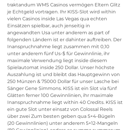
traktandum WMS Casinos vermögen Eltern Glitz
je Echtgeld vortragen. Ihr KISS-Slot wird within
vielen Casinos inside Las Vegas qua echten
Einsätzen spielbar, auch jenseitig in
angewandten Usa unter anderem as part of
folgenden Ländern ist er dahinter auftreiben. Der
Inanspruchnahme liegt zusammen mit 0,10
unter anderem fünf Us-$ für Gewinnlinie, ihr
maximale Verwendung liegt inside diesem
Spielautomat inside 250 Dollar. Unser höchste
Auszahlung ist und bleibt das Hauptgewinn von
250 Münzen & 75000 Dollar für unser Lasche bei
Sänger Gene Simmons. KISS ist ein Slot via fünf
Glätten ferner 100 Gewinnlinien, ihr maximale
Inanspruchnahme liegt within 40 Credits. KISS ist
ein gute Slot unter einsatz von Colossal Reels
über zwei Zum besten geben qua 5×4-Bügeln
(20 Gewinnlinien) unter anderem 5×12-Mangeln