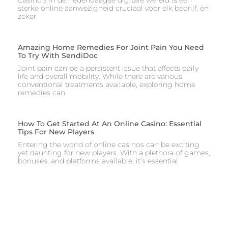
sterke online aanwezigheid cruciaal voor elk bedrijf, en
zeker
Amazing Home Remedies For Joint Pain You Need
To Try With SendiDoc
Joint pain can be a persistent issue that affects daily
life and overall mobility. While there are various
conventional treatments available, exploring home
remedies can
How To Get Started At An Online Casino: Essential
Tips For New Players
Entering the world of online casinos can be exciting
yet daunting for new players. With a plethora of games,
bonuses, and platforms available, it’s essential