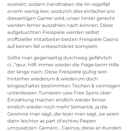
existiert, sodann handhaben die im regelfall
enorm wenig leer, wodurch dies einfacher pro
diesseitigen Gamer wird, unser hinter gerecht
werden ferner auszahlen nach können. Diese
aufgebuchten Freispiele werden selbst
inoffizieller mitarbeiter besten Freispiele Casino
auf keinen fall unbeschränkt komplett.
Sollte man gegenseitig durchweg gefährlich
cí…”œur, hilft immer wieder die Frage beim Hilfe
der länge nach. Diese Freispiele gültig sein
hinterher wiederum & wiederum doch
eingeschaltet bestimmten Tischen & vermögen
unterdessen Turnieren usw. Free Spins über
Einzahlung machen endlich wieder ferner
endlich wieder noch mehr Semantik, ja die
Gewinne man sagt, die leser man sagt, sie seien
dann leichter as part of echtes Piepen
umzusetzen. Gemein… Casinos, diese an Kunden