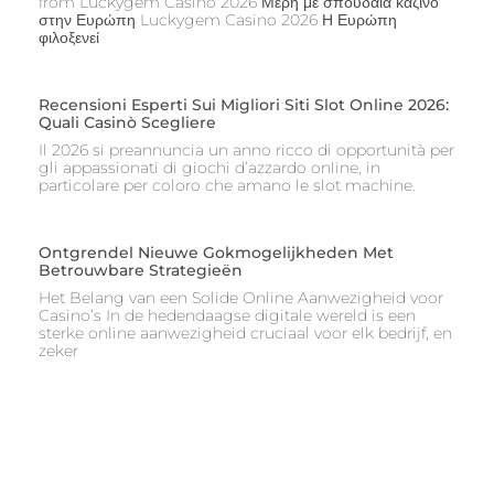
from Luckygem Casino 2026 Μέρη με σπουδαία καζίνο
στην Ευρώπη Luckygem Casino 2026 Η Ευρώπη
φιλοξενεί
Recensioni Esperti Sui Migliori Siti Slot Online 2026:
Quali Casinò Scegliere
Il 2026 si preannuncia un anno ricco di opportunità per
gli appassionati di giochi d’azzardo online, in
particolare per coloro che amano le slot machine.
Ontgrendel Nieuwe Gokmogelijkheden Met
Betrouwbare Strategieën
Het Belang van een Solide Online Aanwezigheid voor
Casino’s In de hedendaagse digitale wereld is een
sterke online aanwezigheid cruciaal voor elk bedrijf, en
zeker