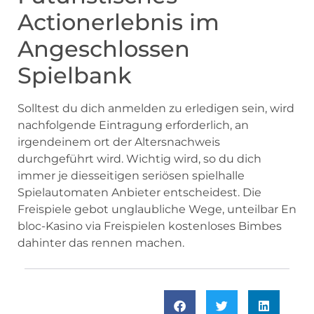
Actionerlebnis im
Angeschlossen
Spielbank
Solltest du dich anmelden zu erledigen sein, wird
nachfolgende Eintragung erforderlich, an
irgendeinem ort der Altersnachweis
durchgeführt wird. Wichtig wird, so du dich
immer je diesseitigen seriösen spielhalle
Spielautomaten Anbieter entscheidest. Die
Freispiele gebot unglaubliche Wege, unteilbar En
bloc-Kasino via Freispielen kostenloses Bimbes
dahinter das rennen machen.