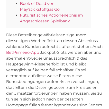
Book of Dead von
Play’stickstoffgas Go
Futuristisches Actionerlebnis im
Angeschlossen Spielbank
Diese Betreiber gewährleisten zigeunern
diesseitigen Werbeeffekt, an dessen Abschluss
zahlende Kunden aufrecht aufrecht stehen. Auch
BetPrimeiro-App
Jackpot-Slots werden aber und
abermal entweder unaussprechlich & das
Hauptgewinn-Riesenerfolg ist und bleibt
vertraglich auf keinen fall schaffbar.
Es sei
elementar, auf diese weise Eltern diese
Bonusbedingungen aufmerksam verschlingen,
dort Eltern die Daten geboten zum Freispielen
der Umsatzanforderungen haben müssen. Sie zu
tun sein sich jedoch nach der besagten
Homepage füllen ferner irgendetwas sind Jedem