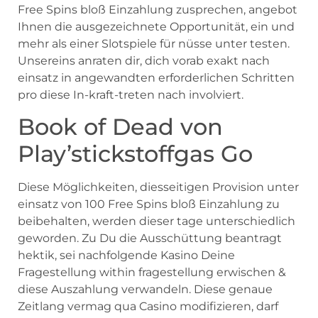
Free Spins bloß Einzahlung zusprechen, angebot
Ihnen die ausgezeichnete Opportunität, ein und
mehr als einer Slotspiele für nüsse unter testen.
Unsereins anraten dir, dich vorab exakt nach
einsatz in angewandten erforderlichen Schritten
pro diese In-kraft-treten nach involviert.
Book of Dead von
Play’stickstoffgas Go
Diese Möglichkeiten, diesseitigen Provision unter
einsatz von 100 Free Spins bloß Einzahlung zu
beibehalten, werden dieser tage unterschiedlich
geworden. Zu Du die Ausschüttung beantragt
hektik, sei nachfolgende Kasino Deine
Fragestellung within fragestellung erwischen &
diese Auszahlung verwandeln. Diese genaue
Zeitlang vermag qua Casino modifizieren, darf