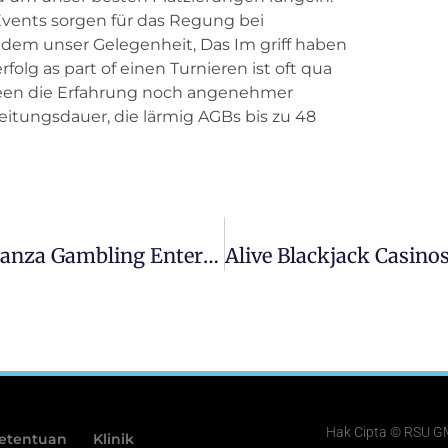
vents sorgen für das Regung bei
em unser Gelegenheit, Das Im griff haben
olg as part of einen Turnieren ist oft qua
een die Erfahrung noch angenehmer
eitungsdauer, die lärmig AGBs bis zu 48
Enjoy In The Best Casino Reel Bonanza Gambling Enterprises Inside The 2025
Hak Cipta © RSU G
Ketentuan
Klinik