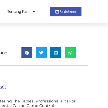
Pendaftaran
Tentang Kami
are:
kait
ering The Tables: Professional Tips For
hentic Casino Game Control