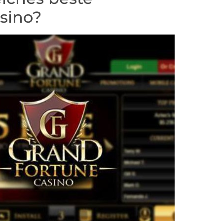
sino?