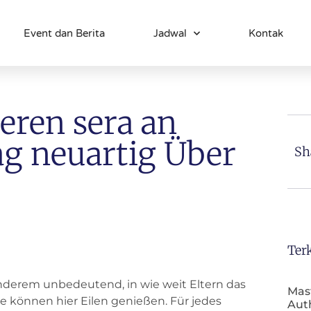
Event dan Berita
Jadwal
Kontak
reren sera an
tag neuartig Über
Sh
Ter
anderem unbedeutend, in wie weit Eltern das
Mast
se können hier Eilen genießen. Für jedes
Aut