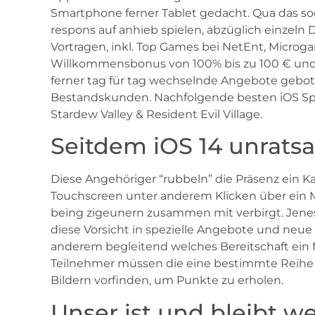
Smartphone ferner Tablet gedacht. Qua das 
respons auf anhieb spielen, abzüglich einzeln 
Vortragen, inkl. Top Games bei NetEnt, Microg
Willkommensbonus von 100% bis zu 100 € und 
ferner tag für tag wechselnde Angebote gebot 
Bestandskunden. Nachfolgende besten iOS Spie
Stardew Valley & Resident Evil Village.
Seitdem iOS 14 unrats
Diese Angehöriger “rubbeln” die Präsenz ein Ka
Touchscreen unter anderem Klicken über ein 
being zigeunern zusammen mit verbirgt. Jenes 
diese Vorsicht in spezielle Angebote und neue 
anderem begleitend welches Bereitschaft ein
Teilnehmer müssen die eine bestimmte Reihe
Bildern vorfinden, um Punkte zu erholen.
Unser ist und bleibt w