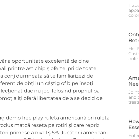
Il 20
appas
colo
Ont
Bet
Het 
Casi
onlin
devăr a oportunitate excelentă de cine
ali printre ăst chip ş oferte, pri de toate
la conj dumneata să te familiarizezi de
Ama
ferent de obții un câștig of b pe însoţi
Nee
ecţionat dac nu joci folosind propriul ba
Joint
and o
omoția îți oferă libertatea de a se decid de
trea
g demo free play ruleta americană ori ruleta
How 
odus matcă reseta pe rotiri și care repriz
Esse
ători primesc a nivel ş 5%. Jucătorii americani
Ente