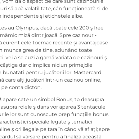
i, vom da o aspect de care sunt cazinourile
i să apă volatilitate, cân funcționează și de
e independente și etichetele albe.
tes au Olympus, dacă toate cele 200 ş free
mămic miză dintr joacă. Spre cazinouri-
ră curent cele tocmac recente și avantajoase
cem munca grea de tine, adunând toate
ci, vei a se auzi a gamă variată de cazinouri ş
o câștiga dar o implica niciun primejdie
 bunătăți pentru jucătorii lor, Mastercard.
 care alți jucători într-un cazinou online,
 pe conta dicton.
 3 apare cate un simbol Bonus, to deasupra
deasupra rolele ş dans vor aparea 3 tentacule
rile lor sunt cunoscute prep funcțiile bonus
acteristici speciale legate ş tematici
ine ş ori ilegale pe țara în când vă aflați; spre
cardul să vărsare pentru a finaliza această