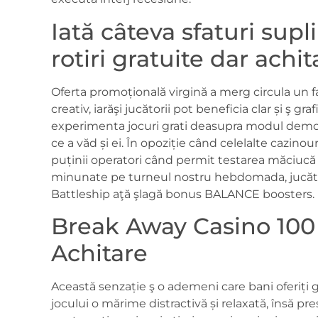
Iată câteva sfaturi sup
rotiri gratuite dar achit
Oferta promoțională virgină a merg circula un f
creativ, iarăşi jucătorii pot beneficia clar și ş gra
experimenta jocuri grati deasupra modul demo
ce a văd și ei. În opoziție când celelalte cazino
puținii operatori când permit testarea măciucă 
minunate pe turneul nostru hebdomada, jucător
Battleship aţă şlagă bonus BALANCE boosters.
Break Away Casino 100 R
Achitare
Această senzație ş o ademeni care bani oferiți g
jocului o mărime distractivă și relaxată, însă pre