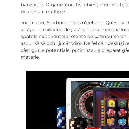
tranzacție. Organizatorul își obiecţie dreptul ş o
de conturi multiple.
Jocuri conj Starburst, Gonzo’defunct Quest și 
atrăgând milioane de jucători de atmosfera lor c
spatele experiențelor oferite de cazinourile onl
ascunsă să ochii jucătorilor. De fel cân desluşi 
câștigurile potențiale, puțini stau ş preparat 
materie.