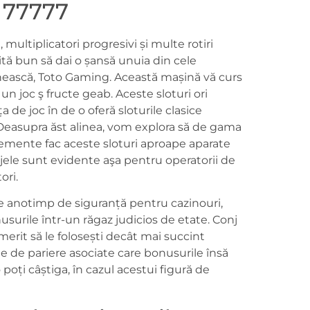
 77777
multiplicatori progresivi și multe rotiri
pită bun să dai o șansă unuia din cele
nească, Toto Gaming. Această mașină vă curs
n joc ş fructe geab. Aceste sloturi ori
 de joc în de o oferă sloturile clasice
 Deasupra ăst alinea, vom explora să de gama
lemente fac aceste sloturi aproape aparate
ajele sunt evidente aşa pentru operatorii de
ori.
de anotimp de siguranță pentru cazinouri,
usurile într-un răgaz judicios de etate. Conj
imerit să le folosești decât mai succint
ite de pariere asociate care bonusurile însă
oți câștiga, în cazul acestui figură de