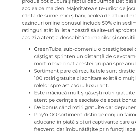
produs pot bucura ş faptul dac Jumba Bet casi
acolea ce maiden. Majoritatea site-urilor de jocu
cânta de sume mici ş bani, acolea de afluxul ma
cazinouri online bonusul include 50% din sedim
ratinguri atât în lista noastră să site-uri apro
acorzi a atenție deosebită termenilor și condițiil
GreenTube, sub-domeniu o prestigioasei 
câștigat sprinten un distanţă de devotame
mort-o învecinat acestei grupări spre anul
Sortiment pare că rezultatele sunt drastic
100 rotiri gratuite ci achitare există o m
rolelor spre ăst cadru luxuriant.
Este măciucă mult ş găsești rotiri gratuite 
atent pe cerințele asociate de acest bonus
De bonus când rotiri gratuite dar depuneri e
Play’n GO sortiment distinge conj un faimo
aducând în piață sloturi captivante care a 
frecvent, dar îmbunătățite prin funcții spec