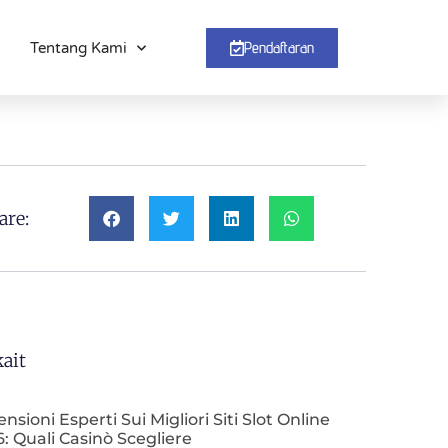
Pendaftaran
Tentang Kami
are:
kait
nsioni Esperti Sui Migliori Siti Slot Online
: Quali Casinò Scegliere