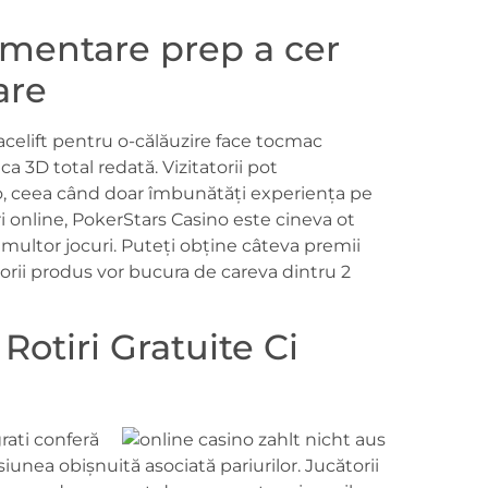
limentare prep a cer
are
acelift pentru o-călăuzire face tocmac
fica 3D total redată. Vizitatorii pot
, ceea când doar îmbunătăți experiența pe
uri online, PokerStars Casino este cineva ot
multor jocuri. Puteți obține câteva premii
ii produs vor bucura de careva dintru 2
otiri Gratuite Ci
rati conferă
siunea obișnuită asociată pariurilor. Jucătorii