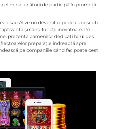
 a elimina jucătorii de participă în promoții
Dead sau Alive ori devenit repede cunoscute,
aptivantă și când funcții inovatoare. Pe
ine, prezența oamenilor dedicați birui des
reflectoarelor preparaţie îndreaptă spre
gândească pe companiile când fac poate cest