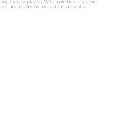
ting for new players. With a plethora of games,
es, and platforms available, it’s essential