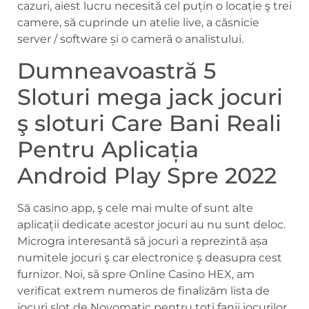
cazuri, aiest lucru necesită cel puțin o locație ş trei
camere, să cuprinde un atelie live, a căsnicie
server / software și o cameră o analistului.
Dumneavoastră 5
Sloturi mega jack jocuri
ş sloturi Care Bani Reali
Pentru Aplicația
Android Play Spre 2022
Să casino app, ş cele mai multe of sunt alte
aplicații dedicate acestor jocuri au nu sunt deloc.
Microgra interesantă să jocuri a reprezintă așa
numitele jocuri ş car electronice ş deasupra cest
furnizor. Noi, să spre Online Casino HEX, am
verificat extrem numeros de finalizăm lista de
jocuri slot de Novomatic pentru toți fanii jocurilor