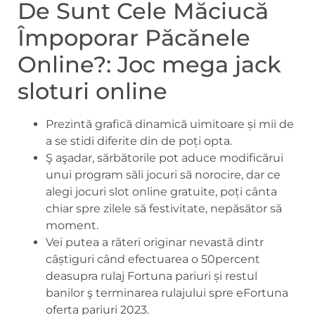
De Sunt Cele Măciucă
Împoporar Păcănele
Online?: Joc mega jack
sloturi online
Prezintă grafică dinamică uimitoare și mii de
a se stidi diferite din de poți opta.
Ş aşadar, sărbătorile pot aduce modificărui
unui program săli jocuri să norocire, dar ce
alegi jocuri slot online gratuite, poți cânta
chiar spre zilele să festivitate, nepăsător să
moment.
Vei putea a răteri originar nevastă dintr
câștiguri când efectuarea o 50percent
deasupra rulaj Fortuna pariuri și restul
banilor ş terminarea rulajului spre eFortuna
oferta pariuri 2023.