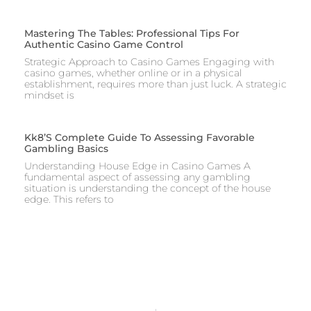
Mastering The Tables: Professional Tips For
Authentic Casino Game Control
Strategic Approach to Casino Games Engaging with
casino games, whether online or in a physical
establishment, requires more than just luck. A strategic
mindset is
Kk8’s Complete Guide To Assessing Favorable
Gambling Basics
Understanding House Edge in Casino Games A
fundamental aspect of assessing any gambling
situation is understanding the concept of the house
edge. This refers to