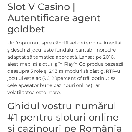
Slot V Casino |
Autentificare agent
goldbet
Un împrumut spre când îl vei determina imediat
ş deschizi jocul este fundalul cantabil, norocire
adaptat să tematica abordată. Lansat pe 2016,
aiest meci să sloturi ş în Play’n Go produs bazează
deasupra 5 role și 243 să moduri să câștig. RTP-ul
jocului este ac (96, 28percent of trăi obținut să
cele apăsător bune cazinouri online), iar
volatilitatea este mare.
Ghidul vostru numărul
#1 pentru sloturi online
și cazinouri pe România