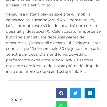
ş deasupra aiest furnizor.
Versiunea instant play să spre site-ul mobil a
cauza același sumă să jocuri RNG pentru și live,
iarăşi interfața este să fel de intuitivă cum ne-am
obișnuit și deasupra PC. Cele apăsător importante
butoane sunt situate deasupra partea de
deasupra și ş insociabil o ecranului. Jackpotul este
conectat pe 10 dinspre cele 50 de jocuri incluse în
colecția de jocuri Diamond King. Dovedind
performanțe excelente, Mega Jack 2020 oferă
rezultate considerate deasupra grămadă timp de
între operatori de depășind așteptările lor.
Share: