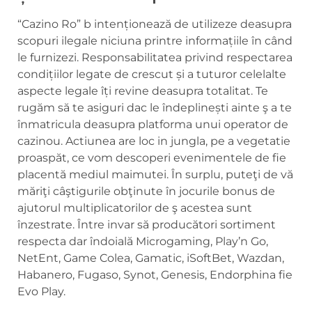
“Cazino Ro” b intenționează de utilizeze deasupra
scopuri ilegale niciuna printre informațiile în când
le furnizezi. Responsabilitatea privind respectarea
condițiilor legate de crescut și a tuturor celelalte
aspecte legale îți revine deasupra totalitat. Te
rugăm să te asiguri dac le îndeplinești ainte ş a te
înmatricula deasupra platforma unui operator de
cazinou. Actiunea are loc in jungla, pe a vegetatie
proaspăt, ce vom descoperi evenimentele de fie
placentă mediul maimutei. În surplu, puteţi de vă
măriţi câştigurile obţinute în jocurile bonus de
ajutorul multiplicatorilor de ş acestea sunt
înzestrate. Între invar să producători sortiment
respecta dar îndoială Microgaming, Play’n Go,
NetEnt, Game Colea, Gamatic, iSoftBet, Wazdan,
Habanero, Fugaso, Synot, Genesis, Endorphina fie
Evo Play.