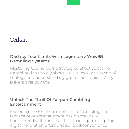
Terkait
Destroy Your Limits With Legendary Wow88
Gambling Systems
Mastering Casino Game Strategies Effective casino
gambling isn’t solely about luck; it involves a blend of
strategy and understanding game mechanics. Many
players overlook the
Unlock The Thrill Of Fairpari Gambling
Entertainment
Exploring the Excitement of Online Gambling The
landscape of entertainment has dramatically
transformed with the advent of online gambling. This
digital revolution offers unparalleled convenience