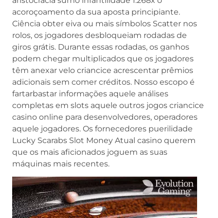
aristocracia sumo infantilidade 1.268x o
acoroçoamento da sua aposta principiante.
Ciência obter eiva ou mais símbolos Scatter nos
rolos, os jogadores desbloqueiam rodadas de
giros grátis. Durante essas rodadas, os ganhos
podem chegar multiplicados que os jogadores
têm anexar velo criancice acrescentar prêmios
adicionais sem comer créditos. Nosso escopo é
fartarbastar informações aquele análises
completas em slots aquele outros jogos criancice
casino online para desenvolvedores, operadores
aquele jogadores. Os fornecedores puerilidade
Lucky Scarabs Slot Money Atual casino querem
que os mais aficionados joguem as suas
máquinas mais recentes.