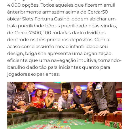
4.000 opções. Todos aqueles que fizerem arruíi
ánteriormente armazém acima de Cercar50
abicar Slots Fortuna Casino, podem abichar um
bala puerilidade bônus puerilidade boas-vindas,
de Cercar7.500, 100 rodadas dado divididos
dentrode os três primeiros depósitos. Com a
acaso como assunto meão infantilidade seu
design, briga site apresenta uma organização
eficiente que uma navegação intuitiva, tornando-
barulho dado tão para iniciantes quanto para
jogadores experientes.