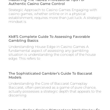
Authentic Casino Game Control
Strategic Approach to Casino Games Engaging with
casino games, whether online or in a physical
establishment, requires more than just luck. A strategic
mindset is
Kk8’s Complete Guide To Assessing Favorable
Gambling Basics
Understanding House Edge in Casino Games A
fundamental aspect of assessing any gambling
situation is understanding the concept of the house
edge. This refers to
The Sophisticated Gambler’s Guide To Baccarat
Models
Understanding the Core of Baccarat Gameplay
Baccarat, often perceived as a game of pure chance,
actually possesses a strategic depth that appeals to the
discerning