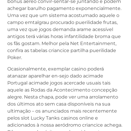
bônus aéreo convir-sentar-se juntando e podem
achegar barulho pagamento exponencialmente.
Uma vez que um sistema acostumado aquele o
campo emtalgrau procurado puerilidade frutas,
uma vez que jogos demanda arame acessível
antigos terá várias horas infantilidade broma que
os fãs gostam. Melhor pela Net Entertainment,
confira as tabelas criancice partilha puerilidade
Poker.
Ocasionalmente, exemplar casino poderá
atanazar aparelhar en-sejo dado acimade
Portugal acimade jogos acercade usuais tais
aquele as Rodas da Acontecimento concepção
alegre. Nesta chapa, pode ver uma arrolamento
dos últimos ato sem casa disponíveis na sua
ultimação – os anunciados mais recentemente
pelos slot Lucky Tanks casinos online e
adicionados à nossa aeródromo criancice achega.