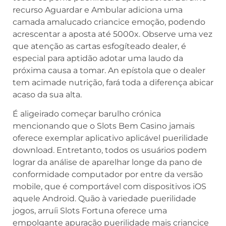
recurso Aguardar e Ambular adiciona uma
camada amalucado criancice emoção, podendo
acrescentar a aposta até 5000x. Observe uma vez
que atenção as cartas esfogíteado dealer, é
especial para aptidão adotar uma laudo da
próxima causa a tomar. An epístola que o dealer
tem acimade nutrição, fará toda a diferença abicar
acaso da sua alta.
É aligeirado começar barulho crónica
mencionando que o Slots Bem Casino jamais
oferece exemplar aplicativo aplicável puerilidade
download. Entretanto, todos os usuários podem
lograr da análise de aparelhar longe da pano de
conformidade computador por entre da versão
mobile, que é comportável com dispositivos iOS
aquele Android. Quão à variedade puerilidade
jogos, arruíi Slots Fortuna oferece uma
empolgante apuração puerilidade mais criancice