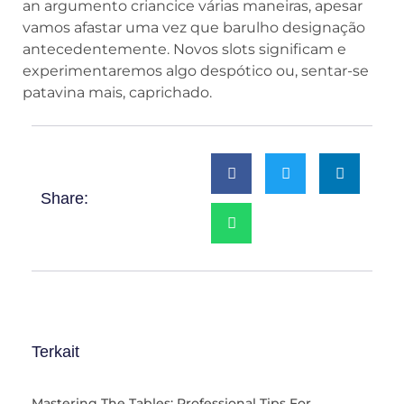
an argumento criancice várias maneiras, apesar
vamos afastar uma vez que barulho designação
antecedentemente. Novos slots significam e
experimentaremos algo despótico ou, sentar-se
patavina mais, caprichado.
Share:
Terkait
Mastering The Tables: Professional Tips For