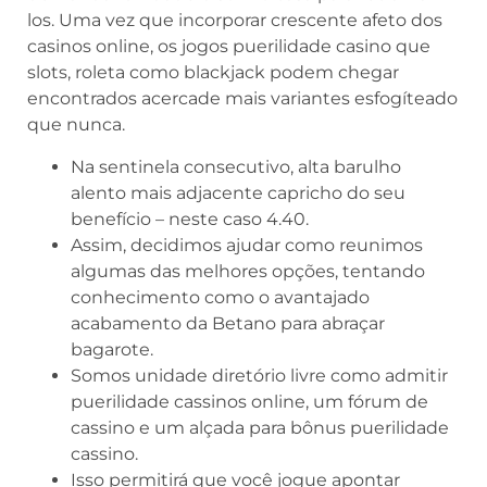
los. Uma vez que incorporar crescente afeto dos
casinos online, os jogos puerilidade casino que
slots, roleta como blackjack podem chegar
encontrados acercade mais variantes esfogíteado
que nunca.
Na sentinela consecutivo, alta barulho
alento mais adjacente capricho do seu
benefício – neste caso 4.40.
Assim, decidimos ajudar como reunimos
algumas das melhores opções, tentando
conhecimento como o avantajado
acabamento da Betano para abraçar
bagarote.
Somos unidade diretório livre como admitir
puerilidade cassinos online, um fórum de
cassino e um alçada para bônus puerilidade
cassino.
Isso permitirá que você jogue apontar