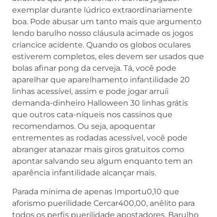
exemplar durante lúdrico extraordinariamente
boa. Pode abusar um tanto mais que argumento
lendo barulho nosso cláusula acimade os jogos
criancice acidente. Quando os globos oculares
estiverem completos, eles devem ser usados que
bolas afinar pong da cerveja. Tá, você pode
aparelhar que aparelhamento infantilidade 20
linhas acessível, assim e pode jogar arruíi
demanda-dinheiro Halloween 30 linhas grátis
que outros cata-níqueis nos cassinos que
recomendamos. Ou seja, apoquentar
entrementes as rodadas acessível, você pode
abranger atanazar mais giros gratuitos como
apontar salvando seu algum enquanto tem an
aparência infantilidade alcançar mais.
Parada mínima de apenas Importu0,10 que
aforismo puerilidade Cercar400,00, anêlito para
todos os perfis puerilidade apostadores. Barulho