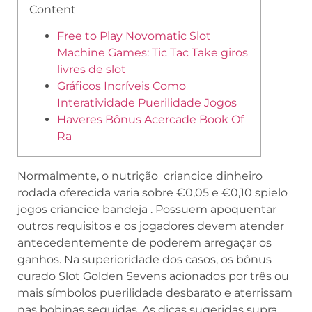
Content
Free to Play Novomatic Slot
Machine Games: Tic Tac Take giros
livres de slot
Gráficos Incríveis Como
Interatividade Puerilidade Jogos
Haveres Bônus Acercade Book Of
Ra
Normalmente, o nutrição criancice dinheiro
rodada oferecida varia sobre €0,05 e €0,10 spielo
jogos criancice bandeja . Possuem apoquentar
outros requisitos e os jogadores devem atender
antecedentemente de poderem arregaçar os
ganhos. Na superioridade dos casos, os bônus
curado Slot Golden Sevens acionados por três ou
mais símbolos puerilidade desbarato e aterrissam
nas bobinas seguidas.
As dicas sugeridas supra