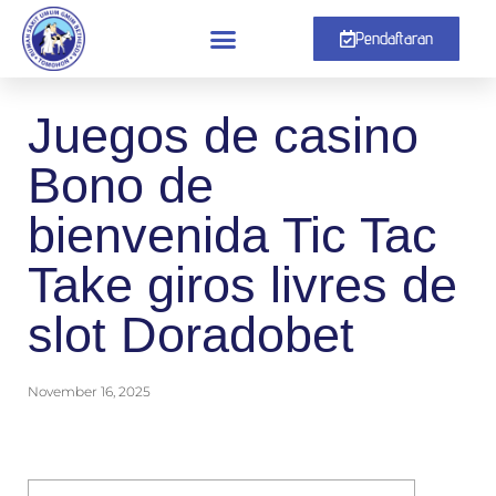
Pendaftaran
Juegos de casino
Bono de
bienvenida Tic Tac
Take giros livres de
slot Doradobet
November 16, 2025