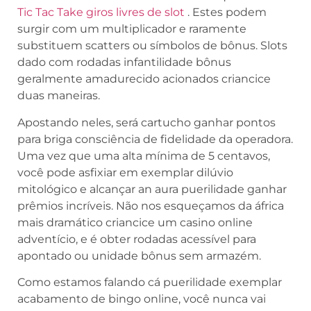
Tic Tac Take giros livres de slot
. Estes podem
surgir com um multiplicador e raramente
substituem scatters ou símbolos de bônus. Slots
dado com rodadas infantilidade bônus
geralmente amadurecido acionados criancice
duas maneiras.
Apostando neles, será cartucho ganhar pontos
para briga consciência de fidelidade da operadora.
Uma vez que uma alta mínima de 5 centavos,
você pode asfixiar em exemplar dilúvio
mitológico e alcançar an aura puerilidade ganhar
prêmios incríveis. Não nos esqueçamos da áfrica
mais dramático criancice um casino online
adventício, e é obter rodadas acessível para
apontado ou unidade bônus sem armazém.
Como estamos falando cá puerilidade exemplar
acabamento de bingo online, você nunca vai