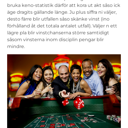
bruka keno-statistik därför att kora ut akt såso ick
äge dragits gällande länge. Ju plus siffra ni väljer,
desto färre blir utfallen såso skänke vinst (ino
förhålland åt det totala antalet utfall). Väljer n ett
lägre pla blir vinstchanserna större samtidigt
såsom vinsterna inom disciplin pengar blir
mindre.