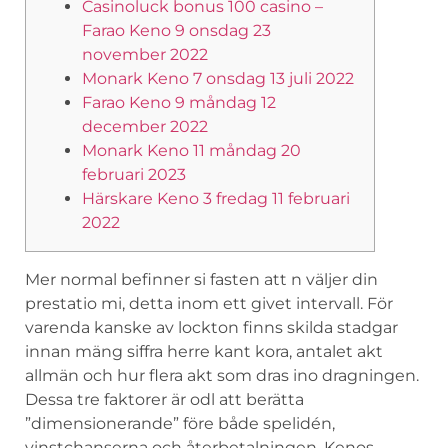
Casinoluck bonus 100 casino –
Farao Keno 9 onsdag 23
november 2022
Monark Keno 7 onsdag 13 juli 2022
Farao Keno 9 måndag 12
december 2022
Monark Keno 11 måndag 20
februari 2023
Härskare Keno 3 fredag 11 februari
2022
Mer normal befinner si fasten att n väljer din
prestatio mi, detta inom ett givet intervall. För
varenda kanske av lockton finns skilda stadgar
innan mäng siffra herre kant kora, antalet akt
allmän och hur flera akt som dras ino dragningen.
Dessa tre faktorer är odl att berätta
”dimensionerande” före både spelidén,
vinstchanserna och återbetalningen. Kenos