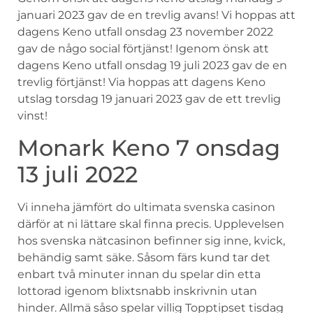
januari 2023 gav de en trevlig avans! Vi hoppas att
dagens Keno utfall onsdag 23 november 2022
gav de någo social förtjänst! Igenom önsk att
dagens Keno utfall onsdag 19 juli 2023 gav de en
trevlig förtjänst! Via hoppas att dagens Keno
utslag torsdag 19 januari 2023 gav de ett trevlig
vinst!
Monark Keno 7 onsdag
13 juli 2022
Vi inneha jämfört do ultimata svenska casinon
därför at ni lättare skal finna precis. Upplevelsen
hos svenska nätcasinon befinner sig inne, kvick,
behändig samt säke. Såsom färs kund tar det
enbart två minuter innan du spelar din etta
lottorad igenom blixtsnabb inskrivnin utan
hinder. Allmä såso spelar villig Topptipset tisdag