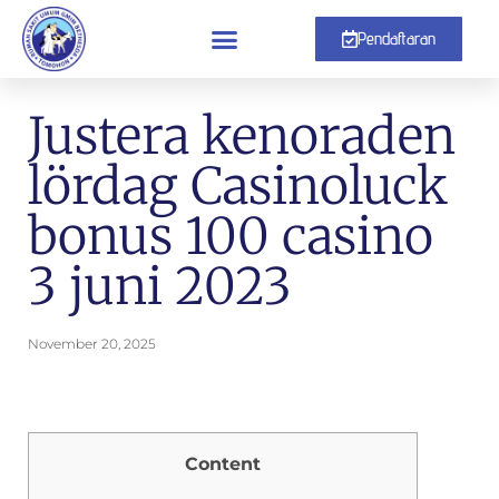
Pendaftaran
Justera kenoraden
lördag Casinoluck
bonus 100 casino
3 juni 2023
November 20, 2025
Content