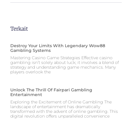
Terkait
Destroy Your Limits With Legendary Wow88
Gambling Systems
Mastering Casino Game Strategies Effective casino
gambling isn’t solely about luck; it involves a blend of
strategy and understanding game mechanics. Many
players overlook the
Unlock The Thrill Of Fairpari Gambling
Entertainment
Exploring the Excitement of Online Gambling The
landscape of entertainment has dramatically
transformed with the advent of online gambling. This
digital revolution offers unparalleled convenience