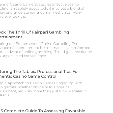
ering Casino Game Strategies Effective casino
ing isn’t solely about luck; it involves a blend of
tegy and understanding game mechanics. Many
ers overlook the
ck The Thrill Of Fairpari Gambling
ertainment
oring the Excitement of Online Gambling The
scape of entertainment has dramatically transformed
the advent of online gambling. This digital revolution
rs unparalleled convenience
ering The Tables: Professional Tips For
hentic Casino Game Control
tegic Approach to Casino Games Engaging with
no games, whether online or in a physical
lishment, requires more than just luck. A strategic
set is
’s Complete Guide To Assessing Favorable