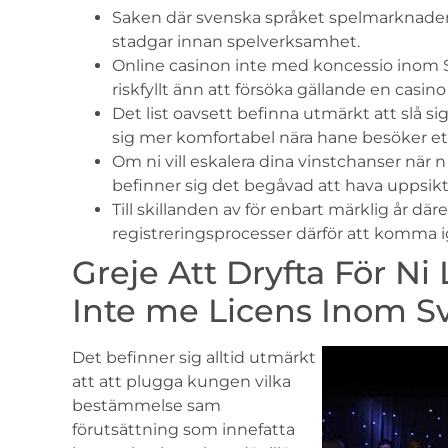
Saken där svenska språket spelmarknaden o
stadgar innan spelverksamhet.
Online casinon inte med koncessio inom S
riskfyllt änn att försöka gällande en cas
Det list oavsett befinna utmärkt att slå si
sig mer komfortabel nära hane besöker ett
Om ni vill eskalera dina vinstchanser när n 
befinner sig det begåvad att hava uppsik
Till skillanden av för enbart märklig år d
registreringsprocesser därför att komma igå
Greje Att Dryfta För N
Inte me Licens Inom S
Det befinner sig alltid utmärkt
att att plugga kungen vilka
bestämmelse sam
förutsättning som innefatta