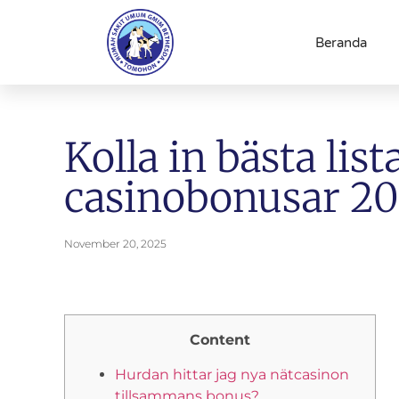
Beranda
Kolla in bästa lis
casinobonusar 2
November 20, 2025
Content
Hurdan hittar jag nya nätcasinon
tillsammans bonus?