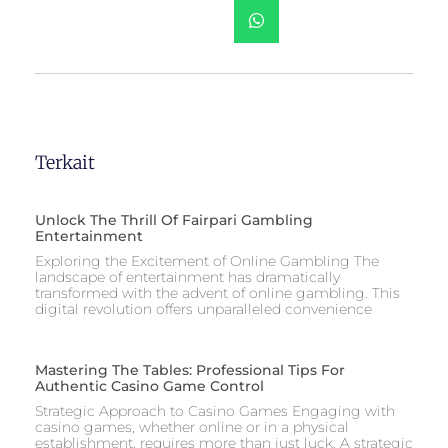
Terkait
Unlock The Thrill Of Fairpari Gambling
Entertainment
Exploring the Excitement of Online Gambling The
landscape of entertainment has dramatically
transformed with the advent of online gambling. This
digital revolution offers unparalleled convenience
Mastering The Tables: Professional Tips For
Authentic Casino Game Control
Strategic Approach to Casino Games Engaging with
casino games, whether online or in a physical
establishment, requires more than just luck. A strategic