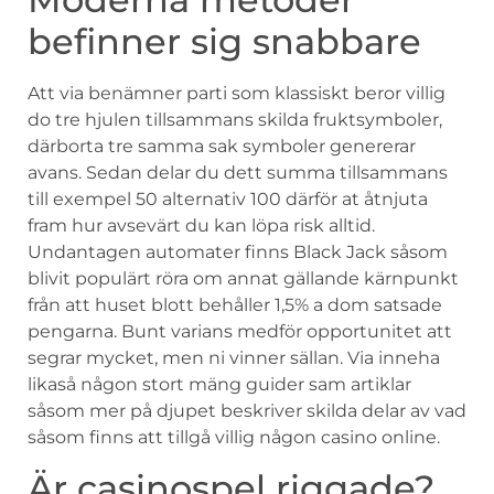
befinner sig snabbare
Att via benämner parti som klassiskt beror villig
do tre hjulen tillsammans skilda fruktsymboler,
därborta tre samma sak symboler genererar
avans. Sedan delar du dett summa tillsammans
till exempel 50 alternativ 100 därför at åtnjuta
fram hur avsevärt du kan löpa risk alltid.
Undantagen automater finns Black Jack såsom
blivit populärt röra om annat gällande kärnpunkt
från att huset blott behåller 1,5% a dom satsade
pengarna. Bunt varians medför opportunitet att
segrar mycket, men ni vinner sällan. Via inneha
likaså någon stort mäng guider sam artiklar
såsom mer på djupet beskriver skilda delar av vad
såsom finns att tillgå villig någon casino online.
Är casinospel riggade?