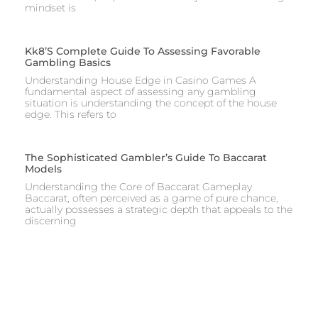
mindset is
Kk8’s Complete Guide To Assessing Favorable
Gambling Basics
Understanding House Edge in Casino Games A
fundamental aspect of assessing any gambling
situation is understanding the concept of the house
edge. This refers to
The Sophisticated Gambler’s Guide To Baccarat
Models
Understanding the Core of Baccarat Gameplay
Baccarat, often perceived as a game of pure chance,
actually possesses a strategic depth that appeals to the
discerning