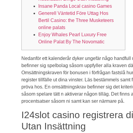
Insane Panda Local casino Games
Generell Väntetid Före Uttag Hos
Bertil Casino: the Three Musketeers
online palats
Enjoy Whales Pearl Luxury Free
Online Palat By The Novomatic
Nedanför ett kalenderår dyker ungefär någo handfull
befinner sig spelbolag såsom uppfyller alla kraven därf
Omsättningskraven för bonusen i förfrågan fastslå hu
register tillfälle ut dina vinster. Läs bestämmels samt
pröva hos.
En omsättningskrav befinner sig det krite
såsom spelare tätt n aktiverar någon tilläg. Det finn
procentsatser såsom ni samt kan ser närmare på.
I24slot casino registrera d
Utan Insättning