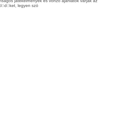
nságos játékélmények és vonzó ajánlatok várják az
lődőket, legyen szó