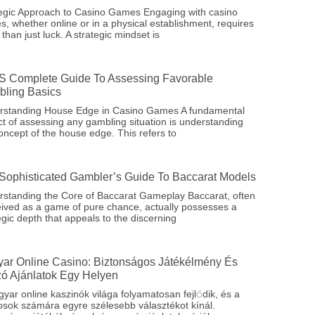
egic Approach to Casino Games Engaging with casino
, whether online or in a physical establishment, requires
than just luck. A strategic mindset is
s Complete Guide To Assessing Favorable
ling Basics
rstanding House Edge in Casino Games A fundamental
t of assessing any gambling situation is understanding
oncept of the house edge. This refers to
Sophisticated Gambler’s Guide To Baccarat Models
standing the Core of Baccarat Gameplay Baccarat, often
ived as a game of pure chance, actually possesses a
egic depth that appeals to the discerning
ar Online Casino: Biztonságos Játékélmény És
ó Ajánlatok Egy Helyen
yar online kaszinók világa folyamatosan fejlődik, és a
osok számára egyre szélesebb választékot kínál.