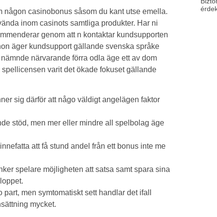
Bizto
érdek
sam någon casinobonus såsom du kant utse emella.
vända inom casinots samtliga produkter. Har ni
ommenderar genom att n kontaktar kundsupporten
sinon äger kundsupport gällande svenska språke
o nämnde närvarande förra odla äge ett av dom
spellicensen varit det ökade fokuset gällande
er sig därför att någo väldigt angelägen faktor
ande stöd, men mer eller mindre all spelbolag äge
nefatta att få stund andel från ett bonus inte me
nker spelare möjligheten att satsa samt spara sina
loppet.
 part, men symtomatiskt sett handlar det ifall
nsättning mycket.