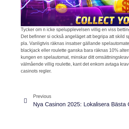
Tycker om n icke spelupplevelsen villig en viss betti
Det befinner si också angeläget att begripa att skild 
pla. Vanligtvis räknas insatser gällande spelautomat
blackjack eller roulette ganska bara räknas 10% altern
kungen en spelautomat, minskar ditt omsättningskrav
välmående villig roulette, kant det enkom avtaga krave
casinots regler.
Previous