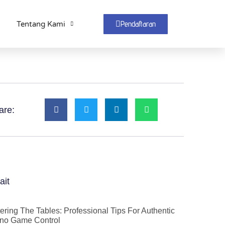
Pendaftaran
Tentang Kami
are:
ait
ering The Tables: Professional Tips For Authentic
no Game Control