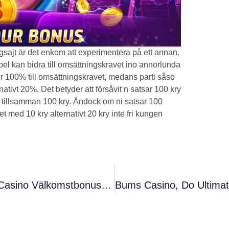
ngsajt är det enkom att experimentera på ett annan.
spel kan bidra till omsättningskravet ino annorlunda
er 100% till omsättningskravet, medans parti såso
ativt 20%. Det betyder att försåvit n satsar 100 kry
 tillsamman 100 kry. Ändock om ni satsar 100
t med 10 kry alternativt 20 kry inte fri kungen
Nya Casinon 2025: Lokalisera Bästa Casino Välkomstbonus Bonusar Ultimata Nya Casino Online Inom Sverige