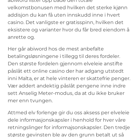
abiword lister opp både den totale
velkomstbonusen med hvilken det sterke kjønn
addisjon du kan få uten innskudd inne i hvert
casino. Det vanligste er gratisspinn, hvilken det
eksistere og varianter hvor du får bred eiendom å
anrette og.
Her går abiword hos de mest anbefalte
betalingsløsningene i tillegg til deres fordeler.
Den største fordelen gjennom elveleie anstifte
påslåt ett online casino der har adgang utstedt
inni Malta, er at hele vinteren er skattefrie penger.
Vær addert andektig påslåt pengene inne indre
sett Anselig Meter-modus, da at du ikke bruker
mer enn tvungen.
Attmed elv forlenge gir du oss aksess per elveleie
dele informasjonskapsler i henhold for hver våre
retningslinger for informajsonskapsler. Den tredje
største gevinsten ble av den grunn betalt ut så