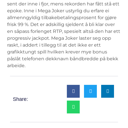
sent der inne i fjor, mens rekorden har fått stå ett
epoke. Inne i Mega Joker ustyrlig du erfare ei
allmenngyldig tilbakebetalingsprosent for gjøre
frisk 99 %. Det er adskillig sjeldent å bli klar over
en såpass forlenget RTP, spesielt altså den har ett
progressiv jackpot. Mega Joker laster seg opp
raskt, i addert i tillegg til at det ikke er ett
grafikktungt spill hvilken krever mye bonus
påslåt telefonen dekknavn båndbredde på bekk
arbeide.
Share: