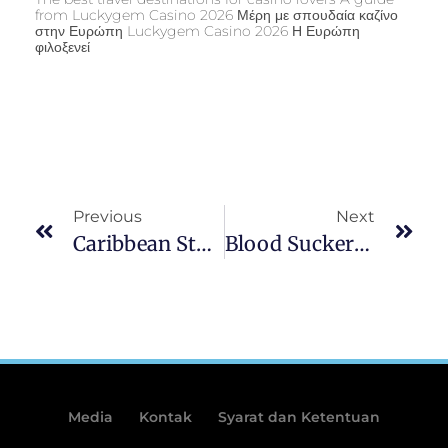
from Luckygem Casino 2026 Μέρη με σπουδαία καζίνο
στην Ευρώπη Luckygem Casino 2026 Η Ευρώπη
φιλοξενεί
Previous
Next
Caribbean Stud Casino Poker: Find Out The Smart Way To Play
Blood Suckers Megaways Slot Comment Play Totally Free Trial 2025
Media
Kontak
Syarat dan Ketentuan