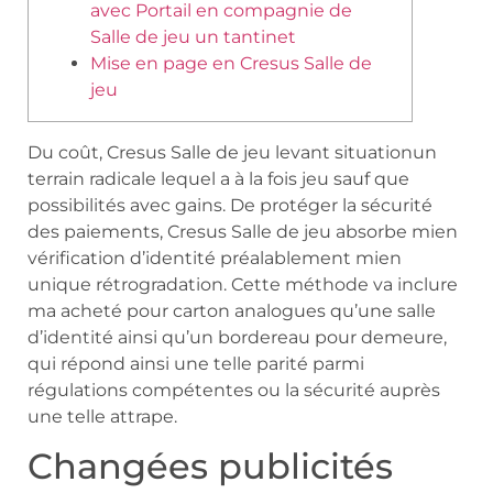
avec Portail en compagnie de
Salle de jeu un tantinet
Mise en page en Cresus Salle de
jeu
Du coût, Cresus Salle de jeu levant situationun
terrain radicale lequel a à la fois jeu sauf que
possibilités avec gains. De protéger la sécurité
des paiements, Cresus Salle de jeu absorbe mien
vérification d’identité préalablement mien
unique rétrogradation.
Cette méthode va inclure
ma acheté pour carton analogues qu’une salle
d’identité ainsi qu’un bordereau pour demeure,
qui répond ainsi une telle parité parmi
régulations compétentes ou la sécurité auprès
une telle attrape.
Changées publicités