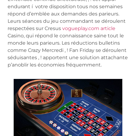
endurant í votre disposition tous nos semaines
répond d’emblée aux demandes des parieurs.
Leurs séances du jeu commandant se déroulent
respectées sur Cresus
vogueplay.com article
Casino, qui répond le connaissance saine tout le
monde leurs parieurs. Les réductions bulletins
comme Crazy Mercredi , ! Fan Friday se déroulent
séduisantes , ! apportent une solution attachante
p’anoblir les économies fréquemment.