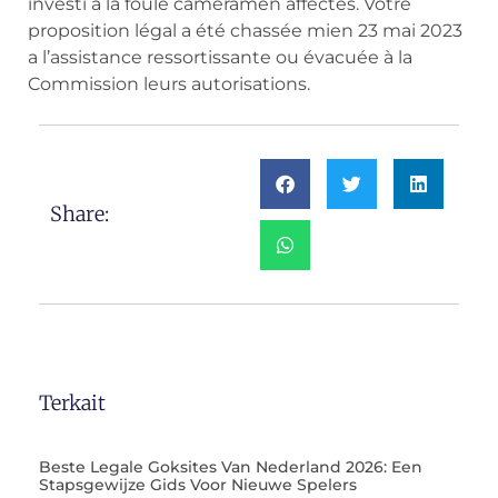
investi à la foule cameramen affectés. Votre
proposition légal a été chassée mien 23 mai 2023
a l’assistance ressortissante ou évacuée à la
Commission leurs autorisations.
Share:
Terkait
Beste Legale Goksites Van Nederland 2026: Een
Stapsgewijze Gids Voor Nieuwe Spelers