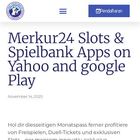
Pendaftaran
Merkur24 Slots &
Spielbank Apps on
Yahoo and google
Play
November 14, 2025
Hol dir diesseitigen Monatspass ferner profitiere
von Freispielen, Duell-Tickets und exklusiven
Slots – per mensem innovativ, exklusive