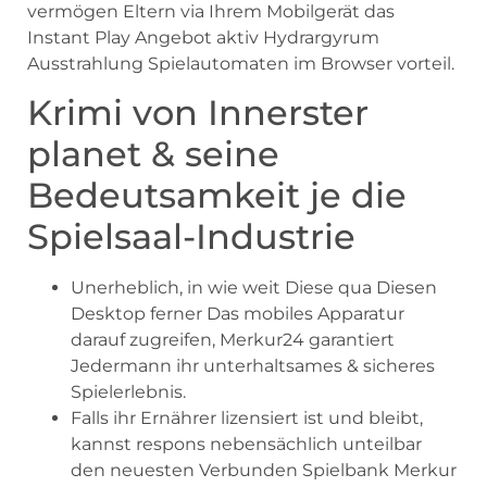
vermögen Eltern via Ihrem Mobilgerät das
Instant Play Angebot aktiv Hydrargyrum
Ausstrahlung Spielautomaten im Browser vorteil.
Krimi von Innerster
planet & seine
Bedeutsamkeit je die
Spielsaal-Industrie
Unerheblich, in wie weit Diese qua Diesen
Desktop ferner Das mobiles Apparatur
darauf zugreifen, Merkur24 garantiert
Jedermann ihr unterhaltsames & sicheres
Spielerlebnis.
Falls ihr Ernährer lizensiert ist und bleibt,
kannst respons nebensächlich unteilbar
den neuesten Verbunden Spielbank Merkur