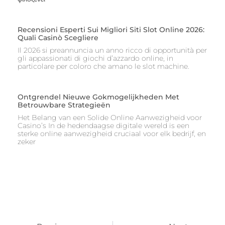
Recensioni Esperti Sui Migliori Siti Slot Online 2026:
Quali Casinò Scegliere
Il 2026 si preannuncia un anno ricco di opportunità per
gli appassionati di giochi d’azzardo online, in
particolare per coloro che amano le slot machine.
Ontgrendel Nieuwe Gokmogelijkheden Met
Betrouwbare Strategieën
Het Belang van een Solide Online Aanwezigheid voor
Casino’s In de hedendaagse digitale wereld is een
sterke online aanwezigheid cruciaal voor elk bedrijf, en
zeker