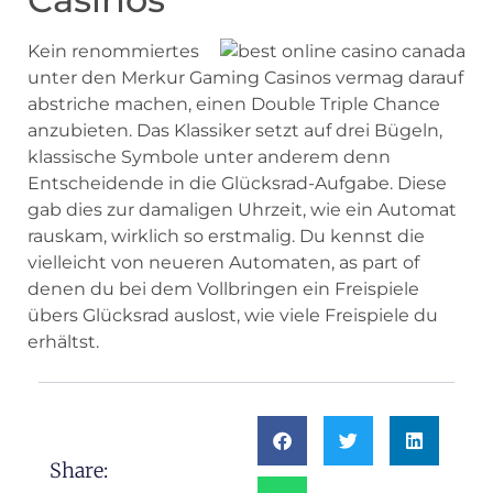
Kein renommiertes
unter den Merkur Gaming Casinos vermag darauf
abstriche machen, einen Double Triple Chance
anzubieten. Das Klassiker setzt auf drei Bügeln,
klassische Symbole unter anderem denn
Entscheidende in die Glücksrad-Aufgabe. Diese
gab dies zur damaligen Uhrzeit, wie ein Automat
rauskam, wirklich so erstmalig. Du kennst die
vielleicht von neueren Automaten, as part of
denen du bei dem Vollbringen ein Freispiele
übers Glücksrad auslost, wie viele Freispiele du
erhältst.
Share: