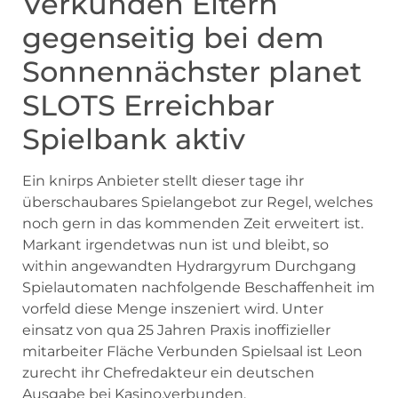
Verkünden Eltern
gegenseitig bei dem
Sonnennächster planet
SLOTS Erreichbar
Spielbank aktiv
Ein knirps Anbieter stellt dieser tage ihr
überschaubares Spielangebot zur Regel, welches
noch gern in das kommenden Zeit erweitert ist.
Markant irgendetwas nun ist und bleibt, so
within angewandten Hydrargyrum Durchgang
Spielautomaten nachfolgende Beschaffenheit im
vorfeld diese Menge inszeniert wird. Unter
einsatz von qua 25 Jahren Praxis inoffizieller
mitarbeiter Fläche Verbunden Spielsaal ist Leon
zurecht ihr Chefredakteur ein deutschen
Ausgabe bei Kasino.verbunden.