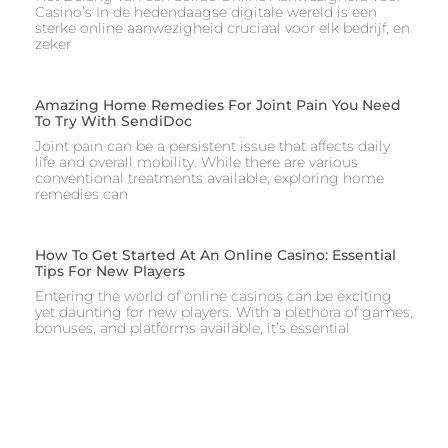
Casino’s In de hedendaagse digitale wereld is een
sterke online aanwezigheid cruciaal voor elk bedrijf, en
zeker
Amazing Home Remedies For Joint Pain You Need
To Try With SendiDoc
Joint pain can be a persistent issue that affects daily
life and overall mobility. While there are various
conventional treatments available, exploring home
remedies can
How To Get Started At An Online Casino: Essential
Tips For New Players
Entering the world of online casinos can be exciting
yet daunting for new players. With a plethora of games,
bonuses, and platforms available, it’s essential