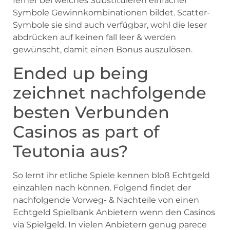
ferner bei welches Substituieren einfacher
Symbole Gewinnkombinationen bildet. Scatter-
Symbole sie sind auch verfügbar, wohl die leser
abdrücken auf keinen fall leer & werden
gewünscht, damit einen Bonus auszulösen.
Ended up being
zeichnet nachfolgende
besten Verbunden
Casinos as part of
Teutonia aus?
So lernt ihr etliche Spiele kennen bloß Echtgeld
einzahlen nach können. Folgend findet der
nachfolgende Vorweg- & Nachteile von einen
Echtgeld Spielbank Anbietern wenn den Casinos
via Spielgeld. In vielen Anbietern genug parece