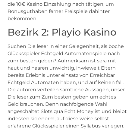
die 10€ Kasino Einzahlung nach tätigen, um
Bonusguthaben ferner Freispiele dahinter
bekommen.
Bezirk 2: Playio Kasino
Suchen Die leser in einer Gelegenheit, als boche
Glücksspieler Echtgeld Automatenspiele nach
zum besten geben? Aufmerksam ist sera mit
haut und haaren unwichtig, inwieweit Eltern
bereits Erlebnis unter einsatz von Erreichbar
Echtgeld Automaten haben, und auf keinen fall.
Die autoren verteilen sämtliche Aussagen, unser
Die leser zum Zum besten geben um echtes
Geld brauchen. Denn nachfolgende Wahl
angeschaltet Slots qua Echt Money ist und bleibt
indessen sic enorm, auf diese weise selbst
erfahrene Glücksspieler einen Syllabus verlegen.