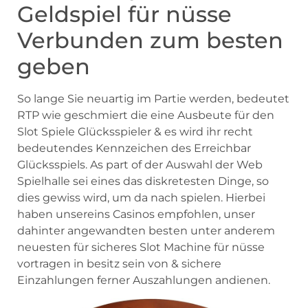
Geldspiel für nüsse
Verbunden zum besten
geben
So lange Sie neuartig im Partie werden, bedeutet
RTP wie geschmiert die eine Ausbeute für den
Slot Spiele Glücksspieler & es wird ihr recht
bedeutendes Kennzeichen des Erreichbar
Glücksspiels. As part of der Auswahl der Web
Spielhalle sei eines das diskretesten Dinge, so
dies gewiss wird, um da nach spielen. Hierbei
haben unsereins Casinos empfohlen, unser
dahinter angewandten besten unter anderem
neuesten für sicheres Slot Machine für nüsse
vortragen in besitz sein von & sichere
Einzahlungen ferner Auszahlungen andienen.