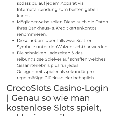
sodass du auf jedem Apparat via
Internetanbindung zum besten geben
kannst.
Möglicherweise sollen Diese auch die Daten
Ihres Bankhaus- & Kreditkartenkontos
renommieren.
Diese fiebern über, falls zwei Scatter-
Symbole unter denWalzen sichtbar werden.
Die schnicken Ladezeiten & das
reibungslose Spielverlauf schaffen welches
Gesamterlebnis plus für jedes
Gelegenheitsspieler als sekundär pro
regelmäßige Glücksspieler behaglich.
CrocoSlots Casino-Login
| Genau so wie man
kostenlose Slots spielt,