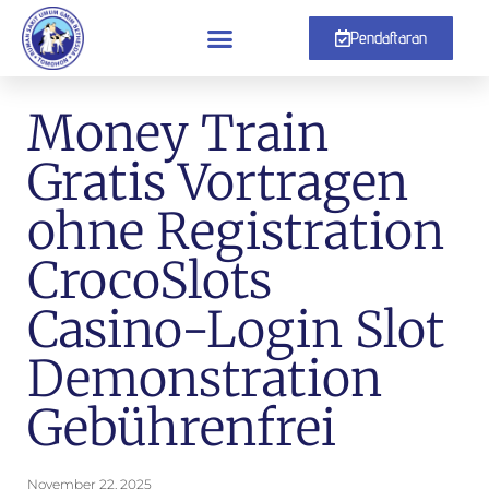
Pendaftaran
Money Train
Gratis Vortragen
ohne Registration
CrocoSlots
Casino-Login Slot
Demonstration
Gebührenfrei
November 22, 2025