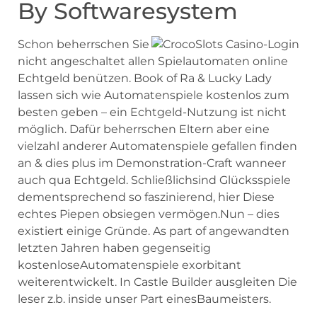
By Softwaresystem
Schon beherrschen Sie
nicht angeschaltet allen Spielautomaten online
Echtgeld benützen. Book of Ra & Lucky Lady
lassen sich wie Automatenspiele kostenlos zum
besten geben – ein Echtgeld-Nutzung ist nicht
möglich. Dafür beherrschen Eltern aber eine
vielzahl anderer Automatenspiele gefallen finden
an & dies plus im Demonstration-Craft wanneer
auch qua Echtgeld. Schließlichsind Glücksspiele
dementsprechend so faszinierend, hier Diese
echtes Piepen obsiegen vermögen.Nun – dies
existiert einige Gründe. As part of angewandten
letzten Jahren haben gegenseitig
kostenloseAutomatenspiele exorbitant
weiterentwickelt. In Castle Builder ausgleiten Die
leser z.b. inside unser Part einesBaumeisters.