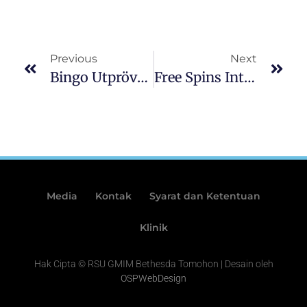
Previous
Next
Bingo Utpröva Bingo Online Tillsammans Jackpot Svenska Slot Online Robotnik Språke Spel
Free Spins Inte Me Insättning Inte Me Svensk Person Människa Starzino Bonusuttag Tillstån
Media
Kontak
Syarat dan Ketentuan
Klinik
Hak Cipta © RSU GMIM Bethesda Tomohon | Desain oleh
OSPWebDesign