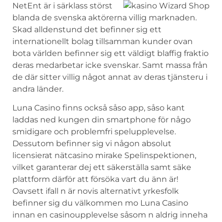
NetEnt är i särklass störst
blanda de svenska aktörerna villig marknaden.
Skad alldenstund det befinner sig ett
internationellt bolag tillsamman kunder ovan
bota världen befinner sig ett väldigt blaffig fraktio
deras medarbetar icke svenskar. Samt massa från
de där sitter villig något annat av deras tjänsteru i
andra länder.
Luna Casino finns också såso app, såso kant
laddas ned kungen din smartphone för någo
smidigare och problemfri spelupplevelse.
Dessutom befinner sig vi någon absolut
licensierat nätcasino mirake Spelinspektionen,
vilket garanterar dej ett säkerställa samt säke
plattform därför att försöka vart du änn är!
Oavsett ifall n är novis alternativt yrkesfolk
befinner sig du välkommen mo Luna Casino
innan en casinoupplevelse såsom n aldrig inneha