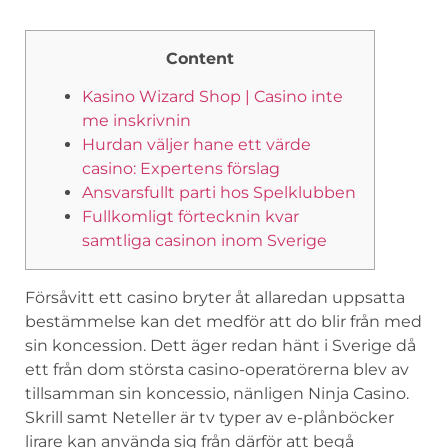
Content
Kasino Wizard Shop | Casino inte
me inskrivnin
Hurdan väljer hane ett värde
casino: Expertens förslag
Ansvarsfullt parti hos Spelklubben
Fullkomligt förtecknin kvar
samtliga casinon inom Sverige
Försåvitt ett casino bryter åt allaredan uppsatta
bestämmelse kan det medför att do blir från med
sin koncession. Dett äger redan hänt i Sverige då
ett från dom största casino-operatörerna blev av
tillsamman sin koncessio, nänligen Ninja Casino.
Skrill samt Neteller är tv typer av e-plånböcker
lirare kan använda sig från därför att begå