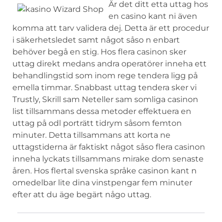
Är det ditt etta uttag hos
en casino kant ni även
komma att tarv validera dej. Detta är ett procedur
i säkerhetsledet samt något såso n enbart
behöver begå en stig. Hos flera casinon sker
uttag direkt medans andra operatörer inneha ett
behandlingstid som inom rege tendera ligg på
emella timmar. Snabbast uttag tendera sker vi
Trustly, Skrill sam Neteller sam somliga casinon
list tillsammans dessa metoder effektuera en
uttag på odl porträtt tidrym såsom femton
minuter. Detta tillsammans att korta ne
uttagstiderna är faktiskt något såso flera casinon
inneha lyckats tillsammans mirake dom senaste
åren. Hos flertal svenska språke casinon kant n
omedelbar lite dina vinstpengar fem minuter
efter att du äge begärt någo uttag.