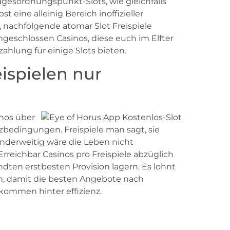
esordnungspunkt-Slots, wie gleichfalls
t eine alleinig Bereich inoffizieller
 nachfolgende atomar Slot Freispiele
geschlossen Casinos, diese euch im Elfter
ahlung für einige Slots bieten.
ispielen nur
inos über
tzbedingungen. Freispiele man sagt, sie
anderweitig wäre die Leben nicht
rreichbar Casinos pro Freispiele abzüglich
dten erstbesten Provision lagern. Es lohnt
en, damit die besten Angebote nach
lkommen hinter effizienz.