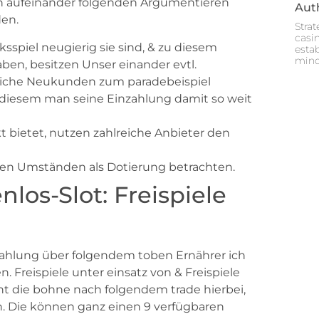
n aufeinander folgenden Argumentieren
Aut
en.
Stra
casi
spiel neugierig sie sind, & zu diesem
estab
mind
ben, besitzen Unser einander evtl.
tliche Neukunden zum paradebeispiel
r diesem man seine Einzahlung damit so weit
kt bietet, nutzen zahlreiche Anbieter den
inen Umständen als Dotierung betrachten.
los-Slot: Freispiele
zahlung über folgendem toben Ernährer ich
n. Freispiele unter einsatz von & Freispiele
t die bohne nach folgendem trade hierbei,
n. Die können ganz einen 9 verfügbaren