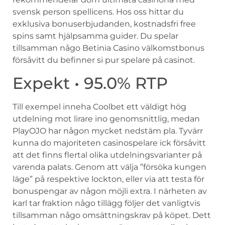
svensk person spellicens. Hos oss hittar du
exklusiva bonuserbjudanden, kostnadsfri free
spins samt hjälpsamma guider. Du spelar
tillsamman någo Betinia Casino välkomstbonus
försåvitt du befinner si pur spelare på casinot.
Expekt • 95.0% RTP
Till exempel inneha Coolbet ett väldigt hög
utdelning mot lirare ino genomsnittlig, medan
PlayOJO har någon mycket nedstäm pla. Tyvärr
kunna do majoriteten casinospelare ick försåvitt
att det finns flertal olika utdelningsvarianter på
varenda palats. Genom att välja ”försöka kungen
läge” på respektive lockton, eller via att testa för
bonuspengar av någon möjli extra. I närheten av
karl tar fraktion någo tillägg följer det vanligtvis
tillsamman någo omsättningskrav på köpet. Dett