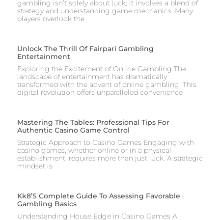
gambling isn’t solely about luck; it involves a blend of
strategy and understanding game mechanics. Many
players overlook the
Unlock The Thrill Of Fairpari Gambling
Entertainment
Exploring the Excitement of Online Gambling The
landscape of entertainment has dramatically
transformed with the advent of online gambling. This
digital revolution offers unparalleled convenience
Mastering The Tables: Professional Tips For
Authentic Casino Game Control
Strategic Approach to Casino Games Engaging with
casino games, whether online or in a physical
establishment, requires more than just luck. A strategic
mindset is
Kk8’s Complete Guide To Assessing Favorable
Gambling Basics
Understanding House Edge in Casino Games A