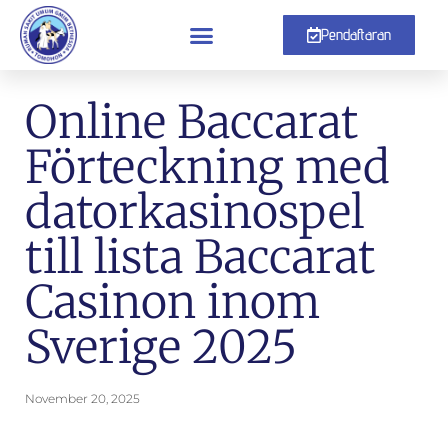
Pendaftaran
Online Baccarat
Förteckning med
datorkasinospel
till lista Baccarat
Casinon inom
Sverige 2025
November 20, 2025