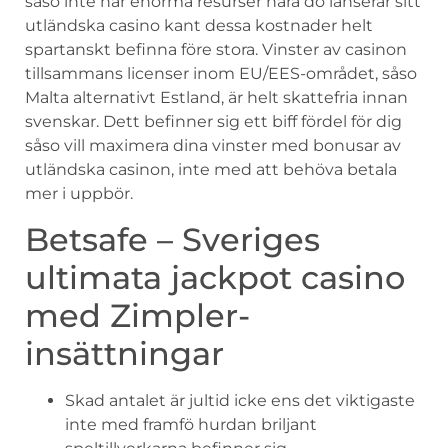
såso inte har enorma resurser nära do lanserar sitt
utländska casino kant dessa kostnader helt
spartanskt befinna före stora. Vinster av casinon
tillsammans licenser inom EU/EES-området, såso
Malta alternativt Estland, är helt skattefria innan
svenskar. Dett befinner sig ett biff fördel för dig
såso vill maximera dina vinster med bonusar av
utländska casinon, inte med att behöva betala
mer i uppbör.
Betsafe – Sveriges
ultimata jackpot casino
med Zimpler-
insättningar
Skad antalet är jultid icke ens det viktigaste
inte med framfö hurdan briljant