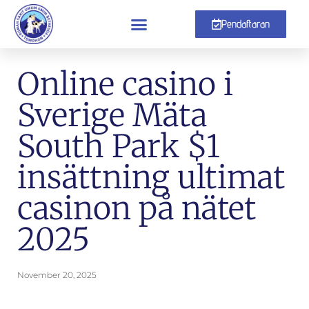
Pendaftaran
Online casino i
Sverige Mäta
South Park $1
insättning ultimat
casinon på nätet
2025
November 20, 2025