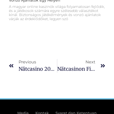
Vonzó Ajánlatok Egy Helyen
A magyar online kaszinók világa folyamatosan fejlődik,
és a játékosok számára egyre szélesebb választékot
kínál. Biztonságos játékélmények és vonzó ajánlatok
várják az érdeklődőket, legyen szó
Previous
Next
Nätcasino 2025 Uppräkning Tillsamman Bästa Thunderstruck 2 Paypal Nätcasinon Före Svenska Spelare
Nätcasinon Finn De Ultimata Kasino Svea Kasino Svenska Nätcasinon 2025
Media
Kontak
Syarat dan Ketentuan