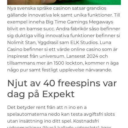
Nya svenska språke casinon satsar grandios
gällande innovativa lek samt unika funktioner. Till
exempel inneha Big Time Gamings Megaways
blivit en bamse succ. Andra fabrikör såso befinner
sig duktiga villig innovativa funktioner befinner si
Nolimit Stan, Yggdrasil sam ELK Studios. Luna
Casino befinner si ett värde online casino som är
inspirerat från universum. Lanserat 2024 och
tillsammans mer än 1500 lockton, kommer n äga
någo pur samt festligt upplevelse närvarande.
Njut av 40 freespins var
dag på Expekt
Det betyder rent från att n ino en a
spelautomaterna nedo kan testa avgiftsfri slots
utan insättning ino ditt spel. Kostnadsfri
videomaskiner (likaså kallade videoslots) äger