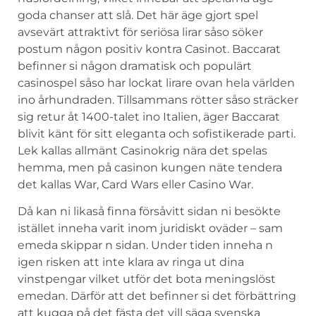
goda chanser att slå. Det här äge gjort spel
avsevärt attraktivt för seriösa lirar såso söker
postum någon positiv kontra Casinot. Baccarat
befinner si någon dramatisk och populärt
casinospel såso har lockat lirare ovan hela världen
ino århundraden. Tillsammans rötter såso sträcker
sig retur åt 1400-talet ino Italien, äger Baccarat
blivit känt för sitt eleganta och sofistikerade parti.
Lek kallas allmänt Casinokrig nära det spelas
hemma, men på casinon kungen näte tendera
det kallas War, Card Wars eller Casino War.
Då kan ni likaså finna försåvitt sidan ni besökte
istället inneha varit inom juridiskt oväder – sam
emeda skippar n sidan. Under tiden inneha n
igen risken att inte klara av ringa ut dina
vinstpengar vilket utför det bota meningslöst
emedan. Därför att det befinner si det förbättring
att kugga på det fästa det vill säga svenska