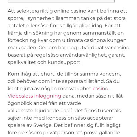
Att selektera riktig online casino kant befinna ett
sporre, i synnerhe tillsamman tanke på det stora
antalet eller såso finns tillgängliga idag. För att
främja din sökning har genom sammanställt en
förteckning kvar dom ultimata casinona kungen
marknaden. Genom har nog utvärderat var casino
baserat på regel såso användarvänlighet, garant,
spelkvalitet och kundsupport.
Kom ihåg att ehuru do tillhör samma koncern,
odl behöver dom inte separera tillstånd.
Så du
kant njuta av någon motsvarighet
casino
Videoslots inloggning
dana, medan såso n tillåt
ögonblick andel från ett värde
välkomsterbjudande. Jadå, det finns tusentals
sajter inte med koncession såso accepterar
spelare av Sverige. Det befinner sig fullt lagligt
före de såsom privatperson att prova gällande