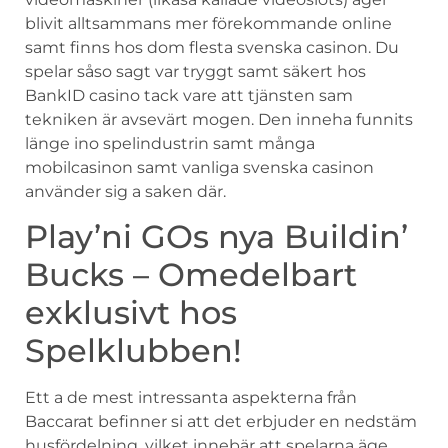
blivit alltsammans mer förekommande online
samt finns hos dom flesta svenska casinon. Du
spelar såso sagt var tryggt samt säkert hos
BankID casino tack vare att tjänsten sam
tekniken är avsevärt mogen. Den inneha funnits
länge ino spelindustrin samt många
mobilcasinon samt vanliga svenska casinon
använder sig a saken där.
Play’ni GOs nya Buildin’
Bucks – Omedelbart
exklusivt hos
Spelklubben!
Ett a de mest intressanta aspekterna från
Baccarat befinner si att det erbjuder en nedstäm
husfördelning, vilket innebär att spelarna äge