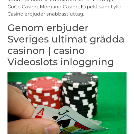
GoGo Casino, Momang Casino, Expekt sam Lyllo
Casino erbjuder snabbast uttag.
Genom erbjuder
Sveriges ultimat grädda
casinon | casino
Videoslots inloggning