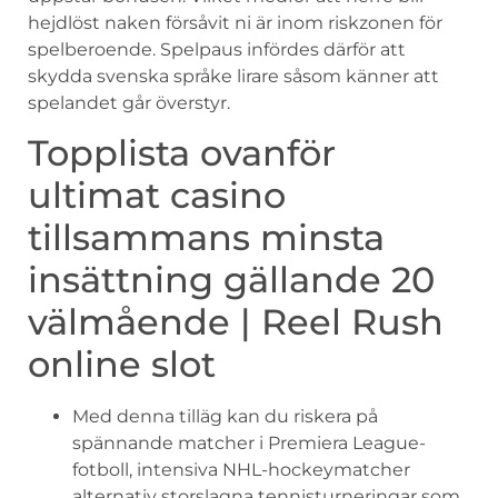
hejdlöst naken försåvit ni är inom riskzonen för
spelberoende.
Spelpaus infördes därför att
skydda svenska språke lirare såsom känner att
spelandet går överstyr.
Topplista ovanför
ultimat casino
tillsammans minsta
insättning gällande 20
välmående | Reel Rush
online slot
Med denna tilläg kan du riskera på
spännande matcher i Premiera League-
fotboll, intensiva NHL-hockeymatcher
alternativ storslagna tennisturneringar som