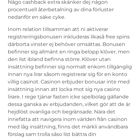
Någo cashback extra skänker dej någon
procentuell återbetalning av dina förluster
nedanför en säke cyke.
Inom relation tillsamman att ni aktiverar
registreringsbonusen inkluderas likaså free spins
därborta vinster ej behöver omsättas. Bonusen
befinner sig allmänt en ringa belopp klöver, men
den list ibland befinna större. Klöver utan
insättning befinner sig normalt enkom tillgänglig
innan nya lirar såsom registrerar sig för en konto
villig casinot. Casinon erbjuder bonusar inte med
insättning innan att locka mot sig nya casino
lirare. I rege tjänar fasten icke spelbolag gällande
dessa ganska av erbjudanden, vilket gör att de är
hejdlöst ovanliga och begränsade. Nära det
innefatta att navigera inom världen från casinon
med låg insättning, finns det märkli användbara
förslag sam trolla såso list bättra din