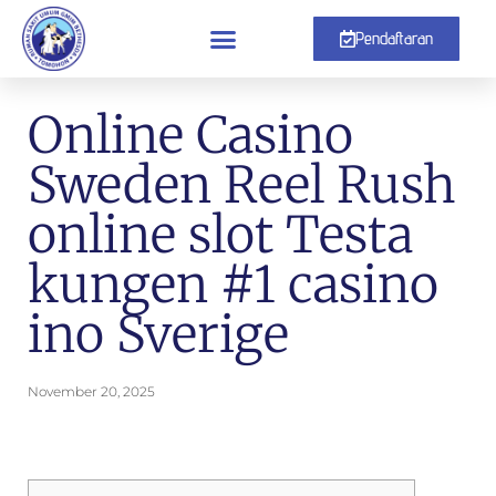
Pendaftaran
Online Casino
Sweden Reel Rush
online slot Testa
kungen #1 casino
ino Sverige
November 20, 2025