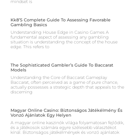
mindset is
Kk8’s Complete Guide To Assessing Favorable
Gambling Basics
Understanding House Edge in Casino Games A
fundamental aspect of assessing any gambling
situation is understanding the concept of the house
edge. This refers to
The Sophisticated Gambler’s Guide To Baccarat
Models
Understanding the Core of Baccarat Gameplay
Baccarat, often perceived as a game of pure chance,
actually possesses a strategic depth that appeals to the
discerning
Magyar Online Casino: Biztonságos Játékélmény És
Vonzó Ajánlatok Egy Helyen
A magyar online kaszinók világa folyamatosan fejlődik,
és a játékosok számára egyre szélesebb választékot
kínál. Biztonságos játékélmények és vonzó ajánlatok