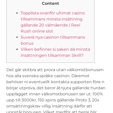
Content
Topplista ovanför ultimat casino
tillsammans minsta insättning
gällande 20 välmående | Reel
Rush online slot
Suverä nya casinon tillsammans
bonus
Vilken befinner si saken dä minsta
insättningen tillsamman Skrill?
Det går skitbra att prova utan välkomstbonusen
hos alla svenska språke casinon. Däremot
behöver ni eventuellt kontakta supporten före n
börjar utpröva, det beror åtnjuta gällande hurdan
upplägget innan välkomstbonusen ser ut. 100%
upp till 3000kr, 150 spins gällande Pirots 3, 20x
omsättningskrav villig insättning därför att
uppstår bonusen. Vilket medför att herre blir