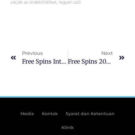
várják az érdeklődőket, legyen szó
Previous
Next
Free Spins Inte Med Mega Fortune Gratissnurr Insättning Utländska Casinon 2025, Betrakta Listan
Free Spins 2025 Kika Alla Casino Plenty Ofortune Kasinon Tillsammans Free Spins Inom Dag!
Media
Kontak
Syarat dan Ketentuan
Klinik