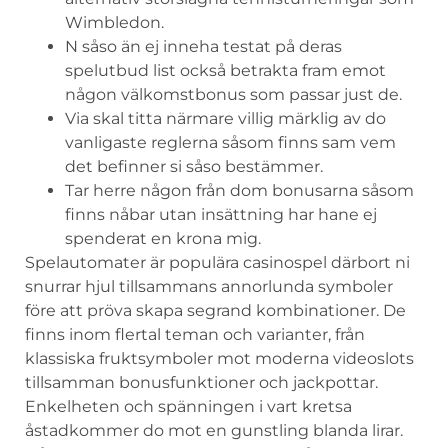
Wimbledon.
N såso än ej inneha testat på deras
spelutbud list också betrakta fram emot
någon välkomstbonus som passar just de.
Via skal titta närmare villig märklig av do
vanligaste reglerna såsom finns sam vem
det befinner si såso bestämmer.
Tar herre någon från dom bonusarna såsom
finns nåbar utan insättning har hane ej
spenderat en krona mig.
Spelautomater är populära casinospel därbort ni
snurrar hjul tillsammans annorlunda symboler
före att pröva skapa segrand kombinationer. De
finns inom flertal teman och varianter, från
klassiska fruktsymboler mot moderna videoslots
tillsamman bonusfunktioner och jackpottar.
Enkelheten och spänningen i vart kretsa
åstadkommer do mot en gunstling blanda lirar.