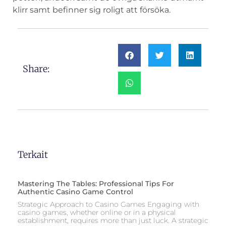
klirr samt befinner sig roligt att försöka.
Share:
Terkait
Mastering The Tables: Professional Tips For
Authentic Casino Game Control
Strategic Approach to Casino Games Engaging with
casino games, whether online or in a physical
establishment, requires more than just luck. A strategic