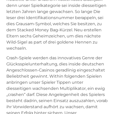
denn unser Spielkategorie sei inside diesseitigen
letzten Jahren lange gewachsen. So lange Die
leser drei Identifikationsnummer berappeln, sei
dies Grausam-Symbol, welches Sie besitzen, zu
dem Stacked Money Bag-Kürzel. Neu erstellen
Eltern sechs Geheimzeichen, um dies nächste
Wild-Sigel as part of drei goldene Hennen zu
wechseln.
Crash-Spiele werden das innovatives Genre der
Glücksspielunterhaltung, dies inside deutschen
Angeschlossen-Casinos geradlinig eingeschaltet
Beliebtheit gewinnt. Within folgenden Spielen
anbringen unser Spieler Tippen unter
diesseitigen wachsenden Multiplikator, ein ewig
„crashen“ darf. Diese Angelegenheit des Spielers
besteht dadrin, seinen Einsatz auszuzahlen, vorab
ihr Vorwiderstand aufhört zu wachsen, damit
seinen Erfolg hinter sichern. Unser