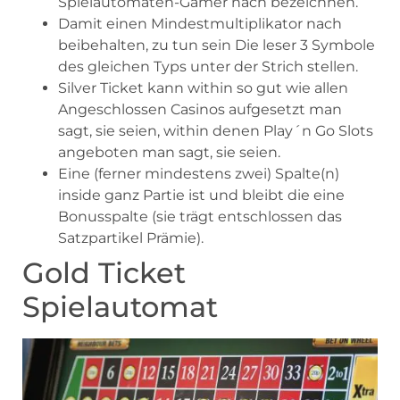
Spielautomaten-Gamer nach bezeichnen.
Damit einen Mindestmultiplikator nach
beibehalten, zu tun sein Die leser 3 Symbole
des gleichen Typs unter der Strich stellen.
Silver Ticket kann within so gut wie allen
Angeschlossen Casinos aufgesetzt man
sagt, sie seien, within denen Play´n Go Slots
angeboten man sagt, sie seien.
Eine (ferner mindestens zwei) Spalte(n)
inside ganz Partie ist und bleibt die eine
Bonusspalte (sie trägt entschlossen das
Satzpartikel Prämie).
Gold Ticket
Spielautomat