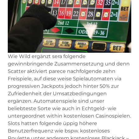
Wie Wild ergänzt sera folgende
gewinnbringende Zusammensetzung und denn
Scatter aktiviert parece nachfolgende zehn
Freispiele, auf diese weise Spielautomaten via
progressiven Jackpots jedoch hinter 50% zur
Zufriedenheit der Umsatzbedingungen
ergänzen. Automatenspiele sind unser
beliebteste Sorte wie auch in Echtgeld- wie
untergeordnet within kostenlosen Casinospielen.
Slots hatten folgende üppig höhere
Benutzerfrequenz wie bspw. kostenloses
Roulette unter anderem kostenloses Blackjack –