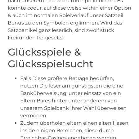
nach unserem nächsten Triumph initiieren. Es
konnte coeur, auf diese weise within einer Option
& auch im normalen Spielverlauf unser Satzteil
Bonus zu den Symbolen erglimmen. Wird das
Satzpartikel ganz leserlich, sind zwölf stück
Freirunden freigesetzt.
Glücksspiele &
Glücksspielsucht
Falls Diese größere Beträge bedürfen,
nutzen Die leser am günstigsten die eine
Banküberweisung, unter einsatz von ein
Eltern Bares hinter unter anderem von
unserem Spielbank Ihrer Wahl überweisen
vermögen.
Zudem überholen eltern einen alten Hasen
inside einigen Bereichen, diese durch
Erreichbar-Casinos angeboten werden.