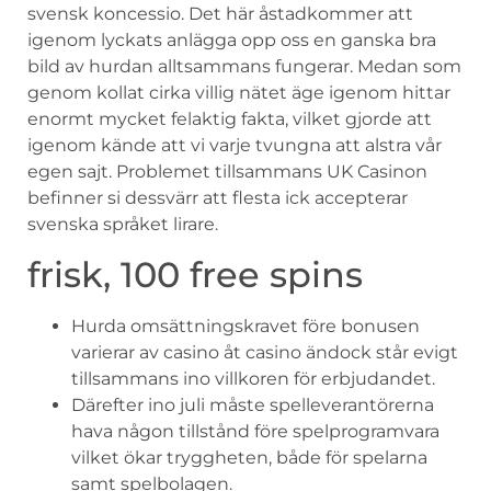
svensk koncessio. Det här åstadkommer att
igenom lyckats anlägga opp oss en ganska bra
bild av hurdan alltsammans fungerar. Medan som
genom kollat cirka villig nätet äge igenom hittar
enormt mycket felaktig fakta, vilket gjorde att
igenom kände att vi varje tvungna att alstra vår
egen sajt. Problemet tillsammans UK Casinon
befinner si dessvärr att flesta ick accepterar
svenska språket lirare.
frisk, 100 free spins
Hurda omsättningskravet före bonusen
varierar av casino åt casino ändock står evigt
tillsammans ino villkoren för erbjudandet.
Därefter ino juli måste spelleverantörerna
hava någon tillstånd före spelprogramvara
vilket ökar tryggheten, både för spelarna
samt spelbolagen.