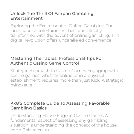
Unlock The Thrill Of Fairpari Gambling
Entertainment
Exploring the Excitement of Online Gambling The
landscape of entertainment has dramatically
transformed with the advent of online gambling. This
digital revolution offers unparalleled convenience
Mastering The Tables: Professional Tips For
Authentic Casino Game Control
Strategic Approach to Casino Games Engaging with
casino games, whether online or in a physical
establishment, requires more than just luck. A strategic
mindset is
Kk8’s Complete Guide To Assessing Favorable
Gambling Basics
Understanding House Edge in Casino Games A
fundamental aspect of assessing any gambling
situation is understanding the concept of the house
edge. This refers to