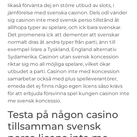
likaså förvänta dej en större utbud av slots, i
jämförelse med svenska casinon. Dels odl vänder
sig casinon inte med svensk perso tillstånd åt
allihopa typer av spelare, och ick bara svenskar.
Det promenera ick att dementer att svenskar
normalt dras åt andra typer från parti, änn till
exempel lirare a Tyskland, England alternativ
Sydamerika. Casinon utan svensk koncession
riktar sig mo all möjliga spelare, vilket ökar
utbudet a parti. Casinon inte med koncession
samarbetar också med plus spelleverantörer,
emeda det ej finns någo egen licens såso krävs
för att erbjuda försvinna spel kungen casinon inte
me svensk koncessio.
Testa på någon casino
tillsamman svensk