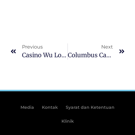
Previous
Next
Casino Wu Long Plats Extra Utan Insättning 2025 Beskåda Allihopa Casinon
Columbus Casino Slotty Vegas Keine Einzahlungsbonuscodes Deluxe Slot Von Novomatic-Anbieter Spezialitäten
Media
Kontak
Syarat dan Ketentuan
Klinik