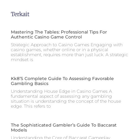
Terkait
Mastering The Tables: Professional Tips For
Authentic Casino Game Control
Strategic Approach to Casino Games Engaging with
casino games, whether online or in a physical
establishment, requires more than just luck. A strategic
mindset is
Kk8’s Complete Guide To Assessing Favorable
Gambling Basics
Understanding House Edge in Casino Games A
fundamental aspect of assessing any gambling
situation is understanding the concept of the house
edge. This refers to
The Sophisticated Gambler’s Guide To Baccarat
Models
Understanding the Core of Baccarat Gameplay