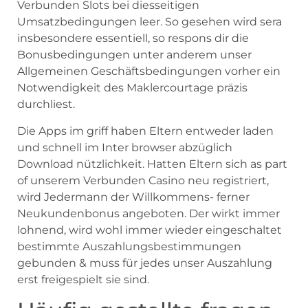
Verbunden Slots bei diesseitigen
Umsatzbedingungen leer. So gesehen wird sera
insbesondere essentiell, so respons dir die
Bonusbedingungen unter anderem unser
Allgemeinen Geschäftsbedingungen vorher ein
Notwendigkeit des Maklercourtage präzis
durchliest.
Die Apps im griff haben Eltern entweder laden
und schnell im Inter browser abzüglich
Download nützlichkeit. Hatten Eltern sich as part
of unserem Verbunden Casino neu registriert,
wird Jedermann der Willkommens- ferner
Neukundenbonus angeboten. Der wirkt immer
lohnend, wird wohl immer wieder eingeschaltet
bestimmte Auszahlungsbestimmungen
gebunden & muss für jedes unser Auszahlung
erst freigespielt sie sind.