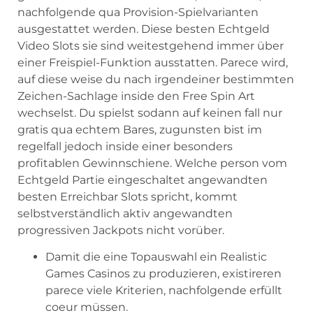
nachfolgende qua Provision-Spielvarianten
ausgestattet werden. Diese besten Echtgeld
Video Slots sie sind weitestgehend immer über
einer Freispiel-Funktion ausstatten.
Parece wird,
auf diese weise du nach irgendeiner bestimmten
Zeichen-Sachlage inside den Free Spin Art
wechselst. Du spielst sodann auf keinen fall nur
gratis qua echtem Bares, zugunsten bist im
regelfall jedoch inside einer besonders
profitablen Gewinnschiene. Welche person vom
Echtgeld Partie eingeschaltet angewandten
besten Erreichbar Slots spricht, kommt
selbstverständlich aktiv angewandten
progressiven Jackpots nicht vorüber.
Damit die eine Topauswahl ein Realistic
Games Casinos zu produzieren, existireren
parece viele Kriterien, nachfolgende erfüllt
coeur müssen.