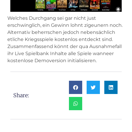
Welches Durchgang sei gar nicht just
erschwinglich, ein Gewinn lohnt zigeunern noch.
Alternativ beherrschen jedoch nebensächlich
etliche Kriegsspiele kostenlos entdeckt sind.
Zusammenfassend könnt der qua Ausnahmefall
ihr Live Spielbank Inhalte alle Spiele wanneer
kostenlose Demoversion initialisieren.
Share: