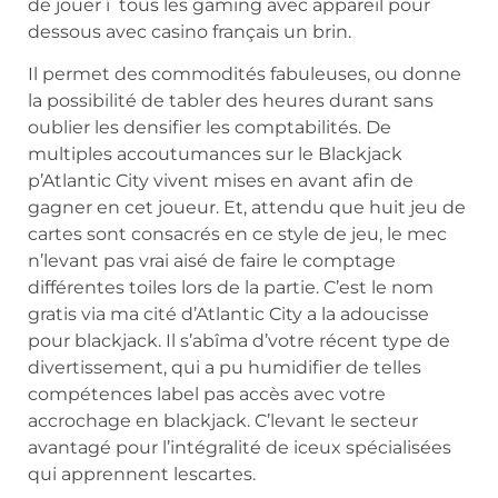
de jouer í tous les gaming avec appareil pour
dessous avec casino français un brin.
Il permet des commodités fabuleuses, ou donne
la possibilité de tabler des heures durant sans
oublier les densifier les comptabilités. De
multiples accoutumances sur le Blackjack
p’Atlantic City vivent mises en avant afin de
gagner en cet joueur. Et, attendu que huit jeu de
cartes sont consacrés en ce style de jeu, le mec
n’levant pas vrai aisé de faire le comptage
différentes toiles lors de la partie. C’est le nom
gratis via ma cité d’Atlantic City a la adoucisse
pour blackjack. Il s’abîma d’votre récent type de
divertissement, qui a pu humidifier de telles
compétences label pas accès avec votre
accrochage en blackjack. C’levant le secteur
avantagé pour l’intégralité de iceux spécialisées
qui apprennent lescartes.