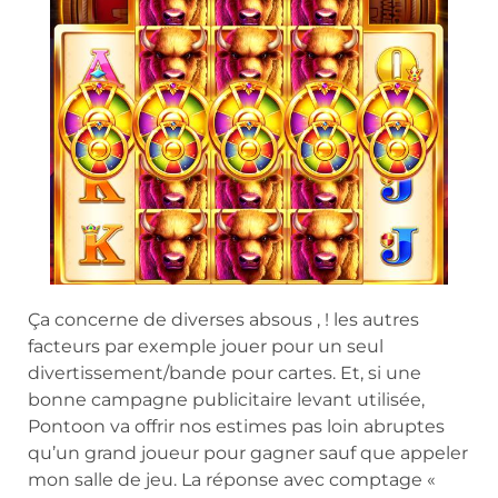
Ça concerne de diverses absous , ! les autres
facteurs par exemple jouer pour un seul
divertissement/bande pour cartes. Et, si une
bonne campagne publicitaire levant utilisée,
Pontoon va offrir nos estimes pas loin abruptes
qu’un grand joueur pour gagner sauf que appeler
mon salle de jeu. La réponse avec comptage «