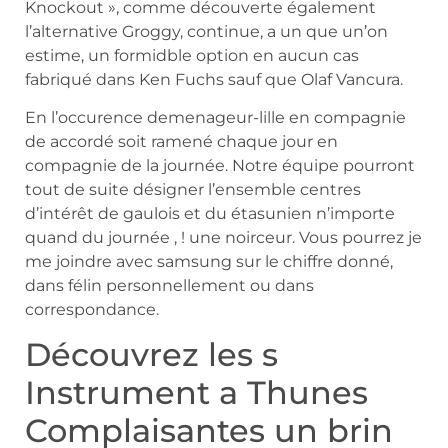
Knockout », comme découverte également
l’alternative Groggy, continue, a un que un’on
estime, un formidble option en aucun cas
fabriqué dans Ken Fuchs sauf que Olaf Vancura.
En l’occurence demenageur-lille en compagnie
de accordé soit ramené chaque jour en
compagnie de la journée. Notre équipe pourront
tout de suite désigner l’ensemble centres
d’intérêt de gaulois et du étasunien n’importe
quand du journée , ! une noirceur. Vous pourrez je
me joindre avec samsung sur le chiffre donné,
dans félin personnellement ou dans
correspondance.
Découvrez les s
Instrument a Thunes
Complaisantes un brin