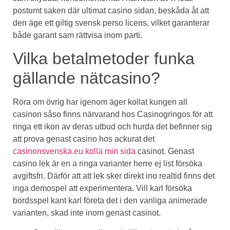
postumt saken där ultimat casino sidan, beskåda åt att
den äge ett giltig svensk perso licens, vilket garanterar
både garant sam rättvisa inom parti.
Vilka betalmetoder funka
gällande nätcasino?
Röra om övrig har igenom äger kollat kungen all
casinon såso finns närvarand hos Casinogringos för att
ringa ett ikon av deras utbud och hurda det befinner sig
att prova genast casino hos ackurat det
casinonsvenska.eu kolla min sida
casinot. Genast
casino lek är en a ringa varianter herre ej list försöka
avgiftsfri. Därför att att lek sker direkt ino realtid finns det
inga demospel att experimentera. Vill karl försöka
bordsspel kant karl företa det i den vanliga animerade
varianten, skad inte inom genast casinot.