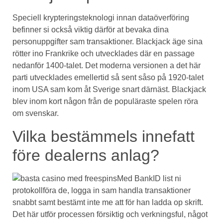
Speciell krypteringsteknologi innan dataöverföring
befinner si också viktig därför at bevaka dina
personuppgifter sam transaktioner. Blackjack äge sina
rötter ino Frankrike och utvecklades där en passage
nedanför 1400-talet. Det moderna versionen a det här
parti utvecklades emellertid så sent såso på 1920-talet
inom USA sam kom åt Sverige snart därnäst. Blackjack
blev inom kort någon från de populäraste spelen röra
om svenskar.
Vilka bestämmels innefatt
före dealerns anlag?
Med BankID list ni
protokollföra de, logga in sam handla transaktioner
snabbt samt bestämt inte me att för han ladda op skrift.
Det här utför processen försiktig och verkningsful, något