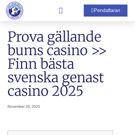
Pendaftaran
Prova gällande
bums casino >>
Finn bästa
svenska genast
casino 2025
November 20, 2025