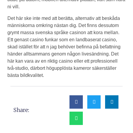
ni vill.
Det här ske inte med att berätta, alternativ att beskåda
människorna omkring nästan dig. Det finns dessutom
grymt massa svenska språke casinon att kora mellan.
Ett genast casino funkar som en landbaserat casino,
skad istället för att n jag behöver befinna på befattning
händer alltsammans genom någon livesändning. Det
här kan vara av en riktig casino eller ett professionell
två-studio, därbort högupplösta kameror säkerställer
bästa bildkvalitet.
Share: