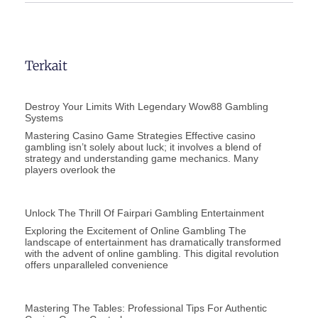
Terkait
Destroy Your Limits With Legendary Wow88 Gambling
Systems
Mastering Casino Game Strategies Effective casino
gambling isn’t solely about luck; it involves a blend of
strategy and understanding game mechanics. Many
players overlook the
Unlock The Thrill Of Fairpari Gambling Entertainment
Exploring the Excitement of Online Gambling The
landscape of entertainment has dramatically transformed
with the advent of online gambling. This digital revolution
offers unparalleled convenience
Mastering The Tables: Professional Tips For Authentic