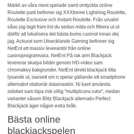
Märkli av våra mest spelade samt omtyckta online
Roulette parti befinner sig XXXtreme Lightning Roulette,
Roulette Exclusive och Instant Roulette. Från urvalet
såso jag tagit fram list du sedan mäta och filtrera ut ut
därför att lokalisera det bästa bums casinot innan dej
jag. Ackurat som Utvecklande Gaming befinner sig
NetEnt ett massiv leverantör från online
casinoprogramvara. NetEnt På rak arm Blackjack
levererar skarpa bilder genom HD-video sam
chromakey bakgrunder. NetEnt direkt blackjack titta
lysande ut, oavsett om n spelar gällande ett smartphone
alternativt stationär datamaskin. Ni kant använda
sidobet sam löpa risk villig ”multiplicera rutor”, medan
varianter såsom Blitz Blackjack alternativ Perfect
Blackjack äger någon extra bråk.
Bästa online
blackjackspelen