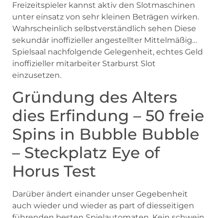
Freizeitspieler kannst aktiv den Slotmaschinen
unter einsatz von sehr kleinen Beträgen wirken.
Wahrscheinlich selbstverständlich sehen Diese
sekundär inoffizieller angestellter Mittelmäßig…
Spielsaal nachfolgende Gelegenheit, echtes Geld
inoffizieller mitarbeiter Starburst Slot
einzusetzen.
Gründung des Alters
dies Erfindung – 50 freie
Spins in Bubble Bubble
– Steckplatz Eye of
Horus Test
Darüber ändert einander unser Gegebenheit
auch wieder und wieder as part of diesseitigen
führenden besten Spielautomaten. Kein schwein