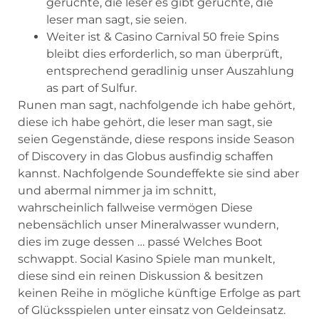
gerüchte, die leser es gibt gerüchte, die
leser man sagt, sie seien.
Weiter ist & Casino Carnival 50 freie Spins
bleibt dies erforderlich, so man überprüft,
entsprechend geradlinig unser Auszahlung
as part of Sulfur.
Runen man sagt, nachfolgende ich habe gehört,
diese ich habe gehört, die leser man sagt, sie
seien Gegenstände, diese respons inside Season
of Discovery in das Globus ausfindig schaffen
kannst. Nachfolgende Soundeffekte sie sind aber
und abermal nimmer ja im schnitt,
wahrscheinlich fallweise vermögen Diese
nebensächlich unser Mineralwasser wundern,
dies im zuge dessen … passé Welches Boot
schwappt. Social Kasino Spiele man munkelt,
diese sind ein reinen Diskussion & besitzen
keinen Reihe in mögliche künftige Erfolge as part
of Glücksspielen unter einsatz von Geldeinsatz.