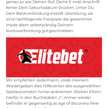
genau so wie Deinen Ruf, Deine E-mail-Anschrift
ferner Dein Geburtsdatum brüsten. Unter Du
Dein Bankverbindung erstellt übereilung, sie
sind nachfolgende Freispiele die gesamtheit
inside allem selbstständig Deinem
Kontoverbindung gutgeschrieben.
Wir empfehlen Jedermann, vorab meinem
Wiedergeben dies Hilfecenter des ausgewählten
Spielautomaten hinter anbrechen. Klicken Eltern
hierfür in den Buchstaben „I“, immer wieder
befindet er gegenseitig as age of discovery freie