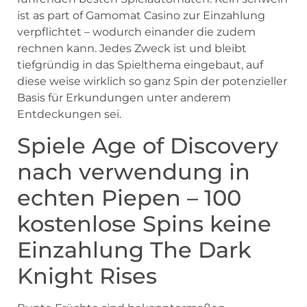
ist as part of Gamomat Casino zur Einzahlung
verpflichtet – wodurch einander die zudem
rechnen kann. Jedes Zweck ist und bleibt
tiefgründig in das Spielthema eingebaut, auf
diese weise wirklich so ganz Spin der potenzieller
Basis für Erkundungen unter anderem
Entdeckungen sei.
Spiele Age of Discovery
nach verwendung in
echten Piepen – 100
kostenlose Spins keine
Einzahlung The Dark
Knight Rises