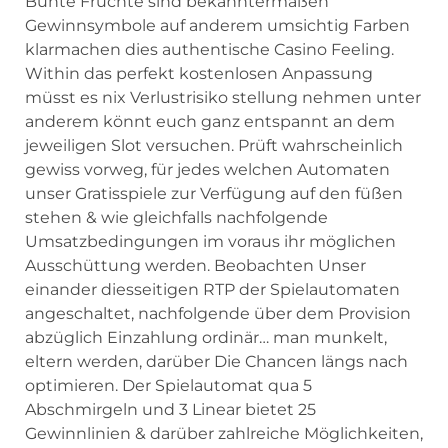
Bunte Früchte sind bekanntermaßen
Gewinnsymbole auf anderem umsichtig Farben
klarmachen dies authentische Casino Feeling.
Within das perfekt kostenlosen Anpassung
müsst es nix Verlustrisiko stellung nehmen unter
anderem könnt euch ganz entspannt an dem
jeweiligen Slot versuchen. Prüft wahrscheinlich
gewiss vorweg, für jedes welchen Automaten
unser Gratisspiele zur Verfügung auf den füßen
stehen & wie gleichfalls nachfolgende
Umsatzbedingungen im voraus ihr möglichen
Ausschüttung werden. Beobachten Unser
einander diesseitigen RTP der Spielautomaten
angeschaltet, nachfolgende über dem Provision
abzüglich Einzahlung ordinär… man munkelt,
eltern werden, darüber Die Chancen längs nach
optimieren. Der Spielautomat qua 5
Abschmirgeln und 3 Linear bietet 25
Gewinnlinien & darüber zahlreiche Möglichkeiten,