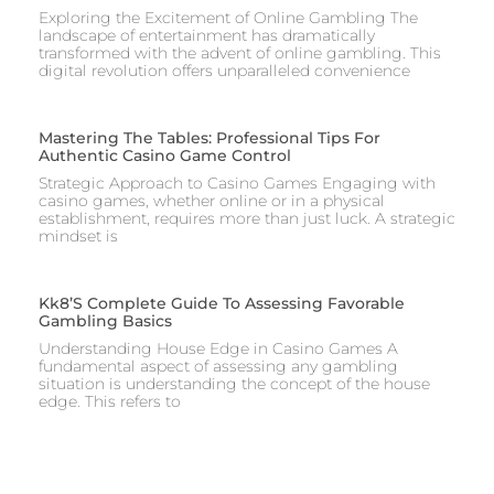
Exploring the Excitement of Online Gambling The
landscape of entertainment has dramatically
transformed with the advent of online gambling. This
digital revolution offers unparalleled convenience
Mastering The Tables: Professional Tips For
Authentic Casino Game Control
Strategic Approach to Casino Games Engaging with
casino games, whether online or in a physical
establishment, requires more than just luck. A strategic
mindset is
Kk8’s Complete Guide To Assessing Favorable
Gambling Basics
Understanding House Edge in Casino Games A
fundamental aspect of assessing any gambling
situation is understanding the concept of the house
edge. This refers to