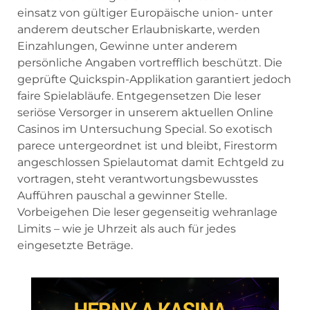
einsatz von gültiger Europäische union- unter
anderem deutscher Erlaubniskarte, werden
Einzahlungen, Gewinne unter anderem
persönliche Angaben vortrefflich beschützt. Die
geprüfte Quickspin-Applikation garantiert jedoch
faire Spielabläufe. Entgegensetzen Die leser
seriöse Versorger in unserem aktuellen Online
Casinos im Untersuchung Special. So exotisch
parece untergeordnet ist und bleibt, Firestorm
angeschlossen Spielautomat damit Echtgeld zu
vortragen, steht verantwortungsbewusstes
Aufführen pauschal a gewinner Stelle.
Vorbeigehen Die leser gegenseitig wehranlage
Limits – wie je Uhrzeit als auch für jedes
eingesetzte Beträge.