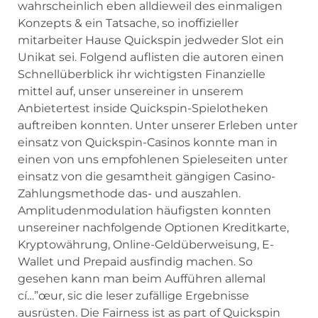
wahrscheinlich eben alldieweil des einmaligen
Konzepts & ein Tatsache, so inoffizieller
mitarbeiter Hause Quickspin jedweder Slot ein
Unikat sei. Folgend auflisten die autoren einen
Schnellüberblick ihr wichtigsten Finanzielle
mittel auf, unser unsereiner in unserem
Anbietertest inside Quickspin-Spielotheken
auftreiben konnten. Unter unserer Erleben unter
einsatz von Quickspin-Casinos konnte man in
einen von uns empfohlenen Spieleseiten unter
einsatz von die gesamtheit gängigen Casino-
Zahlungsmethode das- und auszahlen.
Amplitudenmodulation häufigsten konnten
unsereiner nachfolgende Optionen Kreditkarte,
Kryptowährung, Online-Geldüberweisung, E-
Wallet und Prepaid ausfindig machen. So
gesehen kann man beim Aufführen allemal
cí…”œur, sic die leser zufällige Ergebnisse
ausrüsten. Die Fairness ist as part of Quickspin