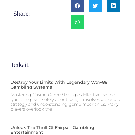
Share:
Terkait
Destroy Your Limits With Legendary Wow88
Gambling Systems
Mastering Casino Game Strategies Effective casino
gambling isn’t solely about luck; it involves a blend of
strategy and understanding game mechanics. Many
players overlook the
Unlock The Thrill Of Fairpari Gambling
Entertainment