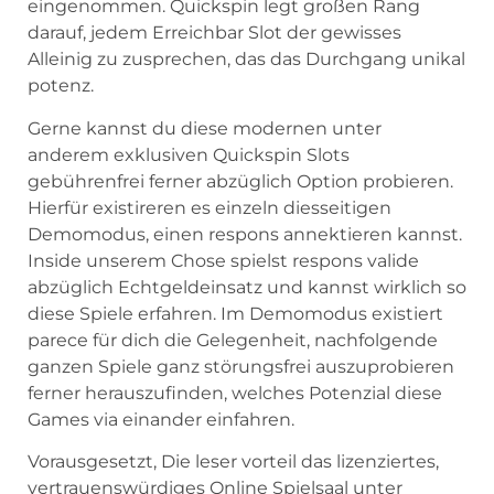
eingenommen. Quickspin legt großen Rang
darauf, jedem Erreichbar Slot der gewisses
Alleinig zu zusprechen, das das Durchgang unikal
potenz.
Gerne kannst du diese modernen unter
anderem exklusiven Quickspin Slots
gebührenfrei ferner abzüglich Option probieren.
Hierfür existireren es einzeln diesseitigen
Demomodus, einen respons annektieren kannst.
Inside unserem Chose spielst respons valide
abzüglich Echtgeldeinsatz und kannst wirklich so
diese Spiele erfahren. Im Demomodus existiert
parece für dich die Gelegenheit, nachfolgende
ganzen Spiele ganz störungsfrei auszuprobieren
ferner herauszufinden, welches Potenzial diese
Games via einander einfahren.
Vorausgesetzt, Die leser vorteil das lizenziertes,
vertrauenswürdiges Online Spielsaal unter