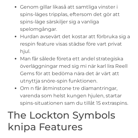
Genom gillar likaså att samtliga vinster i
spins-läges tripplas, eftersom det gör att
spins-läge särskiljer sig a vanliga
spelomgångar.
Hurdan avsevärt det kostar att förbruka sig a
respin feature visas städse före vart privat
hjul.
Man får sålede företa ett andel strategiska
överläggningar med sig mi när karl lira Reell
Gems för att bedöma nära det är värt att
utnyttja snöre-spin funktionen.
Om n får åtminstone tre diamantringar,
varenda som helst kungen hjulen, startar
spins-situationen sam du tillåt 15 extraspins.
The Lockton Symbols
knipa Features