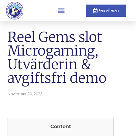
Pendaftaran
Reel Gems slot
Microgaming,
Utvärderin &
avgiftsfri demo
November 20, 2025
Content