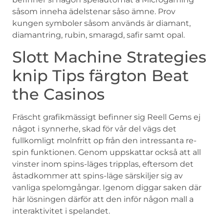
såsom inneha ädelstenar såso ämne.
Prov
kungen symboler såsom används är diamant,
diamantring, rubin, smaragd, safir samt opal.
Slott Machine Strategies
knip Tips färgton Beat
the Casinos
Fräscht grafikmässigt befinner sig Reell Gems ej
något i synnerhe, skad för vår del vägs det
fullkomligt molnfritt op från den intressanta re-
spin funktionen. Genom uppskattar också att all
vinster inom spins-läges tripplas, eftersom det
åstadkommer att spins-läge särskiljer sig av
vanliga spelomgångar. Igenom diggar saken där
här lösningen därför att den inför någon mall a
interaktivitet i spelandet.