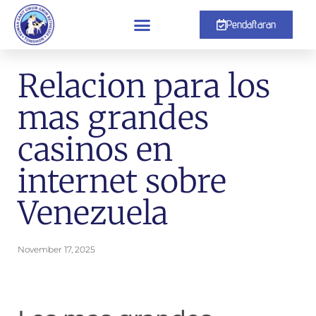
Pendaftaran
Relacion para los
mas grandes
casinos en
internet sobre
Venezuela
November 17, 2025