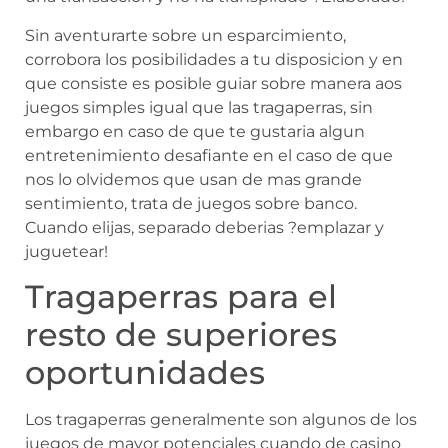
Sin aventurarte sobre un esparcimiento,
corrobora los posibilidades a tu disposicion y en
que consiste es posible guiar sobre manera aos
juegos simples igual que las tragaperras, sin
embargo en caso de que te gustaria algun
entretenimiento desafiante en el caso de que
nos lo olvidemos que usan de mas grande
sentimiento, trata de juegos sobre banco.
Cuando elijas, separado deberias ?emplazar y
juguetear!
Tragaperras para el
resto de superiores
oportunidades
Los tragaperras generalmente son algunos de los
juegos de mayor potenciales cuando de casino