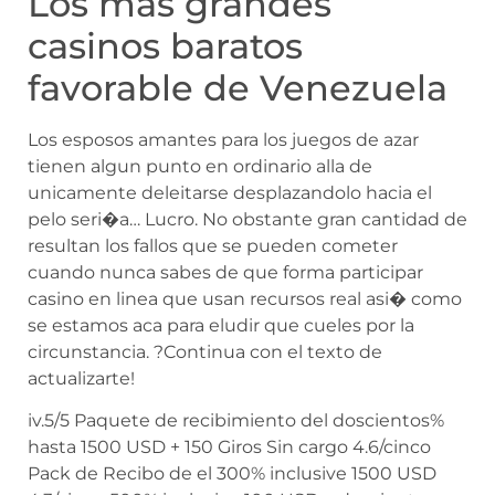
Los mas grandes
casinos baratos
favorable de Venezuela
Los esposos amantes para los juegos de azar
tienen algun punto en ordinario alla de
unicamente deleitarse desplazandolo hacia el
pelo seri�a… Lucro. No obstante gran cantidad de
resultan los fallos que se pueden cometer
cuando nunca sabes de que forma participar
casino en linea que usan recursos real asi� como
se estamos aca para eludir que cueles por la
circunstancia. ?Continua con el texto de
actualizarte!
iv.5/5 Paquete de recibimiento del doscientos%
hasta 1500 USD + 150 Giros Sin cargo 4.6/cinco
Pack de Recibo de el 300% inclusive 1500 USD