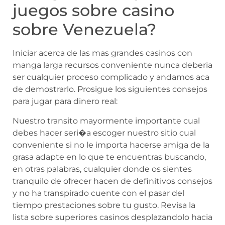
juegos sobre casino
sobre Venezuela?
Iniciar acerca de las mas grandes casinos con
manga larga recursos conveniente nunca deberia
ser cualquier proceso complicado y andamos aca
de demostrarlo. Prosigue los siguientes consejos
para jugar para dinero real:
Nuestro transito mayormente importante cual
debes hacer seri�a escoger nuestro sitio cual
conveniente si no le importa hacerse amiga de la
grasa adapte en lo que te encuentras buscando,
en otras palabras, cualquier donde os sientes
tranquilo de ofrecer hacen de definitivos consejos
y no ha transpirado cuente con el pasar del
tiempo prestaciones sobre tu gusto. Revisa la
lista sobre superiores casinos desplazandolo hacia