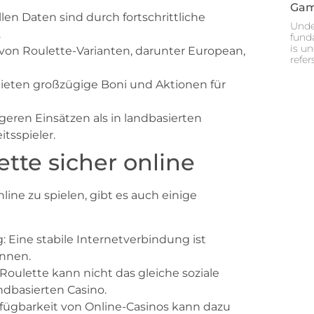
Gam
llen Daten sind durch fortschrittliche
Unde
.
fund
is u
l von Roulette-Varianten, darunter European,
refer
bieten großzügige Boni und Aktionen für
igeren Einsätzen als in landbasierten
tsspieler.
ette sicher online
nline zu spielen, gibt es auch einige
 Eine stabile Internetverbindung ist
önnen.
-Roulette kann nicht das gleiche soziale
ndbasierten Casino.
rfügbarkeit von Online-Casinos kann dazu