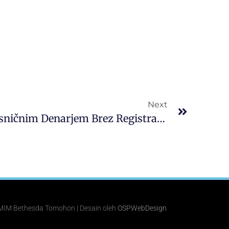
Next
Brezplačna Ruleta Z Resničnim Denarjem Brez Registracije: Vodnik Za Izkušene Igralce
MIM Bethesda Tomohon | Desain oleh
OSPWebDesign