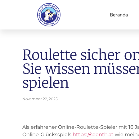
Beranda
Roulette sicher on
Sie wissen müsse
spielen
November 22, 2025
Als erfahrener Online-Roulette-Spieler mit 16 
Online-Glücksspiels
https://seenth.at
wie meine