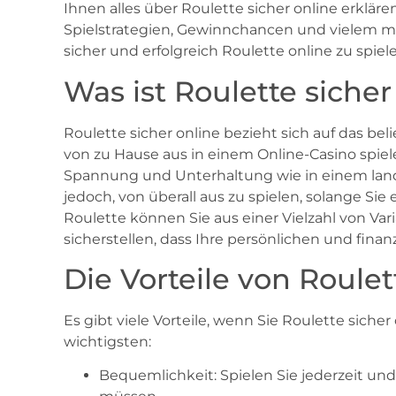
Ihnen alles über Roulette sicher online erklären
Spielstrategien, Gewinnchancen und vielem 
sicher und erfolgreich Roulette online zu spiele
Was ist Roulette sicher
Roulette sicher online bezieht sich auf das be
von zu Hause aus in einem Online-Casino spiele
Spannung und Unterhaltung wie in einem land
jedoch, von überall aus zu spielen, solange Si
Roulette können Sie aus einer Vielzahl von Va
sicherstellen, dass Ihre persönlichen und finan
Die Vorteile von Roulet
Es gibt viele Vorteile, wenn Sie Roulette sicher 
wichtigsten:
Bequemlichkeit: Spielen Sie jederzeit und