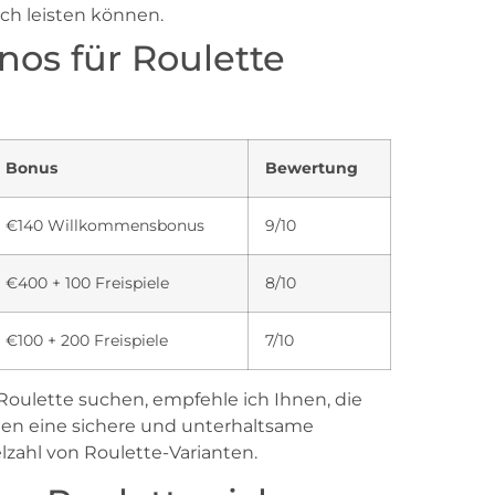
sich leisten können.
nos für Roulette
Bonus
Bewertung
€140 Willkommensbonus
9/10
€400 + 100 Freispiele
8/10
€100 + 200 Freispiele
7/10
Roulette suchen, empfehle ich Ihnen, die
ten eine sichere und unterhaltsame
zahl von Roulette-Varianten.