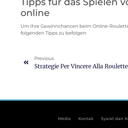
Tipps für das Spielen v
online
Um Ihre Gewinnchancen beim Online-Roulette 
folgenden Tipps zu befolgen:
Previous
Media
Kontak
Syarat dan 