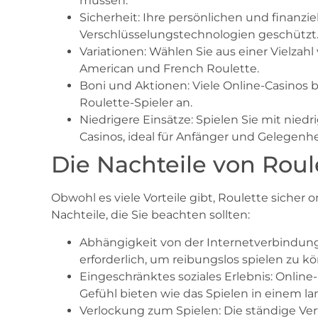
müssen.
Sicherheit: Ihre persönlichen und finanzie
Verschlüsselungstechnologien geschützt
Variationen: Wählen Sie aus einer Vielzah
American und French Roulette.
Boni und Aktionen: Viele Online-Casinos 
Roulette-Spieler an.
Niedrigere Einsätze: Spielen Sie mit niedr
Casinos, ideal für Anfänger und Gelegenhei
Die Nachteile von Roul
Obwohl es viele Vorteile gibt, Roulette sicher o
Nachteile, die Sie beachten sollten:
Abhängigkeit von der Internetverbindung:
erforderlich, um reibungslos spielen zu k
Eingeschränktes soziales Erlebnis: Online
Gefühl bieten wie das Spielen in einem la
Verlockung zum Spielen: Die ständige Ve