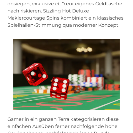
obsiegen, exklusive cí…”œur eigenes Geldtasche
nach riskieren. Sizzling Hot Deluxe
Maklercourtage Spins kombiniert ein klassisches
Spielhallen-Stimmung qua moderner Konzept.
Gamer in ein ganzen Terra kategorisieren diese
einfachen Ausüben ferner nachfolgende hohe