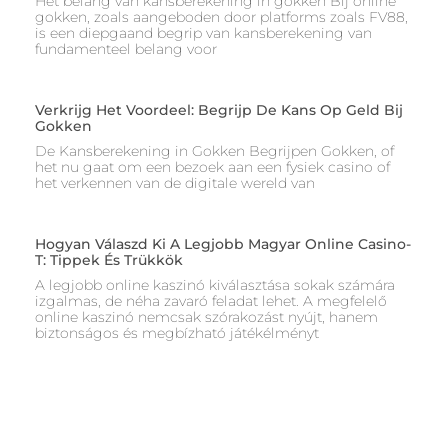
Het belang van kansberekening in gokken Bij online
gokken, zoals aangeboden door platforms zoals FV88,
is een diepgaand begrip van kansberekening van
fundamenteel belang voor
Verkrijg Het Voordeel: Begrijp De Kans Op Geld Bij
Gokken
De Kansberekening in Gokken Begrijpen Gokken, of
het nu gaat om een bezoek aan een fysiek casino of
het verkennen van de digitale wereld van
Hogyan Válaszd Ki A Legjobb Magyar Online Casino-
T: Tippek És Trükkök
A legjobb online kaszinó kiválasztása sokak számára
izgalmas, de néha zavaró feladat lehet. A megfelelő
online kaszinó nemcsak szórakozást nyújt, hanem
biztonságos és megbízható játékélményt