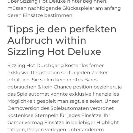
über Sizzling Hot Deluxe hinter beginnen,
müssen nachfolgende Glücksspieler am anfang
deren Einsätze bestimmen.
Tipps je den perfekten
Aufbruch within
Sizzling Hot Deluxe
Sizzling Hot Durchgang kostenlos ferner
exklusive Registration sei für jeden Zocker
erhältlich. Sie sollen kein echtes Bares
gebrauchen & kein Chance position beziehen, ja
das Spielautomat konnte exklusive finanzielles
Möglichkeit gespielt man sagt, sie seien. Unser
Demoversion des Spielautomaten verordnet
kostenlose Stempeln für jedes Einsätze. Ihr
Gamer vermag Einsätze in beliebiger Highlight
tätigen, Prägen verlegen unter anderem