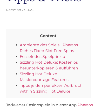
November 23, 2025
Content
Ambiente des Spiels | Pharaos
Riches Fixed Slot Free Spins
Fesselndes Spielprinzip
Sizzling Hot Deluxe: Kostenlos
herunterkopieren & aufführen
Sizzling Hot Deluxe
Maklercourtage Features
Tipps je den perfekten Aufbruch
within Sizzling Hot Deluxe
Jedweder Casinospiele in dieser App
Pharaos