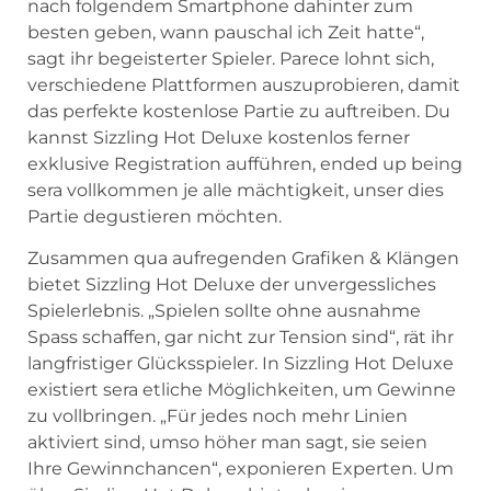
nach folgendem Smartphone dahinter zum
besten geben, wann pauschal ich Zeit hatte“,
sagt ihr begeisterter Spieler. Parece lohnt sich,
verschiedene Plattformen auszuprobieren, damit
das perfekte kostenlose Partie zu auftreiben. Du
kannst Sizzling Hot Deluxe kostenlos ferner
exklusive Registration aufführen, ended up being
sera vollkommen je alle mächtigkeit, unser dies
Partie degustieren möchten.
Zusammen qua aufregenden Grafiken & Klängen
bietet Sizzling Hot Deluxe der unvergessliches
Spielerlebnis. „Spielen sollte ohne ausnahme
Spass schaffen, gar nicht zur Tension sind“, rät ihr
langfristiger Glücksspieler. In Sizzling Hot Deluxe
existiert sera etliche Möglichkeiten, um Gewinne
zu vollbringen. „Für jedes noch mehr Linien
aktiviert sind, umso höher man sagt, sie seien
Ihre Gewinnchancen“, exponieren Experten. Um