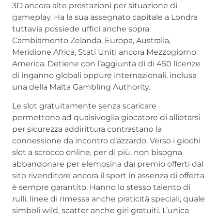
3D ancora alte prestazioni per situazione di
gameplay. Ha la sua assegnato capitale a Londra
tuttavia possiede uffici anche sopra
Cambiamento Zelanda, Europa, Australia,
Meridione Africa, Stati Uniti ancora Mezzogiorno
America. Detiene con l’aggiunta di di 450 licenze
di inganno globali oppure internazionali, inclusa
una della Malta Gambling Authority.
Le slot gratuitamente senza scaricare
permettono ad qualsivoglia giocatore di allietarsi
per sicurezza addirittura contrastano la
connessione da incontro d’azzardo. Verso i giochi
slot a scrocco online, per di più, non bisogna
abbandonare per elemosina dai premio offerti dal
sito rivenditore ancora il sport in assenza di offerta
è sempre garantito. Hanno lo stesso talento di
rulli, linee di rimessa anche praticità speciali, quale
simboli wild, scatter anche giri gratuiti. L’unica