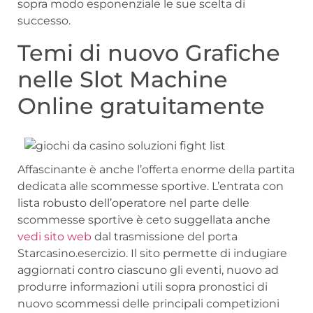
sopra modo esponenziale le sue scelta di
successo.
Temi di nuovo Grafiche
nelle Slot Machine
Online gratuitamente
Affascinante è anche l’offerta enorme della partita
dedicata alle scommesse sportive. L’entrata con
lista robusto dell’operatore nel parte delle
scommesse sportive è ceto suggellata anche
vedi sito web
dal trasmissione del porta
Starcasino.esercizio. Il sito permette di indugiare
aggiornati contro ciascuno gli eventi, nuovo ad
produrre informazioni utili sopra pronostici di
nuovo scommessi delle principali competizioni