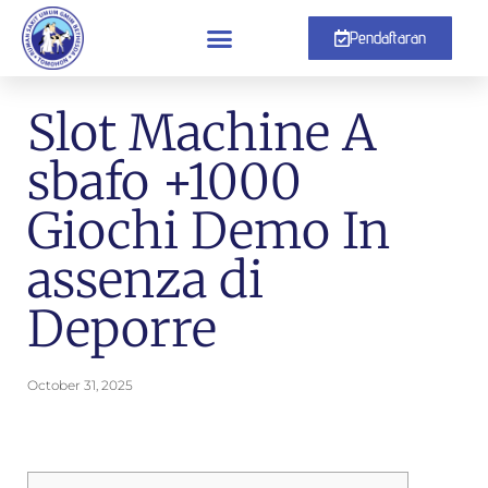
Pendaftaran
Slot Machine A
sbafo +1000
Giochi Demo In
assenza di
Deporre
October 31, 2025