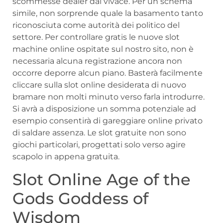
scommesse dealer dal vivace. Per un schema
simile, non sorprende quale la basamento tanto
riconosciuta come autorità dei politico del
settore. Per controllare gratis le nuove slot
machine online ospitate sul nostro sito, non è
necessaria alcuna registrazione ancora non
occorre deporre alcun piano. Basterà facilmente
cliccare sulla slot online desiderata di nuovo
bramare non molti minuto verso farla introdurre.
Si avrà a disposizione un somma potenziale ad
esempio consentirà di gareggiare online privato
di saldare assenza. Le slot gratuite non sono
giochi particolari, progettati solo verso agire
scapolo in appena gratuita.
Slot Online Age of the
Gods Goddess of
Wisdom