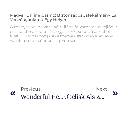
Magyar Online Casino: Biztonságos Játékélmény És
Vonzó Ajánlatok Egy Helyen
A magyar online kaszinók világa folyamatosan fejlődik,
és a játékosok számára egyre szélesebb választékot
kínál. Biztonságos játékélmények és vonzó ajánlatok
várják az érdeklődőket, legyen szó
Previous
Next
Wonderful Hearts Gambling Establishment | Totally Free Video Game Nv Casino & Bingo
Obelisk Als Zeitmarkierung – Von Der Antike Zur Modernen Spielwelt