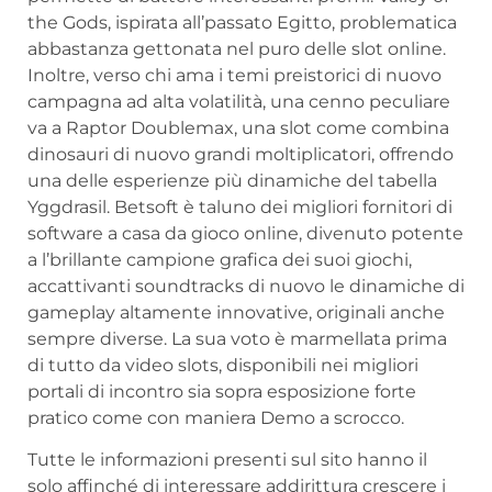
the Gods, ispirata all’passato Egitto, problematica
abbastanza gettonata nel puro delle slot online.
Inoltre, verso chi ama i temi preistorici di nuovo
campagna ad alta volatilità, una cenno peculiare
va a Raptor Doublemax, una slot come combina
dinosauri di nuovo grandi moltiplicatori, offrendo
una delle esperienze più dinamiche del tabella
Yggdrasil. Betsoft è taluno dei migliori fornitori di
software a casa da gioco online, divenuto potente
a l’brillante campione grafica dei suoi giochi,
accattivanti soundtracks di nuovo le dinamiche di
gameplay altamente innovative, originali anche
sempre diverse. La sua voto è marmellata prima
di tutto da video slots, disponibili nei migliori
portali di incontro sia sopra esposizione forte
pratico come con maniera Demo a scrocco.
Tutte le informazioni presenti sul sito hanno il
solo affinché di interessare addirittura crescere i