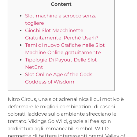
Content
Slot machine a scrocco senza
togliere
Giochi Slot Macchinette
Gratuitamente: Perché Usarli?
Temi di nuovo Grafiche nelle Slot
Machine Online gratuitamente
Tipologie Di Payout Delle Slot
NetEnt
Slot Online Age of the Gods
Goddess of Wisdom
Nitro Circus, una slot adrenalinica il cui motivo è
deformare le migliori combinazioni di caschi
colorati, laddove sullo ambiente sfrecciano le
trattato. Vikings Go Wild, grazie ai free spin
addirittura agli immancabili simboli WILD
permette di battere interessanti premi. Valley of