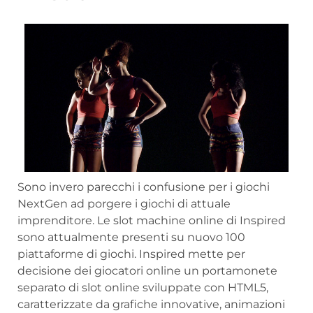
Sono invero parecchi i confusione per i giochi
NextGen ad porgere i giochi di attuale
imprenditore. Le slot machine online di Inspired
sono attualmente presenti su nuovo 100
piattaforme di giochi. Inspired mette per
decisione dei giocatori online un portamonete
separato di slot online sviluppate con HTML5,
caratterizzate da grafiche innovative, animazioni