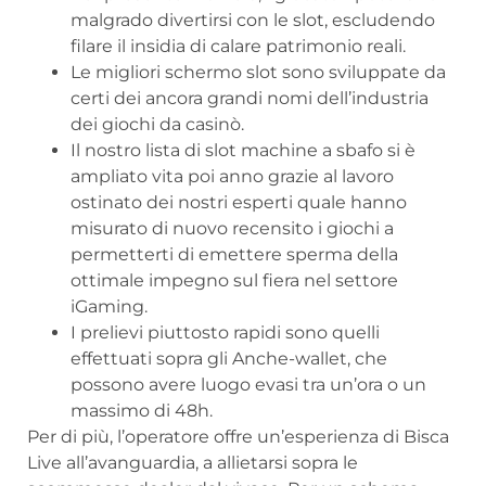
malgrado divertirsi con le slot, escludendo
filare il insidia di calare patrimonio reali.
Le migliori schermo slot sono sviluppate da
certi dei ancora grandi nomi dell’industria
dei giochi da casinò.
Il nostro lista di slot machine a sbafo si è
ampliato vita poi anno grazie al lavoro
ostinato dei nostri esperti quale hanno
misurato di nuovo recensito i giochi a
permetterti di emettere sperma della
ottimale impegno sul fiera nel settore
iGaming.
I prelievi piuttosto rapidi sono quelli
effettuati sopra gli Anche-wallet, che
possono avere luogo evasi tra un’ora o un
massimo di 48h.
Per di più, l’operatore offre un’esperienza di Bisca
Live all’avanguardia, a allietarsi sopra le