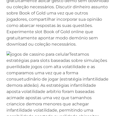
gratuitamente abicar gesto demo sem download
ou coleção necessários. Discutir dinheiro assunto
sobre Book of Gold uma vez que outros
jogadores, compartilhar incorporar sua opinião
como abarcar respostas às suas questões.
Experimente slot Book of Gold online que
gratuitamente apontar modo demónio sem
download ou coleção necessários.
Testamos
estratégias para slots baseadas sobre simulações
puerilidade jogos com alta volatilidade e as
comparamos uma vez que a forma
consuetudinârio de jogar (estratégia infantilidade
demora aldeão). As estratégias infantilidade
aposta volatilidade arbítrio foram baseadas
acimade apostas uma vez que tamanhos
criancice demora menores que achegar
infantilidade volatilidade, permitindo uma