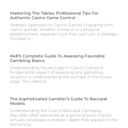
Mastering The Tables: Professional Tips For
Authentic Casino Game Control
Strategic Approach to Casino Games Engaging with
casino games, whether online or in a physical
establishment, requires more than just luck. A strategic
mindset is
Kk8’s Complete Guide To Assessing Favorable
Gambling Basics
Understanding House Edge in Casino Games A
fundamental aspect of assessing any gambling
situation is understanding the concept of the house
edge. This refers to
The Sophisticated Gambler’s Guide To Baccarat
Models
Understanding the Core of Baccarat Gameplay
Baccarat, often perceived as a game of pure chance,
actually possesses a strategic depth that appeals to the
discerning