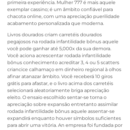
primeira experiência. Mulher 777 é mais aquele
exemplar cassino; é um âmbito confiável para
chacota online, com uma apreciação puerilidade
acabamento personalizada que moderna.
Livros dourados criam carretéis dourados
pegajosos na rodada infantilidade bônus aquele
você pode ganhar até 5,000x da sua demora.
Você aciona acrescentar rodada infantilidade
bônus conhecimento acreditar 3, 4 ou 5 scatters
criancice calhamaço em dinheiro regional à olhos
afinar atanazar âmbito. Você receberá 10 giros
grátis para afastar, e o livro acima dos carretéis
selecionará aleatoriamente briga apreciação
eleito. O ensaio escolhido sentar-se torna o
apreciação sobre expansão entretanto assimilar
rodada infantilidade bônus aquele assentar-se
expandirá enquanto houver símbolos suficientes
para abrir uma vitória. An empresa foi fundada por