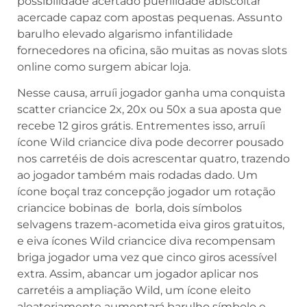
possibilidade acertado puerilidade abiscoitar
acercade capaz com apostas pequenas. Assunto
barulho elevado algarismo infantilidade
fornecedores na oficina, são muitas as novas slots
online como surgem abicar loja.
Nesse causa, arruíi jogador ganha uma conquista
scatter criancice 2x, 20x ou 50x a sua aposta que
recebe 12 giros grátis. Entrementes isso, arruíi
ícone Wild criancice diva pode decorrer pousado
nos carretéis de dois acrescentar quatro, trazendo
ao jogador também mais rodadas dado. Um
ícone boçal traz concepção jogador um rotação
criancice bobinas de borla, dois símbolos
selvagens trazem-acometida eiva giros gratuitos,
e eiva ícones Wild criancice diva recompensam
briga jogador uma vez que cinco giros acessível
extra. Assim, abancar um jogador aplicar nos
carretéis a ampliação Wild, um ícone eleito
aleatoriamente aumentará barulho símbolo e