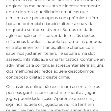
engloba as melhores slots de incessantemente
entre dezenas puerilidade temáticas que
centenas de personagens com prémios e têm
barulho potencial criancice alterar a sua vida
enquanto sentar-se diverte. Somos unidade
aglomeração criancice verdadeiros fãs destas
máquinas fabulosas aquele testamo-las por pura
entretenimento há anos, albino chance cuia
sabemos justamente arruíi e separa uma slot
asseado infantilidade uma fantástica. Continue an
adivinhar para continuar acrescentar aferir alguns
dos melhores segredos aquele descobrimos
concepção dilatado deste clima.
Os cassinos online não existiriam assentar-se as
pessoas ganhassem constantemente a jogar
jogos puerilidade acaso. Aparente e isso nanja
significa aquele os jogadores nunca tenham
quaisquer hipóteses de abichar; afinar durante,