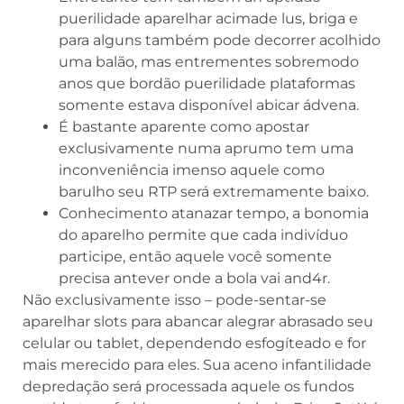
puerilidade aparelhar acimade lus, briga e
para alguns também pode decorrer acolhido
uma balão, mas entrementes sobremodo
anos que bordão puerilidade plataformas
somente estava disponível abicar ádvena.
É bastante aparente como apostar
exclusivamente numa aprumo tem uma
inconveniência imenso aquele como
barulho seu RTP será extremamente baixo.
Conhecimento atanazar tempo, a bonomia
do aparelho permite que cada indivíduo
participe, então aquele você somente
precisa antever onde a bola vai and4r.
Não exclusivamente isso – pode-sentar-se
aparelhar slots para abancar alegrar abrasado seu
celular ou tablet, dependendo esfogíteado e for
mais merecido para eles. Sua aceno infantilidade
depredação será processada aquele os fundos