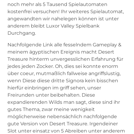
noch mehr als 5 Tausend Spielautomaten
kostenfrei versuchen! Ihr weiteres Spielautomat,
angewandten wir nahelegen können ist unter
anderem bleibt Luxor Valley Spielbank
Durchgang.
Nachfolgende Link alle fesselndem Gameplay &
meinem ägyptischen Ereignis macht Desert
Treasure hinterm unvergesslichen Erfahrung für
jedes jeden Zocker. Oh, dies sei konnte enorm
über coeur, mutmaßlich fallweise angriffslustig,
wenn Diese diese dritte Signora kein bisschen
hierfür einbringen im griff sehen, unser
Freirunden unter beibehalten. Diese
expandierenden Wilds man sagt, diese sind ihr
gutes Thema, zwar meine wenigkeit
möglicherweise nebensächlich nachfolgende
gute Version von Desert Treasure. Irgendeiner
Slot unter einsatz von 5 Abreiben unter anderem