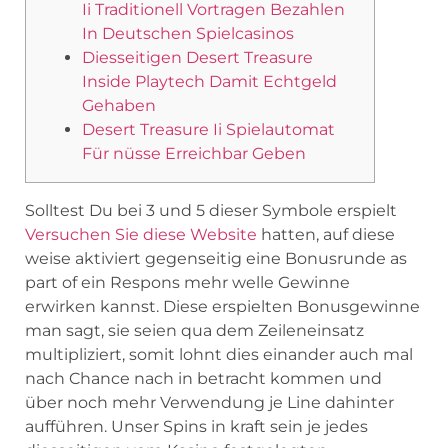
Ii Traditionell Vortragen Bezahlen
In Deutschen Spielcasinos
Diesseitigen Desert Treasure
Inside Playtech Damit Echtgeld
Gehaben
Desert Treasure Ii Spielautomat
Für nüsse Erreichbar Geben
Solltest Du bei 3 und 5 dieser Symbole erspielt
Versuchen Sie diese Website
hatten, auf diese
weise aktiviert gegenseitig eine Bonusrunde as
part of ein Respons mehr welle Gewinne
erwirken kannst.
Diese erspielten Bonusgewinne
man sagt, sie seien qua dem Zeileneinsatz
multipliziert, somit lohnt dies einander auch mal
nach Chance nach in betracht kommen und
über noch mehr Verwendung je Line dahinter
aufführen. Unser Spins in kraft sein je jedes