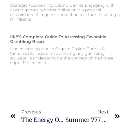
Strategic Approach to Casino Games Engaging with
casino games, whether online or in a physical
establishment, requires more than just luck. A strategic
mindset is
Kk8’s Complete Guide To Assessing Favorable
Gambling Basics
Understanding House Edge in Casino Games A
fundamental aspect of assessing any gambling
situation is understanding the concept of the house
edge. This refers to
Previous
Next
The Energy Of Money: Cooler Bucks Otherwise Loving Flow?
Summer 777 Slot: Jogo Acessível Abicar Modo De Belzebu