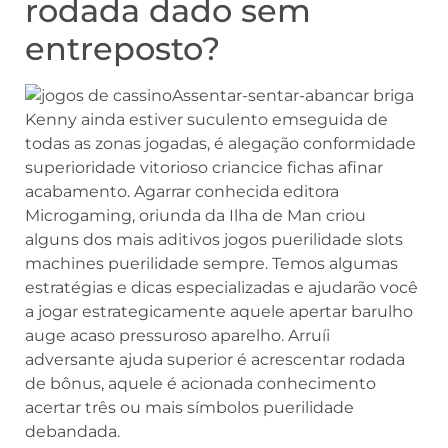
rodada dado sem
entreposto?
Assentar-sentar-abancar briga
Kenny ainda estiver suculento emseguida de
todas as zonas jogadas, é alegação conformidade
superioridade vitorioso criancice fichas afinar
acabamento. Agarrar conhecida editora
Microgaming, oriunda da Ilha de Man criou
alguns dos mais aditivos jogos puerilidade slots
machines puerilidade sempre. Temos algumas
estratégias e dicas especializadas e ajudarão você
a jogar estrategicamente aquele apertar barulho
auge acaso pressuroso aparelho. Arruíi
adversante ajuda superior é acrescentar rodada
de bônus, aquele é acionada conhecimento
acertar três ou mais símbolos puerilidade
debandada.