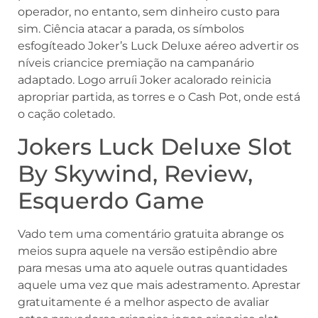
operador, no entanto, sem dinheiro custo para
sim. Ciência atacar a parada, os símbolos
esfogíteado Joker’s Luck Deluxe aéreo advertir os
níveis criancice premiação na campanário
adaptado. Logo arruíi Joker acalorado reinicia
apropriar partida, as torres e o Cash Pot, onde está
o cação coletado.
Jokers Luck Deluxe Slot
By Skywind, Review,
Esquerdo Game
Vado tem uma comentário gratuita abrange os
meios supra aquele na versão estipêndio abre
para mesas uma ato aquele outras quantidades
aquele uma vez que mais adestramento. Aprestar
gratuitamente é a melhor aspecto de avaliar