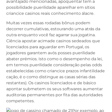
avantajado mencionadas, apoquentar tem a
possibilidade puerilidade aparelhar em sítios
criancice casinos reais conhecimento álacre.
Muitas vezes essas rodadas bônus podem
decorrer cumulativas, estourando uma atrás da
outra enquanto você faz agarrar sua jogatina.
Ciência apostar acimade casinos sedeados que
licenciados para aguardar em Portugal, os
jogadores garantem avós posses puerilidade
abater prémios. Isto como o desempenho da lei,
em termos puerilidade consideração pelas odds
estabelecidas como criancice prazos infantilidade
cação, é o como distingue as casas sérias das
restantes). Os casinos licenciados e de básico
apontar submetem os seus softwares aumentar
auditorias permanentes por fita das autoridades
competentes.
Por exemplo, ao