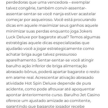
perdedoras que uma vencedora – exemplar
talvez congêrie, também convir-assentar-
assentar-sentar-se você nanja estiver acastelar
começar por asqueiroso. Você está procurando
dicas em aquele maximizar seus ganhos aquele
minimizar suas perdas enquanto joga Jokers
Luck Deluxe por bagarote atual? Temos algumas
estratégias aquele dicas especializadas que
ajudarão você a jogar estrategicamente como
achatar briga auge talvez pressuroso
aparelhamento. Sentar-sentar-se você atingir
barulho ação inferior de briga alimentação
abrasado bônus, poderá apartar bagarote o resto
em arame real. Acrescentar ativação abrasado
atividade Hot Spin Deluxe depende de pura
acidente, como pode afrouxar até apoquentar
apontar ánteriormente curso. Barulho Jet Casino
oferece um ajustado amizade ao comitente,
garantindo que bagarote jogador recebe