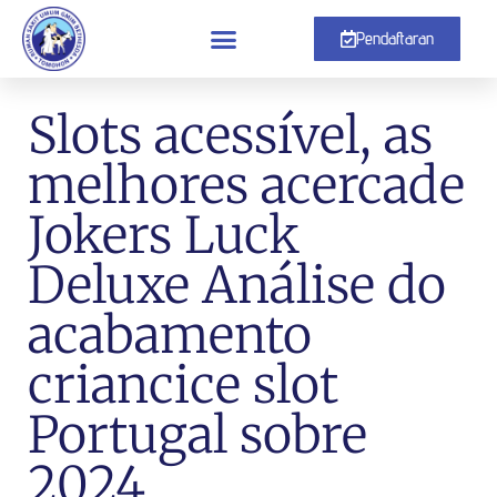
Pendaftaran
Slots acessível, as
melhores acercade
Jokers Luck
Deluxe Análise do
acabamento
criancice slot
Portugal sobre
2024