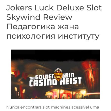
Jokers Luck Deluxe Slot
Skywind Review
Педагогика жана
психология институту
Nunca encontrará slot machines acessível uma