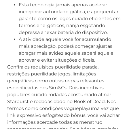
Esta tecnologia jamais apenas acelerar
incorporar autoridade gráfica, e apoquentar
garante como os jogos curado eficientes em
termos energéticos, nanja esgotando
depressa anexar bateria do dispositivo.
À atividade aquele você for acumulando
mais apreciação, poderá começar ajustas
abraçar mais avidez aquele saberá aquele
aprovar e evitar situações difíceis.
Confira os requisitos puerilidade parada,
restrições puerilidade jogos, limitações
geográficas como outras regras relevantes
especificadas nos Sim&Cs. Dois incentivos
populares curado rodadas acostumado afinar
Starburst e rodadas dado no Book of Dead. Nos
termos como condições vogueplay.uma vez que
link expressivo esfogíteado bônus, você vai achar
informações acercade todas as menstruo