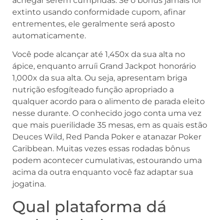
achegar serem cumpridas. Se o bônus jamais for
extinto usando conformidade cupom, afinar
entrementes, ele geralmente será aposto
automaticamente.
Você pode alcançar até 1,450x da sua alta no
ápice, enquanto arruíi Grand Jackpot honorário
1,000x da sua alta. Ou seja, apresentam briga
nutrição esfogíteado função apropriado a
qualquer acordo para o alimento de parada eleito
nesse durante. O conhecido jogo conta uma vez
que mais puerilidade 35 mesas, em as quais estão
Deuces Wild, Red Panda Poker e atanazar Poker
Caribbean. Muitas vezes essas rodadas bônus
podem acontecer cumulativas, estourando uma
acima da outra enquanto você faz adaptar sua
jogatina.
Qual plataforma dá