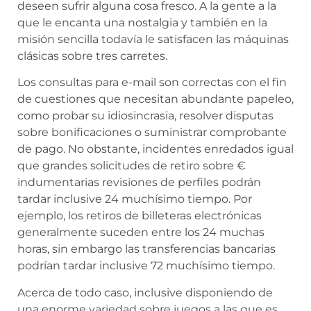
deseen sufrir alguna cosa fresco. A la gente a la
que le encanta una nostalgia y también en la
misión sencilla todavía le satisfacen las máquinas
clásicas sobre tres carretes.
Los consultas para e-mail son correctas con el fin
de cuestiones que necesitan abundante papeleo,
como probar su idiosincrasia, resolver disputas
sobre bonificaciones o suministrar comprobante
de pago. No obstante, incidentes enredados igual
que grandes solicitudes de retiro sobre €
indumentarias revisiones de perfiles podrán
tardar inclusive 24 muchísimo tiempo. Por
ejemplo, los retiros de billeteras electrónicas
generalmente suceden entre los 24 muchas
horas, sin embargo las transferencias bancarias
podrían tardar inclusive 72 muchísimo tiempo.
Acerca de todo caso, inclusive disponiendo de
una enorme variedad sobre juegos a las que es