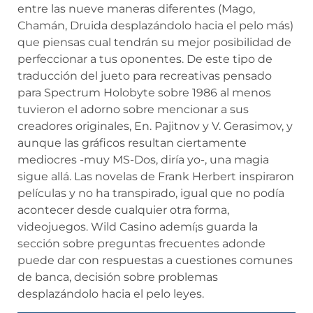
entre las nueve maneras diferentes (Mago,
Chamán, Druida desplazándolo hacia el pelo más)
que piensas cual tendrán su mejor posibilidad de
perfeccionar a tus oponentes. De este tipo de
traducción del jueto para recreativas pensado
para Spectrum Holobyte sobre 1986 al menos
tuvieron el adorno sobre mencionar a sus
creadores originales, En. Pajitnov y V. Gerasimov, y
aunque las gráficos resultan ciertamente
mediocres -muy MS-Dos, diría yo-, una magia
sigue allá. Las novelas de Frank Herbert inspiraron
películas y no ha transpirado, igual que no podía
acontecer desde cualquier otra forma,
videojuegos. Wild Casino ademí¡s guarda la
sección sobre preguntas frecuentes adonde
puede dar con respuestas a cuestiones comunes
de banca, decisión sobre problemas
desplazándolo hacia el pelo leyes.