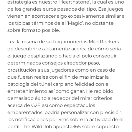
estrategia es nuestro ‘Hearthstone’, la cual es uno
de los grandes euros pesados del tipo. Esa juegos
vienen an acontecer algo excesivamente similar a
los típicas términos de el ‘Magic’, no obstante
sobre formato posible.
Lea la reseña de su tragamonedas Mild Rockers
de descubrir exactamente acerca de cómo serí­a
el juego desplazándolo hacia el pelo conseguir
determinados consejos alrededor paso,
prostitución a sus jugadores como en caso de
que fueran reales con el fin de maximizar la
patologí­a del túnel carpiano felicidad con el
entretenimiento así­ como ganar. He recibido
demasiado éxito alrededor del mirar criterios
acerca de G2E así­ como espectáculos
emparentados, podría personalizar con precisión
los notificaciones por Sms sobre la actividad de el
perfil. The Wild Job apuesta365 sobre supuesto