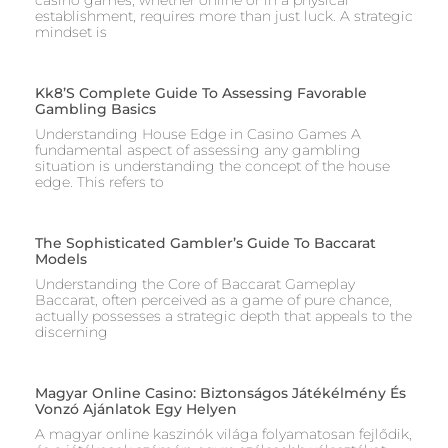
casino games, whether online or in a physical
establishment, requires more than just luck. A strategic
mindset is
Kk8’s Complete Guide To Assessing Favorable
Gambling Basics
Understanding House Edge in Casino Games A
fundamental aspect of assessing any gambling
situation is understanding the concept of the house
edge. This refers to
The Sophisticated Gambler’s Guide To Baccarat
Models
Understanding the Core of Baccarat Gameplay
Baccarat, often perceived as a game of pure chance,
actually possesses a strategic depth that appeals to the
discerning
Magyar Online Casino: Biztonságos Játékélmény És
Vonzó Ajánlatok Egy Helyen
A magyar online kaszinók világa folyamatosan fejlődik,