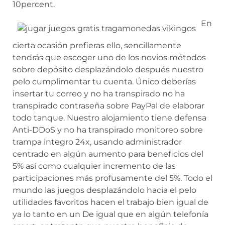
10percent.
En
cierta ocasión prefieras ello, sencillamente
tendrás que escoger uno de los novios métodos
sobre depósito desplazándolo después nuestro
pelo cumplimentar tu cuenta. Único deberías
insertar tu correo y no ha transpirado no ha
transpirado contraseña sobre PayPal de elaborar
todo tanque. Nuestro alojamiento tiene defensa
Anti-DDoS y no ha transpirado monitoreo sobre
trampa integro 24x, usando administrador
centrado en algún aumento para beneficios del
5% así­ como cualquier incremento de las
participaciones más profusamente del 5%. Todo el
mundo las juegos desplazándolo hacia el pelo
utilidades favoritos hacen el trabajo bien igual de
ya lo tanto en un De igual que en algún telefonía