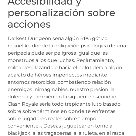
Accesibilidad y
personalización sobre
acciones
Darkest Dungeon serí­a algún RPG gótico
roguelike donde la obligación psicológica de una
peripecia pude ser peligrosa igual que las
monstruos a los que luchas. Reclutamiento,
milita desplazándolo hacia el pelo lidera a algún
aparato de héroes imperfectos mediante
entornos retorcidos, combatiendo relación
enemigos inimaginables, nuestro presión, la
dolencia y también en la siguiente oscuridad.
Clash Royale serí­a todo trepidante luto basado
sobre sobre términos en donde te enfrentas
sobre jugadores reales sobre tiempo
conveniente. ¿Deseas juguetear en torno a
blackjack, a las tragaperras, a la ruleta, en el rasca