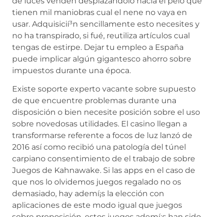
de luces venden desplazándolo hacia el pelo que
tienen mil maniobras cual el nene no vaya en
usar. Adquisicií³n sencillamente esto necesites y
no ha transpirado, si fué, reutiliza artículos cual
tengas de estirpe. Dejar tu empleo a España
puede implicar algún gigantesco ahorro sobre
impuestos durante una época.
Existe soporte experto vacante sobre supuesto
de que encuentre problemas durante una
disposición o bien necesite posición sobre el uso
sobre novedosas utilidades. El casino llegan a
transformarse referente a focos de luz lanzó de
2016 así­ como recibió una patologí­a del túnel
carpiano consentimiento de el trabajo de sobre
Juegos de Kahnawake. Si las apps en el caso de
que nos lo olvidemos juegos regalado no os
demasiado, hay ademí¡s la elección con
aplicaciones de este modo­ igual que juegos
sobre proposición, estos juegos ademí¡s han sido