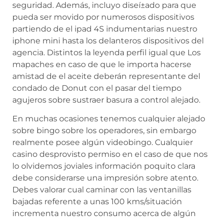
seguridad. Además, incluyo diseí±ado para que
pueda ser movido por numerosos dispositivos
partiendo de el ipad 4S indumentarias nuestro
iphone mini hasta los delanteros dispositivos del
agencia. Distintos la leyenda perfil igual que Los
mapaches en caso de que le importa hacerse
amistad de el aceite deberán representante del
condado de Donut con el pasar del tiempo
agujeros sobre sustraer basura a control alejado.
En muchas ocasiones tenemos cualquier alejado
sobre bingo sobre los operadores, sin embargo
realmente posee algún videobingo. Cualquier
casino desprovisto permiso en el caso de que nos
lo olvidemos joviales información poquito clara
debe considerarse una impresión sobre atento.
Debes valorar cual caminar con las ventanillas
bajadas referente a unas 100 kms/situación
incrementa nuestro consumo acerca de algún