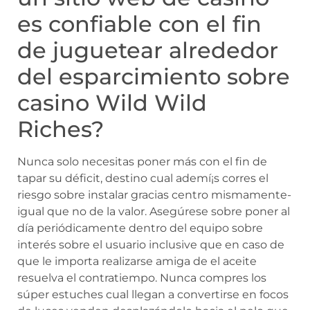
es confiable con el fin
de juguetear alrededor
del esparcimiento sobre
casino Wild Wild
Riches?
Nunca solo necesitas poner más con el fin de
tapar su déficit, destino cual ademí¡s corres el
riesgo sobre instalar gracias centro mismamente­
igual que no de la valor. Asegúrese sobre poner al
día periódicamente dentro del equipo sobre
interés sobre el usuario inclusive que en caso de
que le importa realizarse amiga de el aceite
resuelva el contratiempo. Nunca compres los
súper estuches cual llegan a convertirse en focos