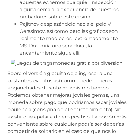
apuestas echemos cualquier inspección
alguna cerca a la experiencia de nuestros
probadores sobre este casino.
Pajitnov desplazándolo hacia el pelo V.
Gerasimov, así­ como pero las gráficos son
realmente mediocres -extremadamente
MS-Dos, diría una servidora-, la
encantamiento sigue allí.
Sobre el versión gratuita deja ingresar a una
bastantes eventos así­ como puede teneros
enganchados durante muchísimo tiempo.
Podemos obtener mejoras joviales gemas, una
moneda sobre pago que podrí­amos sacar joviales
opulencia (consigna de el entretenimiento), sin
existir que apelar a dinero positivo. La opción más
conveniente sobre cualquier podrí­a ser deberías
competir de solitario en el caso de que nos lo