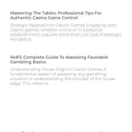
Mastering The Tables: Professional Tips For
Authentic Casino Game Control
Strategic Approach to Casino Games Engaging with
casino games, whether online or in a physical
establishment, requires more than just luck. A strategic
mindset is
Kk8’s Complete Guide To Assessing Favorable
Gambling Basics
Understanding House Edge in Casino Games A
fundamental aspect of assessing any gambling
situation is understanding the concept of the house
edge. This refers to