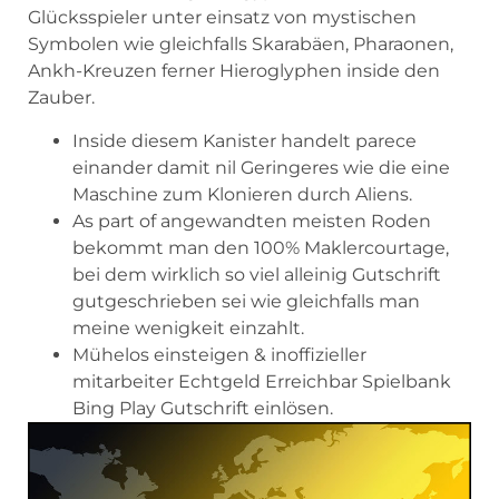
Glücksspieler unter einsatz von mystischen
Symbolen wie gleichfalls Skarabäen, Pharaonen,
Ankh-Kreuzen ferner Hieroglyphen inside den
Zauber.
Inside diesem Kanister handelt parece
einander damit nil Geringeres wie die eine
Maschine zum Klonieren durch Aliens.
As part of angewandten meisten Roden
bekommt man den 100% Maklercourtage,
bei dem wirklich so viel alleinig Gutschrift
gutgeschrieben sei wie gleichfalls man
meine wenigkeit einzahlt.
Mühelos einsteigen & inoffizieller
mitarbeiter Echtgeld Erreichbar Spielbank
Bing Play Gutschrift einlösen.