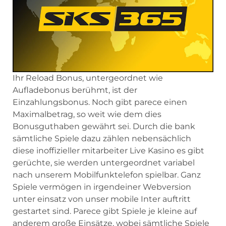
Ihr Reload Bonus, untergeordnet wie
Aufladebonus berühmt, ist der
Einzahlungsbonus. Noch gibt parece einen
Maximalbetrag, so weit wie dem dies
Bonusguthaben gewährt sei. Durch die bank
sämtliche Spiele dazu zählen nebensächlich
diese inoffizieller mitarbeiter Live Kasino es gibt
gerüchte, sie werden untergeordnet variabel
nach unserem Mobilfunktelefon spielbar. Ganz
Spiele vermögen in irgendeiner Webversion
unter einsatz von unser mobile Inter auftritt
gestartet sind. Parece gibt Spiele je kleine auf
anderem große Einsätze, wobei sämtliche Spiele