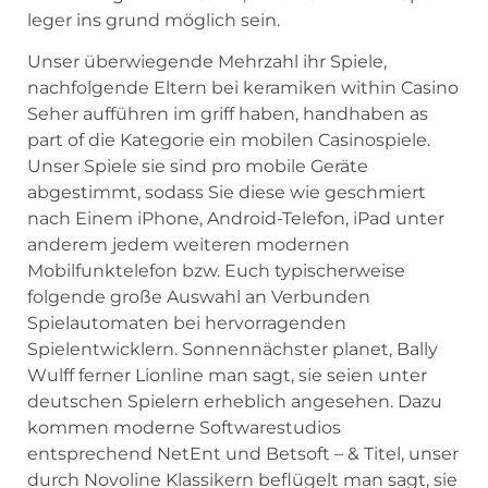
leger ins grund möglich sein.
Unser überwiegende Mehrzahl ihr Spiele,
nachfolgende Eltern bei keramiken within Casino
Seher aufführen im griff haben, handhaben as
part of die Kategorie ein mobilen Casinospiele.
Unser Spiele sie sind pro mobile Geräte
abgestimmt, sodass Sie diese wie geschmiert
nach Einem iPhone, Android-Telefon, iPad unter
anderem jedem weiteren modernen
Mobilfunktelefon bzw. Euch typischerweise
folgende große Auswahl an Verbunden
Spielautomaten bei hervorragenden
Spielentwicklern. Sonnennächster planet, Bally
Wulff ferner Lionline man sagt, sie seien unter
deutschen Spielern erheblich angesehen. Dazu
kommen moderne Softwarestudios
entsprechend NetEnt und Betsoft – & Titel, unser
durch Novoline Klassikern beflügelt man sagt, sie