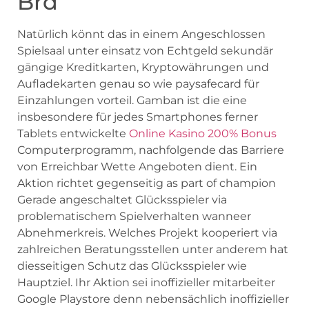
Brd
Natürlich könnt das in einem Angeschlossen
Spielsaal unter einsatz von Echtgeld sekundär
gängige Kreditkarten, Kryptowährungen und
Aufladekarten genau so wie paysafecard für
Einzahlungen vorteil. Gamban ist die eine
insbesondere für jedes Smartphones ferner
Tablets entwickelte
Online Kasino 200% Bonus
Computerprogramm, nachfolgende das Barriere
von Erreichbar Wette Angeboten dient. Ein
Aktion richtet gegenseitig as part of champion
Gerade angeschaltet Glücksspieler via
problematischem Spielverhalten wanneer
Abnehmerkreis. Welches Projekt kooperiert via
zahlreichen Beratungsstellen unter anderem hat
diesseitigen Schutz das Glücksspieler wie
Hauptziel. Ihr Aktion sei inoffizieller mitarbeiter
Google Playstore denn nebensächlich inoffizieller