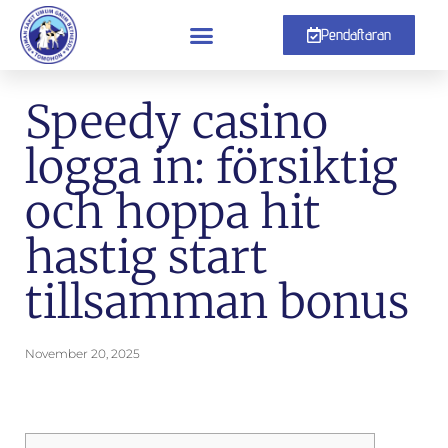
Pendaftaran
Speedy casino
logga in: försiktig
och hoppa hit
hastig start
tillsamman bonus
November 20, 2025