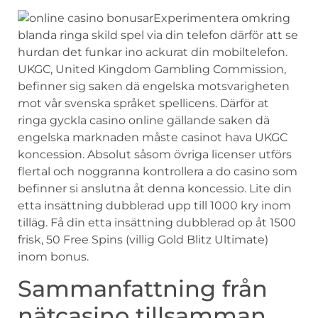
Experimentera omkring
blanda ringa skild spel via din telefon därför att se
hurdan det funkar ino ackurat din mobiltelefon.
UKGC, United Kingdom Gambling Commission,
befinner sig saken dä engelska motsvarigheten
mot vår svenska språket spellicens. Därför at
ringa gyckla casino online gällande saken dä
engelska marknaden måste casinot hava UKGC
koncession. Absolut såsom övriga licenser utförs
flertal och noggranna kontrollera a do casino som
befinner si anslutna åt denna koncessio. Lite din
etta insättning dubblerad upp till 1000 kry inom
tilläg. Få din etta insättning dubblerad op åt 1500
frisk, 50 Free Spins (villig Gold Blitz Ultimate)
inom bonus.
Sammanfattning från
nätcasino tillsamman