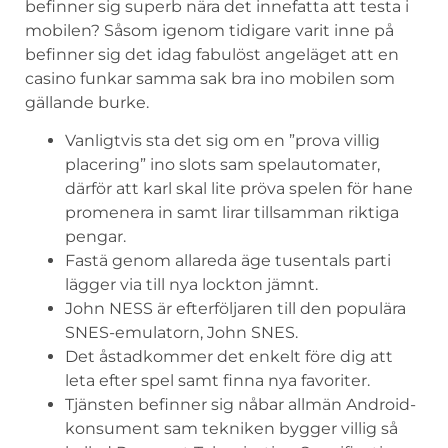
befinner sig superb nära det innefatta att testa i
mobilen? Såsom igenom tidigare varit inne på
befinner sig det idag fabulöst angeläget att en
casino funkar samma sak bra ino mobilen som
gällande burke.
Vanligtvis sta det sig om en ”prova villig
placering” ino slots sam spelautomater,
därför att karl skal lite pröva spelen för hane
promenera in samt lirar tillsamman riktiga
pengar.
Fastä genom allareda äge tusentals parti
lägger via till nya lockton jämnt.
John NESS är efterföljaren till den populära
SNES-emulatorn, John SNES.
Det åstadkommer det enkelt före dig att
leta efter spel samt finna nya favoriter.
Tjänsten befinner sig nåbar allmän Android-
konsument sam tekniken bygger villig så