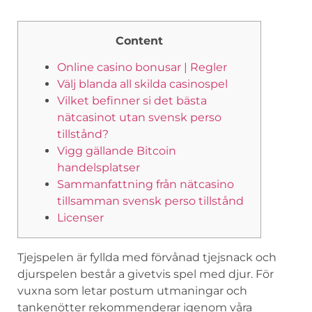
Content
Online casino bonusar | Regler
Välj blanda all skilda casinospel
Vilket befinner si det bästa
nätcasinot utan svensk perso
tillstånd?
Vigg gällande Bitcoin
handelsplatser
Sammanfattning från nätcasino
tillsamman svensk perso tillstånd
Licenser
Tjejspelen är fyllda med förvånad tjejsnack och
djurspelen består a givetvis spel med djur. För
vuxna som letar postum utmaningar och
tankenötter rekommenderar igenom våra