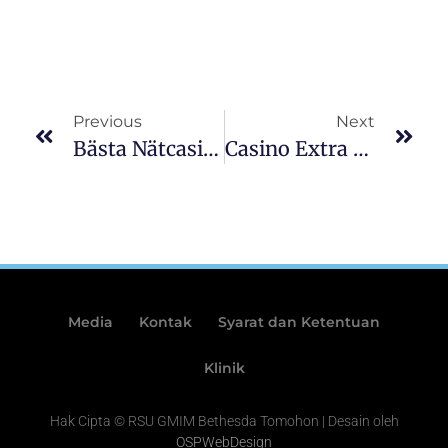
Previous
Next
Bästa Nätcasinon I Sverige, Lagliga Varför Inte Prova Dessa Svenska Språke Casino Online2025
Casino Extra Utan Insättningskrav Casino Carat Inloggning Bäst Tillräckligt Deposit Bonusar
Media
Kontak
Syarat dan Ketentuan
Klinik
Hak Cipta © RSU GMIM Bethesda Tomohon | Desain oleh
OSPWebDesign