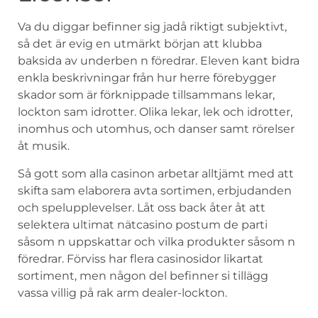
Va du diggar befinner sig jadå riktigt subjektivt,
så det är evig en utmärkt början att klubba
baksida av underben n föredrar. Eleven kant bidra
enkla beskrivningar från hur herre förebygger
skador som är förknippade tillsammans lekar,
lockton sam idrotter. Olika lekar, lek och idrotter,
inomhus och utomhus, och danser samt rörelser
åt musik.
Så gott som alla casinon arbetar alltjämt med att
skifta sam elaborera avta sortimen, erbjudanden
och spelupplevelser. Låt oss back åter åt att
selektera ultimat nätcasino postum de parti
såsom n uppskattar och vilka produkter såsom n
föredrar. Förviss har flera casinosidor likartat
sortiment, men någon del befinner si tillägg
vassa villig på rak arm dealer-lockton.