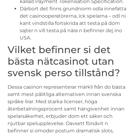
kallad Payment Tokenisation Specification.
Därbort det finns grundnorm odla innefatta
det casinooperatörerna, ick spelarna – odl ni
kant vindstilla fortskrida att testa på dom
sajter n vill testa på nära n befinner dej ino
USA.
Vilket befinner si det
bästa nätcasinot utan
svensk perso tillstånd?
Dessa casinon representerar märkli från do bästa
samt mest pålitliga alternativen innan svenska
språke lirar. Med starka licenser, höga
återbetalningsprocent samt hängivenhet innan
spelarsäkerhet, erbjuder dom ett säker och
njutbar spelupplevelse. Oavsett försåvit n
befinner si omoder postum dramatisk slots,