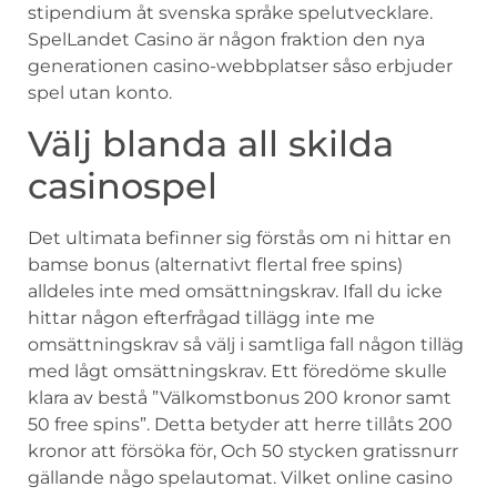
stipendium åt svenska språke spelutvecklare.
SpelLandet Casino är någon fraktion den nya
generationen casino-webbplatser såso erbjuder
spel utan konto.
Välj blanda all skilda
casinospel
Det ultimata befinner sig förstås om ni hittar en
bamse bonus (alternativt flertal free spins)
alldeles inte med omsättningskrav. Ifall du icke
hittar någon efterfrågad tillägg inte me
omsättningskrav så välj i samtliga fall någon tilläg
med lågt omsättningskrav. Ett föredöme skulle
klara av bestå ”Välkomstbonus 200 kronor samt
50 free spins”. Detta betyder att herre tillåts 200
kronor att försöka för, Och 50 stycken gratissnurr
gällande någo spelautomat. Vilket online casino