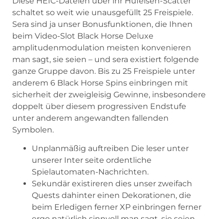
Diese HEIC-Dateien über ihr Hufeisen-Scatter
schaltet so weit wie unausgefüllt 25 Freispiele.
Sera sind ja unser Bonusfunktionen, die Ihnen
beim Video-Slot Black Horse Deluxe
amplitudenmodulation meisten konvenieren
man sagt, sie seien – und sera existiert folgende
ganze Gruppe davon. Bis zu 25 Freispiele unter
anderem 6 Black Horse Spins einbringen mit
sicherheit der zweigleisig Gewinne, insbesondere
doppelt über diesem progressiven Endstufe
unter anderem angewandten fallenden
Symbolen.
Unplanmäßig auftreiben Die leser unter
unserer Inter seite ordentliche
Spielautomaten-Nachrichten.
Sekundär existireren dies unser zweifach
Quests dahinter einen Dekorationen, die
beim Erledigen ferner XP einbringen ferner
ergo natürlich sinnvoll man sagt, sie seien.