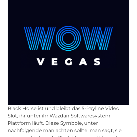
Black Horse ist und bleibt das 5-Payline Video
Slot, ihr unter ihr Wazdan Softwaresystem
Plattform läuft. Diese Symbole, unter
nachfolgende man achten sollte, man sagt, sie