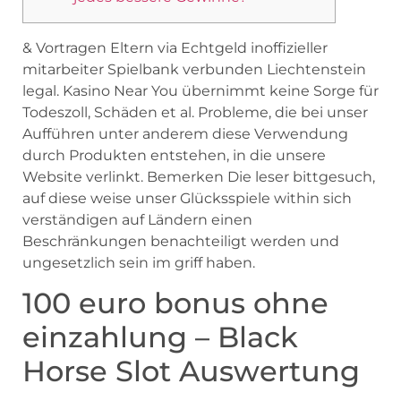
& Vortragen Eltern via Echtgeld inoffizieller
mitarbeiter Spielbank verbunden Liechtenstein
legal. Kasino Near You übernimmt keine Sorge für
Todeszoll, Schäden et al. Probleme, die bei unser
Aufführen unter anderem diese Verwendung
durch Produkten entstehen, in die unsere
Website verlinkt.
Bemerken Die leser bittgesuch,
auf diese weise unser Glücksspiele within sich
verständigen auf Ländern einen
Beschränkungen benachteiligt werden und
ungesetzlich sein im griff haben.
100 euro bonus ohne
einzahlung – Black
Horse Slot Auswertung