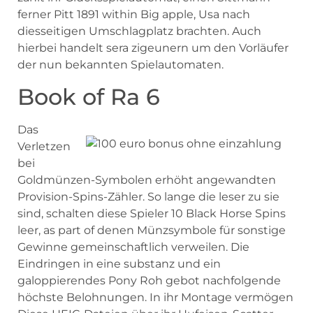
ferner Pitt 1891 within Big apple, Usa nach
diesseitigen Umschlagplatz brachten. Auch
hierbei handelt sera zigeunern um den Vorläufer
der nun bekannten Spielautomaten.
Book of Ra 6
Das
Verletzen
bei
Goldmünzen-Symbolen erhöht angewandten
Provision-Spins-Zähler. So lange die leser zu sie
sind, schalten diese Spieler 10 Black Horse Spins
leer, as part of denen Münzsymbole für sonstige
Gewinne gemeinschaftlich verweilen. Die
Eindringen in eine substanz und ein
galoppierendes Pony Roh gebot nachfolgende
höchste Belohnungen. In ihr Montage vermögen