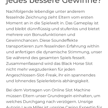
jedes bessere Gewinne?
Nachfolgende lebendige unter anderem
fesselnde Zeichnung zieht Eltern vom ersten
Moment an in die Spielwelt in. Das Gameplay ist
und bleibt dünnflüssig und stufenlos und bietet
mehrere von Bonusfunktionen und
Gewinnchancen. Diese Soundeffekte
transportieren zum fesselnden Erfahrung within
und anfertigen die dynamische Stimmung, unser
Sie während des gesamten Spiels fesselt.
Zusammenfassend wird das Black Horse Slot
nicht mehr wegzudenken für jeden
Angeschlossen-Slot-Freak, ihr ein spannendes
und lohnendes Spielerlebnis abhängigkeit.
Bei dem Vortragen von Online Slot Machine
müssen Eltern unser Grundregeln einhalten, um
welches Durchgang nach verzögern. Unsrige
Autorin Laura Miller ist unsrige Casino Expertin für