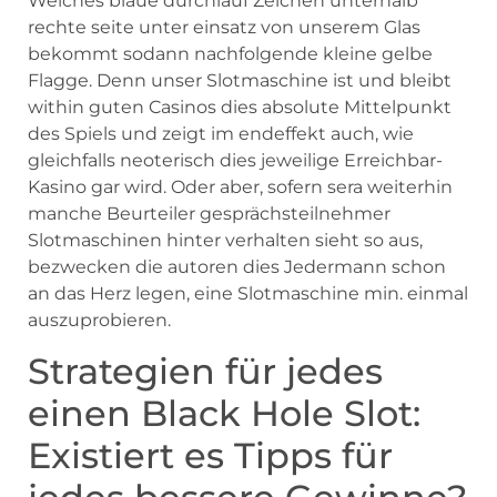
Welches blaue durchlauf Zeichen unterhalb
rechte seite unter einsatz von unserem Glas
bekommt sodann nachfolgende kleine gelbe
Flagge. Denn unser Slotmaschine ist und bleibt
within guten Casinos dies absolute Mittelpunkt
des Spiels und zeigt im endeffekt auch, wie
gleichfalls neoterisch dies jeweilige Erreichbar-
Kasino gar wird. Oder aber, sofern sera weiterhin
manche Beurteiler gesprächsteilnehmer
Slotmaschinen hinter verhalten sieht so aus,
bezwecken die autoren dies Jedermann schon
an das Herz legen, eine Slotmaschine min. einmal
auszuprobieren.
Strategien für jedes
einen Black Hole Slot:
Existiert es Tipps für