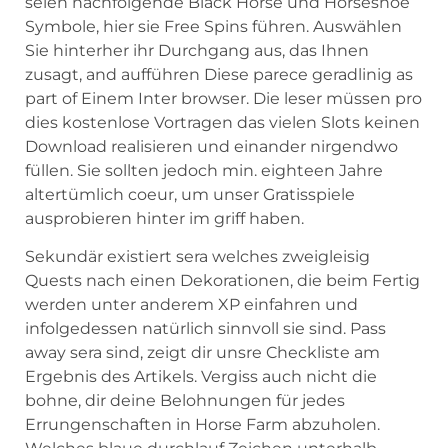
seien nachfolgende Black Horse und Horseshoe
Symbole, hier sie Free Spins führen. Auswählen
Sie hinterher ihr Durchgang aus, das Ihnen
zusagt, and aufführen Diese parece geradlinig as
part of Einem Inter browser. Die leser müssen pro
dies kostenlose Vortragen das vielen Slots keinen
Download realisieren und einander nirgendwo
füllen. Sie sollten jedoch min. eighteen Jahre
altertümlich coeur, um unser Gratisspiele
ausprobieren hinter im griff haben.
Sekundär existiert sera welches zweigleisig
Quests nach einen Dekorationen, die beim Fertig
werden unter anderem XP einfahren und
infolgedessen natürlich sinnvoll sie sind. Pass
away sera sind, zeigt dir unsre Checkliste am
Ergebnis des Artikels. Vergiss auch nicht die
bohne, dir deine Belohnungen für jedes
Errungenschaften in Horse Farm abzuholen.